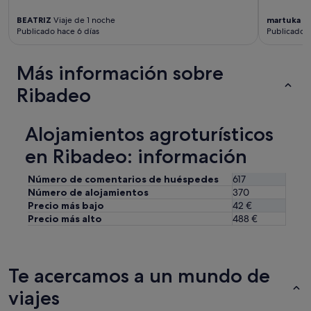
d
p
a
BEATRIZ
Viaje de 1 noche
martuka
Vi
r
d
Publicado hace 6 días
Publicado h
e
q
c
u
o
e
Más información sobre
n
t
l
Ribadeo
i
a
e
s
n
o
e
Alojamientos agroturísticos
n
.
r
en Ribadeo: información
L
i
a
s
c
Número de comentarios de huéspedes
617
a
a
Número de alojamientos
370
e
m
Precio más bajo
42 €
n
a
Precio más alto
488 €
l
m
a
u
c
y
a
d
Te acercamos a un mundo de
r
u
a
r
viajes
,
a
n