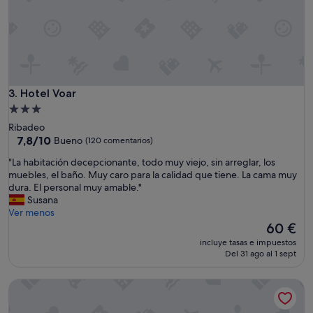
Hotel Voar
3. Hotel Voar
Alojamiento
de
Ribadeo
3.0 estrellas
7.8
7,8/10
Bueno
(120 comentarios)
sobre
"
"La habitación decepcionante, todo muy viejo, sin arreglar, los
10,
L
muebles, el baño. Muy caro para la calidad que tiene. La cama muy
Bueno,
a
dura. El personal muy amable."
(120 comentarios)
h
Susana
a
Ver menos
b
El
60 €
i
precio
incluye tasas e impuestos
t
actual
Del 31 ago al 1 sept
a
es
c
de
U-Hotel Aduana Ribadeo
i
60 €
ó
n