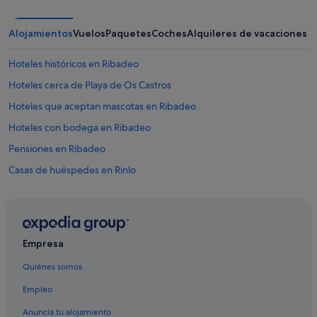
.
o
E
s
l
Alojamientos
Vuelos
Paquetes
Coches
Alquileres de vacaciones
h
p
i
e
c
Hoteles históricos en Ribadeo
r
i
s
Hoteles cerca de Playa de Os Castros
s
o
t
Hoteles que aceptan mascotas en Ribadeo
n
e
a
e
Hoteles con bodega en Ribadeo
l
l
m
Pensiones en Ribadeo
d
u
í
Casas de huéspedes en Rinlo
y
a
a
"
Hoteles boutique en Ribadeo
m
a
Rinlo hoteles
b
Hoteles cerca de Faro de Illa Pancha
l
Empresa
e
Campings de caravanas en Reinante
.
Quiénes somos
"
Vidal hoteles
Empleo
Vilela hoteles
Anuncia tu alojamiento