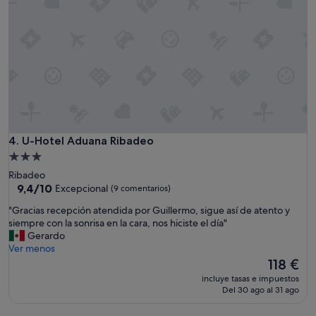
d
e
c
e
p
c
i
o
n
a
n
U-Hotel Aduana Ribadeo
4. U-Hotel Aduana Ribadeo
t
Alojamiento
e
de
Ribadeo
,
3.0 estrellas
9.4
9,4/10
Excepcional
(9 comentarios)
t
sobre
o
"
"Gracias recepción atendida por Guillermo, sigue así de atento y
10,
d
G
siempre con la sonrisa en la cara, nos hiciste el día"
Excepcional,
o
r
Gerardo
(9 comentarios)
m
a
Ver menos
u
c
El
118 €
y
i
precio
v
incluye tasas e impuestos
a
actual
Del 30 ago al 31 ago
i
s
es
e
r
de