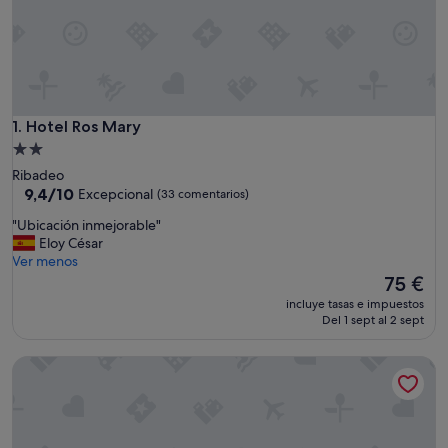
Hotel Ros Mary
1. Hotel Ros Mary
Alojamiento
de
Ribadeo
2.0 estrellas
9.4
9,4/10
Excepcional
(33 comentarios)
sobre
"
"Ubicación inmejorable"
10,
U
Eloy César
Excepcional,
b
Ver menos
(33 comentarios)
i
El
75 €
c
precio
incluye tasas e impuestos
a
actual
Del 1 sept al 2 sept
c
es
i
de
Parador De Ribadeo
ó
75 €
n
i
n
m