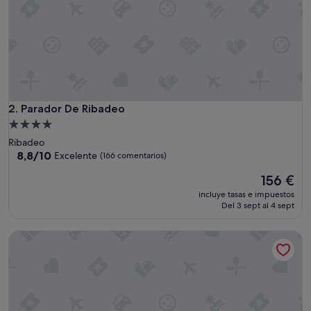
e
j
o
r
a
b
l
e
"
Parador De Ribadeo
2. Parador De Ribadeo
Alojamiento
de
Ribadeo
4.0 estrellas
8.8
8,8/10
Excelente
(166 comentarios)
sobre
El
156 €
10,
precio
Excelente,
incluye tasas e impuestos
actual
(166 comentarios)
Del 3 sept al 4 sept
es
de
Hotel Voar
156 €