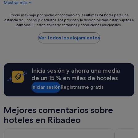
j
Mostrar más
e
118 €
o
c
,
e
Precio
Precio más bajo por noche encontrado en las últimas 24 horas para una
s
p
estancia de 1 noche y 2 adultos. Los precios y la disponibilidad están sujetos a
más
i
cambios. Pueden aplicarse términos y condiciones adicionales.
c
bajo
n
i
por
a
ó
noche
Ver todos los alojamientos
r
n
encontrado
r
a
en
e
t
las
g
e
últimas
l
n
24 horas
a
Inicia sesión y ahorra una media
d
para
r
i
una
de un 15 % en miles de hoteles
,
d
estancia
l
a
Iniciar sesión
Registrarme gratis
de
o
p
1 noche
s
o
y
m
r
2 adultos.
u
Mejores comentarios sobre
G
Los
e
u
precios
b
hoteles en Ribadeo
i
y
l
l
la
e
l
Hotel Ros Mary
Hotel Play
disponibilidad
s
e
están