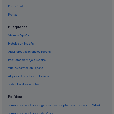
Cabañas en Rinlo
Publicidad
Hoteles con piscina en Ribadeo
Prensa
Cabañas en Meirengos
Villas en Ribadeo
Búsquedas
Hoteles de 4 estrellas en Ribadeo
Viajes a España
Hoteles de 5 estrellas en Ribadeo
Hoteles en España
Hoteles con spa en Ribadeo
Alquileres vacacionales España
Casas privadas de vacaciones en Ribadeo
Paquetes de viaje a España
Apartoteles en Meirengos
Vuelos baratos en España
Casas de campo en Ribadeo
Alquiler de coches en España
Hoteles en la playa en Rinlo
Reinante hoteles
Todos los alojamientos
Pensiones en Reinante
Políticas
Hoteles cerca de Playa de las Catedrales
Términos y condiciones generales (excepto para reservas de Vrbo)
Casas rurales en Rinlo
Términos y condiciones de Vrbo