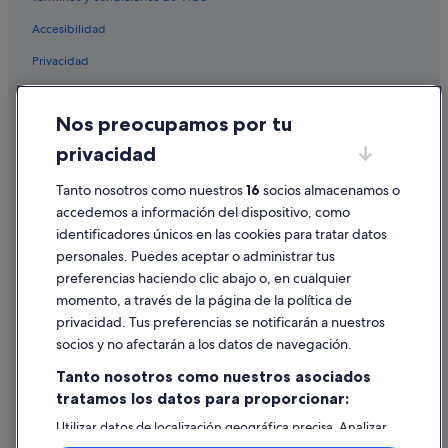
Hoteles de 3 estrellas en Rinlo
Accesibilidad
Casas rurales en Ribadeo
Privacidad
Hoteles de 3 estrellas en Ribadeo
Condominios en Ribadeo
Cookies
Nos preocupamos por tu
San Pedro de Benquerencia hoteles
Condiciones de uso
privacidad
Hoteles para bodas en Rinlo
Información legal/contacto
Hoteles para familias en Ribadeo
Tanto nosotros como nuestros
16
socios almacenamos o
Pautas sobre el contenido y cómo denunciar contenido
accedemos a información del dispositivo, como
Campings de caravanas en Ribadeo
identificadores únicos en las cookies para tratar datos
Ayuda
Pensiones en Rinlo
personales. Puedes aceptar o administrar tus
Ayuda
Campings de caravanas en Vidal
preferencias haciendo clic abajo o, en cualquier
momento, a través de la página de la política de
Apartoteles en Ribadeo
Cancelar un vuelo
privacidad. Tus preferencias se notificarán a nuestros
Hoteles cerca de Monte Comado
Cancelar una reserva de hotel o de un alquiler vacacional
socios y no afectarán a los datos de navegación.
Albergues en Reinante
Plazos de reembolso
Tanto nosotros como nuestros asociados
Hoteles de golf en Ribadeo
tratamos los datos para proporcionar:
Utilizar un cupón de Expedia
Pensiones en Meirengos
Utilizar datos de localización geográfica precisa. Analizar
Documentos para viajes internacionales
activamente las características del dispositivo para su