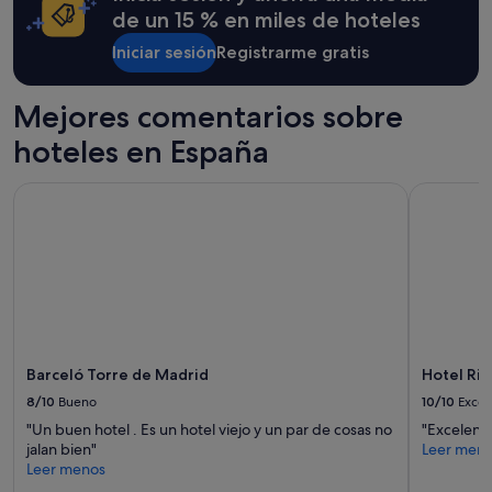
r
e
estancia
de un 15 % en miles de hoteles
e
d
de
✨
Iniciar sesión
Registrarme gratis
i
1 noche
"
o
y
d
2 adultos.
Mejores comentarios sobre
e
Los
l
precios
hoteles en España
c
y
a
la
m
Barceló Torre de Madrid
Hotel Riu 
disponibilidad
p
están
o
sujetos
p
a
e
cambios.
r
Pueden
o
aplicarse
c
términos
o
y
n
condiciones
Barceló Torre de Madrid
Hotel Riu
t
adicionales.
8/10
Bueno
10/10
Excel
o
d
"Un buen hotel . Es un hotel viejo y un par de cosas no
"Excelente
o
jalan bien"
Leer men
s
Leer menos
l