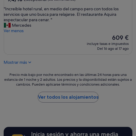
sobre
f
"
"Increíble hotel rural, en medio del campo pero con todos los
10,
e
I
servicios que uno busca para relajarse. El restaurante Aquira
Excepcional,
e
n
espectacular para cenar. "
(38 comentarios)
l
c
Mercedes
l
r
Ver menos
i
e
El
609 €
k
í
precio
e
incluye tasas e impuestos
b
actual
Del 16 ago al 17 ago
a
l
es
s
e
de
u
Mostrar más
h
609 €
p
o
e
t
Precio
Precio más bajo por noche encontrado en las últimas 24 horas para una
r
e
estancia de 1 noche y 2 adultos. Los precios y la disponibilidad están sujetos a
más
s
cambios. Pueden aplicarse términos y condiciones adicionales.
l
bajo
t
r
por
a
u
noche
Ver todos los alojamientos
r
r
encontrado
c
a
en
o
l
las
m
,
últimas
e
e
24 horas
h
n
para
e
Inicia sesión y ahorra una media
m
una