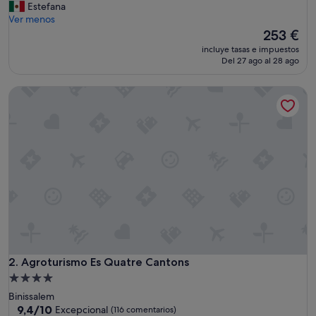
B
Estefana
Excepcional,
r
Ver menos
(162 comentarios)
e
El
253 €
a
precio
incluye tasas e impuestos
k
actual
Del 27 ago al 28 ago
f
es
a
de
Agroturismo Es Quatre Cantons
s
253 €
t
d
e
l
i
c
i
o
u
s
a
n
d
Agroturismo Es Quatre Cantons
2. Agroturismo Es Quatre Cantons
s
Alojamiento
t
de
Binissalem
a
4.0 estrellas
9.4
9,4/10
Excepcional
(116 comentarios)
f