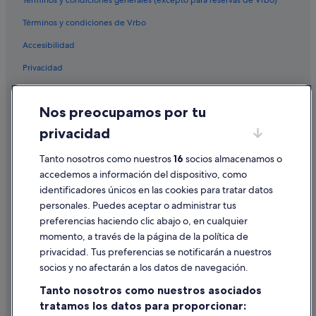
a
Apartamentos en Centro histórico de Málaga
r
Términos y condiciones de Vrbo
.
Apartoteles en Barcelona
"
Accesibilidad
Hoteles con todo incluido en Provincia de Huelva
Privacidad
Pensiones en Terrassa
Campings de caravanas en Alcalá del Júcar
Cookies
Nos preocupamos por tu
Hoteles con spa en Barcelona
Condiciones de uso
privacidad
Hoteles con todo incluido en Torremolinos
Información legal/contacto
Pensiones en Gijón
Pautas sobre el contenido y cómo denunciar contenido
Tanto nosotros como nuestros
16
socios almacenamos o
accedemos a información del dispositivo, como
Barcelona hoteles
identificadores únicos en las cookies para tratar datos
Ayuda
Provincia de Toledo hoteles
personales. Puedes aceptar o administrar tus
Ayuda
Campings de caravanas en Asturias
preferencias haciendo clic abajo o, en cualquier
momento, a través de la página de la política de
Hoteles con todo incluido en Provincia de Alicante
Cancelar un vuelo
privacidad. Tus preferencias se notificarán a nuestros
Hoteles con todo incluido en Málaga
Cancelar una reserva de hotel o de un alquiler vacacional
socios y no afectarán a los datos de navegación.
Hoteles románticos en Madrid
Plazos de reembolso
Tanto nosotros como nuestros asociados
Bilbao hoteles
tratamos los datos para proporcionar:
Utilizar un cupón de Expedia