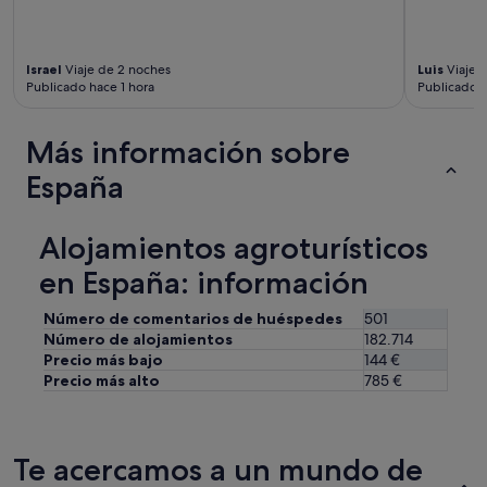
o
s
s
Israel
Viaje de 2 noches
Luis
Viaje 
e
Publicado hace 1 hora
Publicado h
r
v
i
Más información sobre
c
i
España
o
s
q
Alojamientos agroturísticos
u
e
en España: información
u
n
Número de comentarios de huéspedes
501
o
Número de alojamientos
182.714
b
Precio más bajo
144 €
u
Precio más alto
785 €
s
c
a
p
Te acercamos a un mundo de
a
r