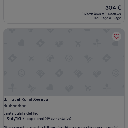
sobre
f
El
304 €
10,
w
precio
Excepcional,
a
incluye tasas e impuestos
actual
(116 comentarios)
Del 7 ago al 8 ago
s
es
s
de
o
Hotel Rural Xereca
304 €
n
i
c
e
!
"
Hotel Rural Xereca
3. Hotel Rural Xereca
Alojamiento
de
Santa Eulalia del Rio
5.0 estrellas
9.4
9,4/10
Excepcional
(49 comentarios)
sobre
"
"If you want to reset , chill and feel like a super star come here ✨"