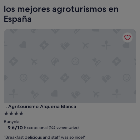
Palma de Mallorca
Sevilla
los mejores agroturismos en
España
Agritourismo Alquería Blanca
Agritourismo Alquería Blanca
1. Agritourismo Alquería Blanca
Alojamiento
de
Bunyola
4.0 estrellas
9.6
9,6/10
Excepcional
(162 comentarios)
sobre
"
"Breakfast delicious and staff was so nice!"
10,