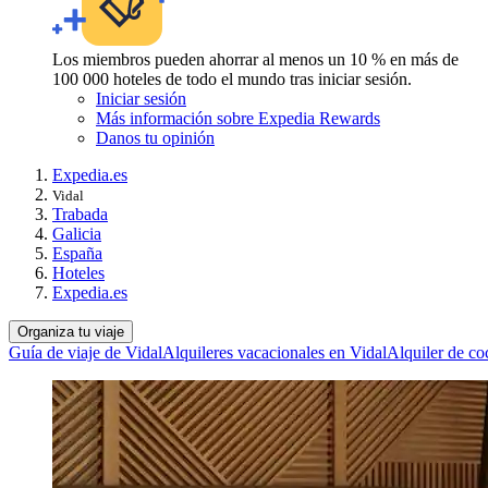
Los miembros pueden ahorrar al menos un 10 % en más de
100 000 hoteles de todo el mundo tras iniciar sesión.
Iniciar sesión
Más información sobre Expedia Rewards
Danos tu opinión
Expedia.es
Vidal
Trabada
Galicia
España
Hoteles
Expedia.es
Organiza tu viaje
Guía de viaje de Vidal
Alquileres vacacionales en Vidal
Alquiler de co