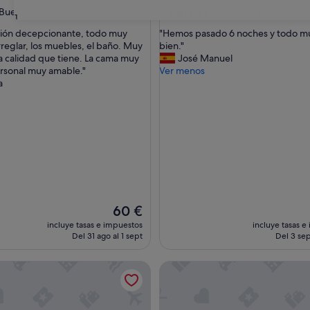
las
3.0 estrellas
9.6
9,6/10
Bueno
Excepcional
(120 comentarios)
(12 comentari
31
sobre
"
ción decepcionante, todo muy
"Hemos pasado 6 noches y todo m
10,
H
arreglar, los muebles, el baño. Muy
bien."
Excepcional,
e
la calidad que tiene. La cama muy
José Manuel
entarios)
(12 comentarios)
m
ersonal muy amable."
Ver menos
o
a
s
p
a
s
a
d
o
6
n
o
El
60 €
c
precio
incluye tasas e impuestos
incluye tasas e
h
actual
Del 31 ago al 1 sept
Del 3 sep
e
es
s
de
a do Val
Hotel Nordés
y
60 €
t
o
d