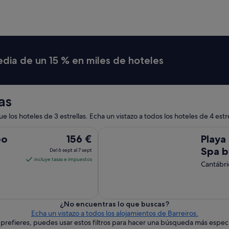
l
i
a
y
l
i
m
media de un 15 % en miles de hoteles
p
i
a
B
as
u
e
 los hoteles de 3 estrellas. Echa un vistazo a todos los hoteles de 4 estre
n
a
Playa de Foz Hotel & Spa by gaiar
El
eo
156 €
Playa
u
precio
b
Spa b
Del 6 sept al 7 sept
i
es
incluye tasas e impuestos
Cantábri
c
de
a
156 €
c
por
i
noche
ó
¿No encuentras lo que buscas?
del
n
Echa un vistazo a todos los alojamientos de Barreiros.
"
o prefieres, puedes usar estos filtros para hacer una búsqueda más especí
6