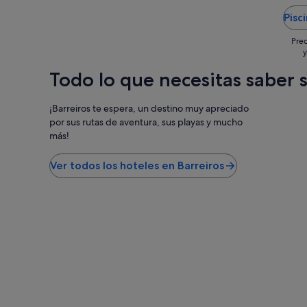
,
a
c
m
Pisc
e
a
e
n
r
h
Prec
l
o
a
y
a
p
c
c
a
Todo lo que necesitas saber 
e
a
r
s
r
a
e
¡Barreiros te espera, un destino muy apreciado
a
l
n
por sus rutas de aventura, sus playas y mucho
,
a
t
n
c
más!
i
o
a
r
s
l
c
Ver todos los hoteles en Barreiros
h
i
o
i
d
m
c
a
o
i
d
e
s
q
n
t
u
c
e
e
a
e
t
s
l
i
a
d
e
,
í
n
e