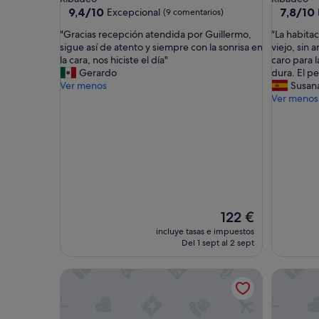
3.0 estrellas
3.0 estrel
9.4
7.8
9,4/10
7,8/10
Excepcional
(9 comentarios)
sobre
sobre
"
"
"Gracias recepción atendida por Guillermo,
"La habita
10,
10,
G
L
sigue así de atento y siempre con la sonrisa en
viejo, sin 
Excepcional,
Bueno,
r
a
la cara, nos hiciste el día"
caro para 
(9 comentarios)
(120 com
a
h
Gerardo
dura. El p
c
a
Ver menos
Susan
i
b
Ver menos
a
i
s
t
r
a
e
c
c
i
e
ó
p
n
c
d
i
e
El
122 €
ó
c
precio
incluye tasas e impuestos
n
e
actual
Del 1 sept al 2 sept
a
p
es
t
c
de
Hotel Rías Altas
Hotel Vil
e
i
122 €
n
o
d
n
i
a