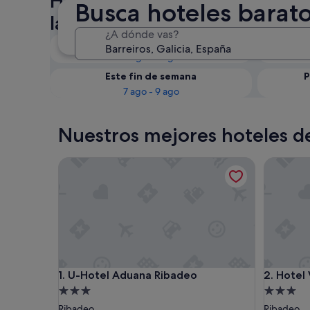
Hoteles de 3 estrellas en Bar
Busca hoteles baratos
la disponibilidad
¿A dónde vas?
Esta noche
6 ago - 7 ago
Este fin de semana
P
7 ago - 9 ago
Nuestros mejores hoteles de 
U-Hotel Aduana Ribadeo
Hotel Vo
U-Hotel Aduana Ribadeo
Hotel Vo
1. U-Hotel Aduana Ribadeo
2. Hotel
Alojamiento
Alojamie
de
de
Ribadeo
Ribadeo