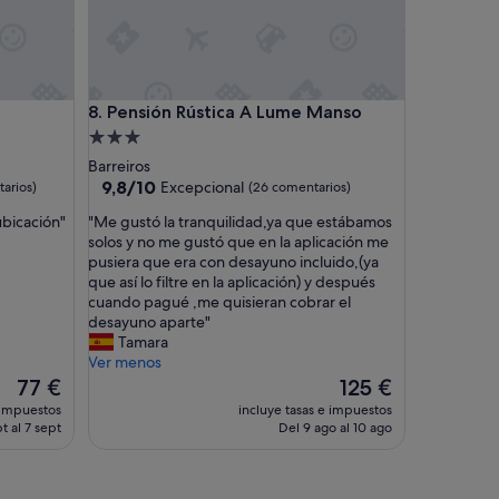
F
o
z
,
G
Pensión Rústica A Lume Manso
8. Pensión Rústica A Lume Manso
a
l
Alojamiento
i
de
Barreiros
c
3.0 estrellas
9.8
9,8/10
Excepcional
arios)
(26 comentarios)
i
sobre
a
"
ubicación"
"Me gustó la tranquilidad,ya que estábamos
10,
,
M
solos y no me gustó que en la aplicación me
Excepcional,
e
e
pusiera que era con desayuno incluido,(ya
(26 comentarios)
s
g
que así lo filtre en la aplicación) y después
u
u
cuando pagué ,me quisieran cobrar el
n
s
desayuno aparte"
l
t
Tamara
u
ó
Ver menos
g
l
El
El
77 €
125 €
a
a
precio
precio
 impuestos
incluye tasas e impuestos
r
t
actual
actual
t al 7 sept
Del 9 ago al 10 ago
p
r
es
es
e
a
de
de
r
n
77 €
125 €
f