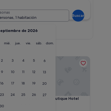
sonas
Buscar
ersonas, 1 habitación
septiembre de 2026
Ver mapa
martes
miércoles
jueves
viernes
sábado
domingo
mié.
jue.
vie.
sáb.
dom.
Malates Slow Boutique Hotel
2
3
4
5
6
9
10
11
12
13
16
17
18
19
20
23
24
25
26
27
Malates Slow Boutique Hotel
4. Malates Slow Boutique Hotel
Alojamiento
30
de
Foz