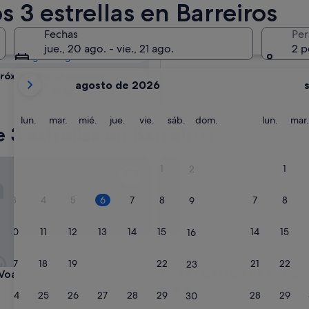
reiros: consulta
 3 estrellas en Barreiros
Fechas
Per
Mañana
jue., 20 ago. - vie., 21 ago.
2 p
7 ago - 8 ago
Tus
róximo fin de semana
agosto de 2026
meses
14 ago - 16 ago
actuales
son
lunes
martes
miércoles
jueves
viernes
sábado
domingo
lunes
lun.
mar.
mié.
jue.
vie.
sáb.
dom.
lun.
mar.
3 estrellas en Barreiros
August
de
2026
ar
CASA GRANDE DA TORRE
1
1
2
y
September
3
4
5
6
7
8
7
8
9
de
2026.
10
11
12
13
14
15
14
15
16
17
18
19
20
21
22
21
22
23
ar
CASA GRANDE DA TORRE
 Voar
3. CASA GRANDE DA TORRE
nto
Alojamiento
24
25
26
27
28
29
28
29
30
de
Viveiro