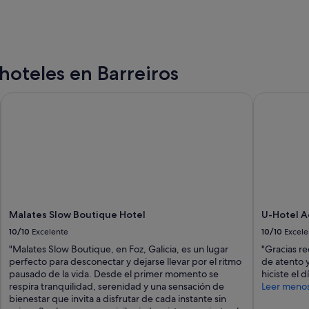
hoteles en Barreiros
Malates Slow Boutique Hotel
U-Hotel A
Malates Slow Boutique Hotel
U-Hotel 
10/10
Excelente
10/10
Excele
"Malates Slow Boutique, en Foz, Galicia, es un lugar
"Gracias re
perfecto para desconectar y dejarse llevar por el ritmo
de atento y
pausado de la vida. Desde el primer momento se
hiciste el d
respira tranquilidad, serenidad y una sensación de
Leer meno
bienestar que invita a disfrutar de cada instante sin