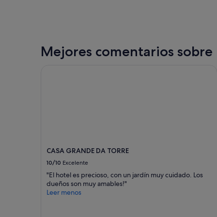
a
e
s
"
.
b
L
u
a
e
c
n
a
o
Mejores comentarios sobre 
m
p
a
a
CASA GRANDE DA TORRE
m
r
u
a
y
d
d
e
u
s
r
c
a
o
.
n
E
e
l
CASA GRANDE DA TORRE
c
p
t
10/10
Excelente
e
a
"El hotel es precioso, con un jardín muy cuidado. Los
r
r
dueños son muy amables!"
s
,
Leer menos
o
r
n
e
a
c