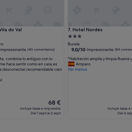
o
m
u
y
,
a do Val
Hotel Nordés
Vila do Val
7. Hotel Nordés
m
u
nto
Alojamiento
y
de
ro
Burela
b
las
3.0 estrellas
9.0
9,0/10
Impresionante
Impresionante
(40 comentarios)
(84 coment
i
sobre
e
"
a, combina lo antiguo con lo
"Habitación amplia y limpia Buena 
10,
n
H
e hace sentir como en casa,es
Amparo
nante,
Impresionante,
.
a
a desconectar,recomendable cien
Ver menos
ntarios)
(84 comentarios)
"
b
i
l
t
a
c
i
El
68 €
ó
precio
incluye tasas e impuestos
incluye tasas e
n
actual
Del 1 sept al 2 sept
Del 6 sep
a
es
m
de
p
68 €