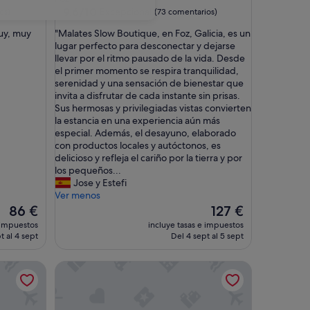
3.0 estrellas
9.6
9,6/10
Excepcional
os)
(73 comentarios)
sobre
"
uy, muy
"Malates Slow Boutique, en Foz, Galicia, es un
10,
M
lugar perfecto para desconectar y dejarse
Excepcional,
a
llevar por el ritmo pausado de la vida. Desde
(73 comentarios)
l
el primer momento se respira tranquilidad,
a
serenidad y una sensación de bienestar que
t
invita a disfrutar de cada instante sin prisas.
e
Sus hermosas y privilegiadas vistas convierten
s
la estancia en una experiencia aún más
S
especial. Además, el desayuno, elaborado
l
con productos locales y autóctonos, es
o
delicioso y refleja el cariño por la tierra y por
w
los pequeños...
B
Jose y Estefi
o
Ver menos
u
El
El
86 €
127 €
t
precio
precio
 impuestos
incluye tasas e impuestos
i
actual
actual
t al 4 sept
Del 4 sept al 5 sept
q
es
es
u
de
de
Pensión Rústica A Lume Manso
e
86 €
127 €
,
e
n