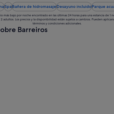
sept
ina
Spa
Bañera de hidromasaje
Desayuno incluido
Parque acu
al
7
io más bajo por noche encontrado en las últimas 24 horas para una estancia de 1 
sept
 2 adultos. Los precios y la disponibilidad están sujetos a cambios. Pueden aplicar
términos y condiciones adicionales.
sobre Barreiros