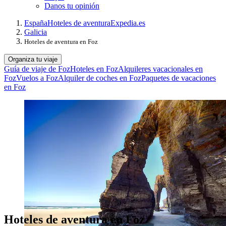
Danos tu opinión
España
Hoteles de aventura
Expedia.es
Galicia
Hoteles de aventura en Foz
Organiza tu viaje
Guía de viaje de Foz
Hoteles en Foz
Alquileres vacacionales en
Foz
Vuelos a Foz
Alquiler de coches en Foz
Paquetes de vacaciones
en Foz
Hoteles de aventura en Foz