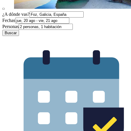
¿A dónde vas?
Fechas
Personas
Buscar