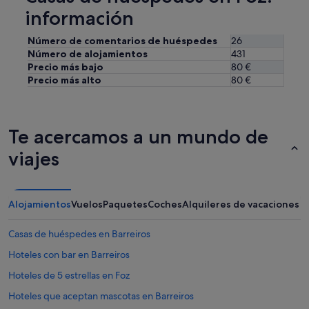
n
información
m
e
Número de comentarios de huéspedes
26
p
Número de alojamientos
431
u
Precio más bajo
80 €
s
i
Precio más alto
80 €
e
r
a
q
Te acercamos a un mundo de
u
viajes
e
e
r
a
c
Alojamientos
Vuelos
Paquetes
Coches
Alquileres de vacaciones
o
n
Casas de huéspedes en Barreiros
d
e
Hoteles con bar en Barreiros
s
Hoteles de 5 estrellas en Foz
a
y
Hoteles que aceptan mascotas en Barreiros
u