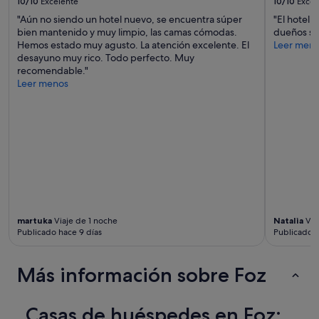
10/10
Excelente
10/10
Excel
n
o
"Aún no siendo un hotel nuevo, se encuentra súper
"El hotel 
m
bien mantenido y muy limpio, las camas cómodas.
dueños so
e
Hemos estado muy agusto. La atención excelente. El
Leer men
g
desayuno muy rico. Todo perfecto. Muy
u
recomendable."
s
Leer menos
t
ó
q
u
e
e
n
l
a
a
martuka
Viaje de 1 noche
Natalia
Via
p
Publicado hace 9 días
Publicado h
l
i
c
Más información sobre Foz
a
c
i
Casas de huéspedes en Foz:
ó