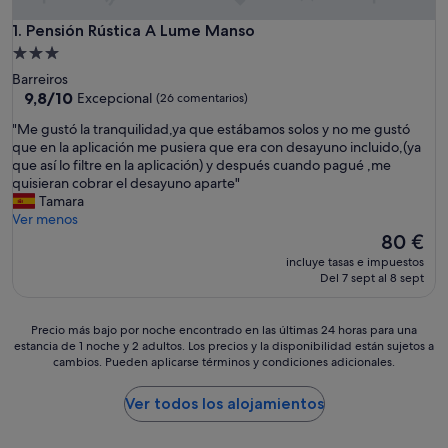
Pensión Rústica A Lume Manso
1. Pensión Rústica A Lume Manso
Alojamiento
de
Barreiros
3.0 estrellas
9.8
9,8/10
Excepcional
(26 comentarios)
sobre
"
"Me gustó la tranquilidad,ya que estábamos solos y no me gustó
10,
M
que en la aplicación me pusiera que era con desayuno incluido,(ya
Excepcional,
e
que así lo filtre en la aplicación) y después cuando pagué ,me
(26 comentarios)
g
quisieran cobrar el desayuno aparte"
u
Tamara
s
Ver menos
t
El
80 €
ó
precio
incluye tasas e impuestos
l
actual
Del 7 sept al 8 sept
a
es
t
de
r
80 €
Precio
Precio más bajo por noche encontrado en las últimas 24 horas para una
a
estancia de 1 noche y 2 adultos. Los precios y la disponibilidad están sujetos a
más
n
cambios. Pueden aplicarse términos y condiciones adicionales.
bajo
q
por
u
noche
Ver todos los alojamientos
i
encontrado
l
en