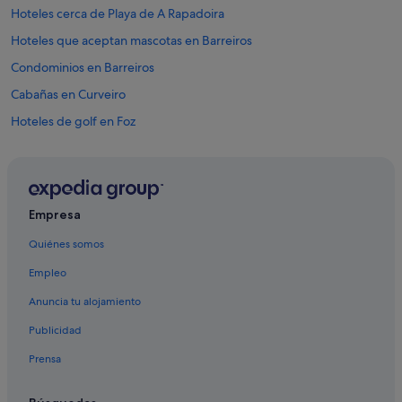
i
Hoteles cerca de Playa de A Rapadoira
l
t
Hoteles que aceptan mascotas en Barreiros
r
Condominios en Barreiros
e
e
Cabañas en Curveiro
n
l
Hoteles de golf en Foz
a
Hoteles de 4 estrellas en Foz
a
p
Apartoteles en Barreiros
l
i
Casas rurales en Reinante
Empresa
c
Campings de caravanas en Foz
a
Quiénes somos
c
Albergues en Barreiros
i
Empleo
ó
Hoteles de aventura en Foz
n
Anuncia tu alojamiento
Campings de caravanas en Reinante
)
y
Publicidad
San Pedro de Benquerencia hoteles
d
Prensa
e
Hoteles con wifi en Foz
s
Apartamentos en San Pedro de Benquerencia
p