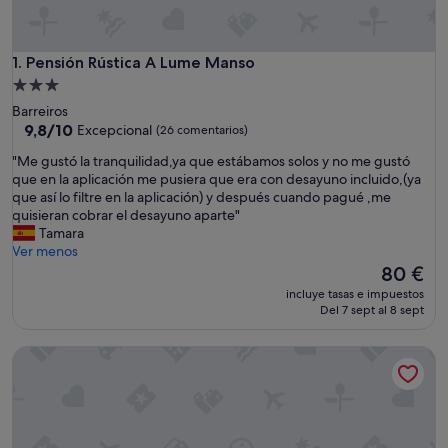
Pensión Rústica A Lume Manso
1. Pensión Rústica A Lume Manso
Alojamiento
de
Barreiros
3.0 estrellas
9.8
9,8/10
Excepcional
(26 comentarios)
sobre
"
"Me gustó la tranquilidad,ya que estábamos solos y no me gustó
10,
M
que en la aplicación me pusiera que era con desayuno incluido,(ya
Excepcional,
e
que así lo filtre en la aplicación) y después cuando pagué ,me
(26 comentarios)
g
quisieran cobrar el desayuno aparte"
u
Tamara
s
Ver menos
t
El
80 €
ó
precio
incluye tasas e impuestos
l
actual
Del 7 sept al 8 sept
a
es
t
de
Lar de Donas
r
80 €
a
n
q
u
i