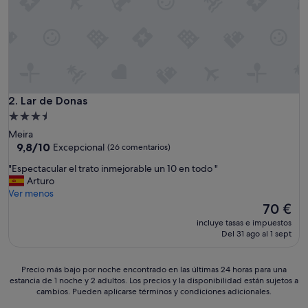
l
i
d
a
d
,
y
a
Lar de Donas
2. Lar de Donas
q
Alojamiento
u
de
Meira
e
3.5 estrellas
9.8
9,8/10
Excepcional
(26 comentarios)
e
sobre
s
"
"Espectacular el trato inmejorable un 10 en todo "
10,
t
E
Arturo
Excepcional,
á
s
Ver menos
(26 comentarios)
b
p
El
70 €
a
e
precio
m
incluye tasas e impuestos
c
actual
Del 31 ago al 1 sept
o
t
es
s
a
de
s
c
70 €
Precio
Precio más bajo por noche encontrado en las últimas 24 horas para una
o
u
estancia de 1 noche y 2 adultos. Los precios y la disponibilidad están sujetos a
más
l
l
cambios. Pueden aplicarse términos y condiciones adicionales.
bajo
o
a
por