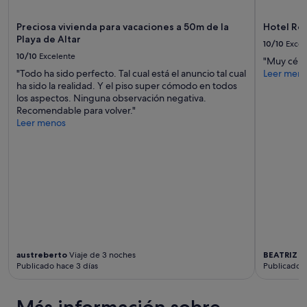
términos
i
t
y
ó
o
condiciones
Preciosa vivienda para vacaciones a 50m de la
Hotel Ro
n
d
adicionales.
Playa de Altar
m
10/10
Excel
o
e
10/10
Excelente
"
"Muy cént
p
"Todo ha sido perfecto. Tal cual está el anuncio tal cual
Leer men
u
ha sido la realidad. Y el piso super cómodo en todos
s
los aspectos. Ninguna observación negativa.
i
Recomendable para volver."
e
Leer menos
r
a
q
u
e
e
r
a
c
o
n
austreberto
Viaje de 3 noches
BEATRIZ
Vi
d
Publicado hace 3 días
Publicado h
e
s
a