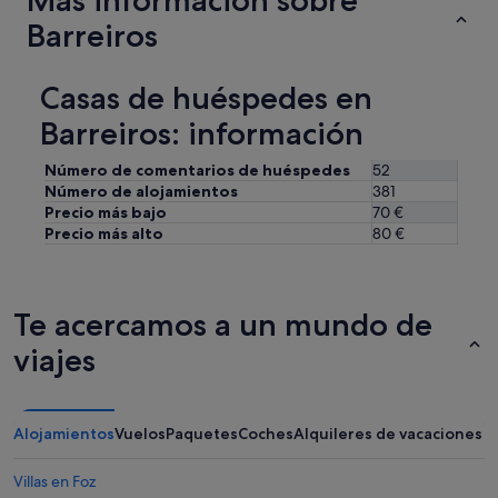
Más información sobre
y
u
Barreiros
n
o
i
Casas de huéspedes en
n
Barreiros: información
c
l
u
Número de comentarios de huéspedes
52
i
Número de alojamientos
381
d
Precio más bajo
70 €
o
Precio más alto
80 €
,
(
y
a
Te acercamos a un mundo de
q
u
viajes
e
a
s
í
Alojamientos
Vuelos
Paquetes
Coches
Alquileres de vacaciones
l
o
Villas en Foz
f