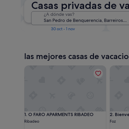
Casas privadas de v
En dos semanas
¿A dónde vas?
21 ago - 23 ago
Dentro de tres meses
D
30 oct - 1 nov
las mejores casas de vacac
O FARO APARMENTS RIBADEO
Bienvenid
O FARO APARMENTS RIBADEO
Bienvenid
1. O FARO APARMENTS RIBADEO
2. Bienve
Ribadeo
Foz