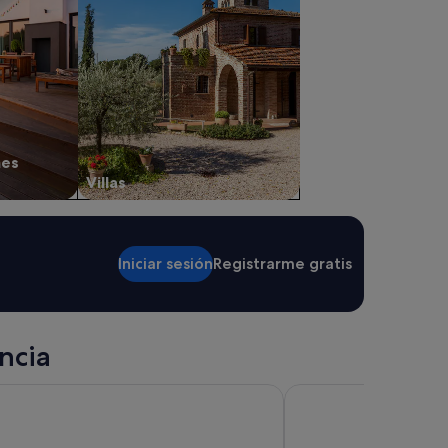
nes
Villas
Iniciar sesión
Registrarme gratis
ncia
 de las Catedrales
Malates Slow Boutiqu