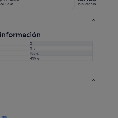
ce 8 días
Publicado hace 11 días
 información
2
313
183 €
439 €
 Ermo