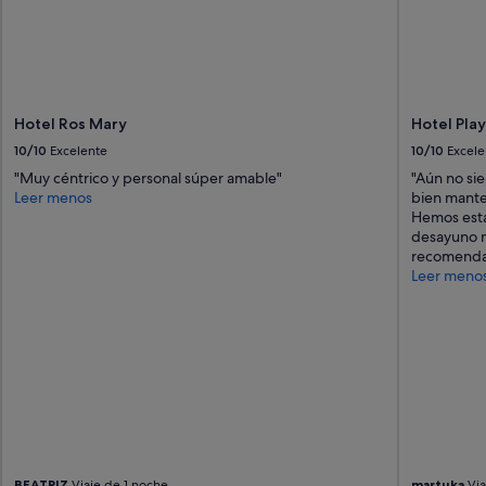
Hotel Ros Mary
Hotel Play
10/10
Excelente
10/10
Excele
"Muy céntrico y personal súper amable"
"Aún no si
Leer menos
bien mante
Hemos esta
desayuno m
recomenda
Leer meno
BEATRIZ
Viaje de 1 noche
martuka
Via