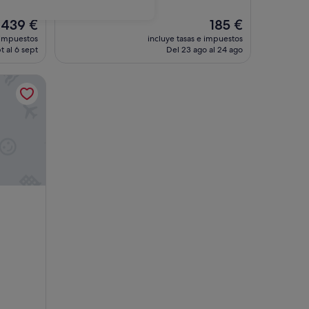
El
El
439 €
185 €
precio
precio
 impuestos
incluye tasas e impuestos
actual
actual
t al 6 sept
Del 23 ago al 24 ago
es
es
de
de
eñaronda.
439 €
185 €
eñaronda.