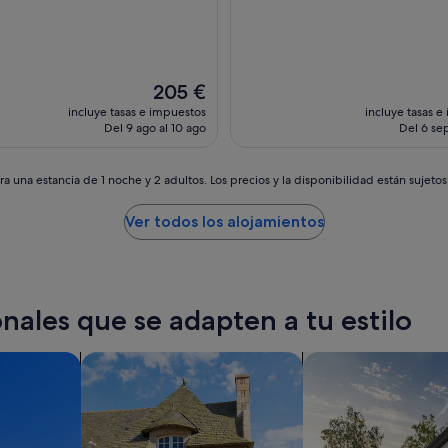
El
205 €
precio
incluye tasas e impuestos
incluye tasas e
actual
Del 9 ago al 10 ago
Del 6 sep
es
de
205 €
a una estancia de 1 noche y 2 adultos. Los precios y la disponibilidad están sujeto
Ver todos los alojamientos
nales que se adapten a tu estilo
s
Buscar casas de campo
buscar casas de vac