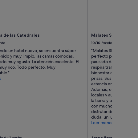
a de las Catedrales
Malates Slow Boutiqu
nte
10/10
Excelente
endo un hotel nuevo, se encuentra súper
"Malates Slow Boutique, 
nido y muy limpio, las camas cómodas.
perfecto para desconecta
do muy agusto. La atención excelente. El
pausado de la vida. Des
uy rico. Todo perfecto. Muy
respira tranquilidad, se
ble."
bienestar que invita a di
s
prisas. Sus hermosas y pr
estancia en una experien
Además, el desayuno, e
locales y autóctonos, es d
la tierra y por los peque
con mucho encanto, idea
disfrutar de Galicia en s
duda, un lugar al que ap
Leer menos
je de 1 noche
Jose y Estefi
Viaje de 2 n