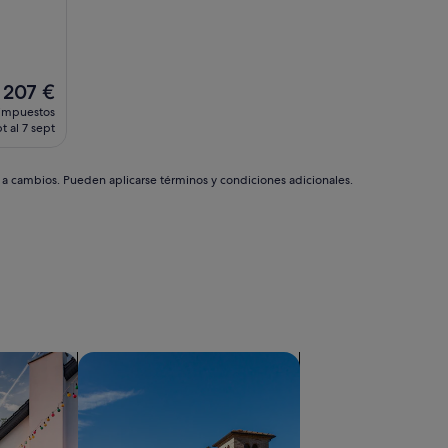
El
207 €
precio
 impuestos
actual
t al 7 sept
es
de
207 €
s a cambios. Pueden aplicarse términos y condiciones adicionales.
aciones privadas
Buscar villas