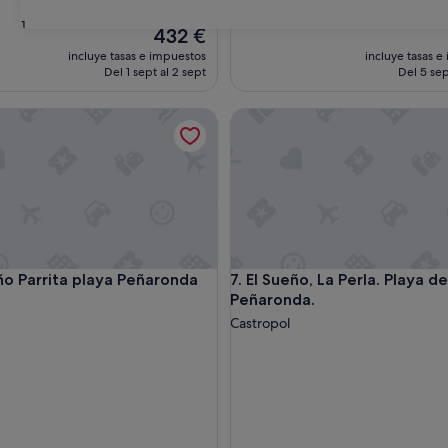
Foz
31
El
432 €
precio
incluye tasas e impuestos
incluye tasas e
actual
Del 1 sept al 2 sept
Del 5 sep
es
de
eza pura
Parrita playa Peñaronda
El Sueño, La Perla. Playa de P
432 €
eza pura
Parrita playa Peñaronda
El Sueño, La Perla. Playa de P
eño Parrita playa Peñaronda
7. El Sueño, La Perla. Playa de
Peñaronda.
Castropol