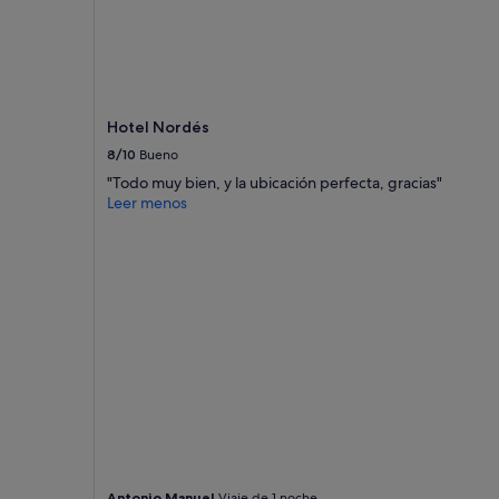
s
a
e
n
u
n
Hotel Nordés
a
8/10
Bueno
a
l
"Todo muy bien, y la ubicación perfecta, gracias"
d
Leer menos
e
a
d
e
c
u
e
n
t
o
.
T
a
n
Antonio Manuel
Viaje de 1 noche