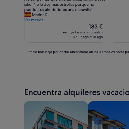
s
sitio. No le doy mas estrellas porque no
e
puedo. Los alrededores una maravilla"
s
Marina R.
t
Ver menos
a
El
183 €
d
precio
incluye tasas e impuestos
o
actual
Del 17 ago al 18 ago
u
es
n
de
a
183 €
Precio
Precio más bajo por noche encontrado en las últimas 24 horas par
p
más
a
bajo
r
por
e
noche
j
encontrado
a
en
c
las
Encuentra alquileres vacacio
o
últimas
n
24 horas
d
para
Buscar apartamentos
Buscar condominio
o
una
s
estancia
n
de
i
1 noche
ñ