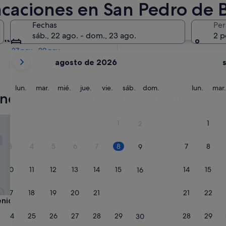
acaciones en San Pedro de
En dos meses
Fechas
Per
2 oct - 4 oct
sáb., 22 ago. - dom., 23 ago.
2 p
entro de cuatro meses
27 nov - 29 nov
Tus
agosto de 2026
meses
actuales
son
lunes
martes
miércoles
jueves
viernes
sábado
domingo
lunes
lun.
mar.
mié.
jue.
vie.
sáb.
dom.
lun.
mar.
iones en San Pedro de Benquerenci
August
de
2026
o/a a Villa Neli Playa
Casa de vacaciones 'Adelina' c
1
1
2
y
September
3
4
5
6
7
8
7
8
9
de
2026.
10
11
12
13
14
15
14
15
16
17
18
19
20
21
22
21
22
23
o/a a Villa Neli Playa
Casa de vacaciones 'Adelina' c
nido/a a Villa Neli Playa
3. Casa de vacaciones 'Adelin
vistas a la montaña, jardín p
24
25
26
27
28
29
28
29
30
balcón