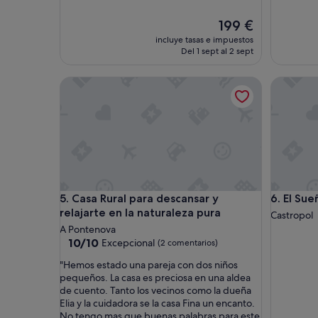
El
199 €
precio
incluye tasas e impuestos
actual
Del 1 sept al 2 sept
es
de
Casa Rural para descansar y relajarte en la natural
El Sueño 
199 €
Casa Rural para descansar y relajarte en la natural
El Sueño 
5. Casa Rural para descansar y
6. El Su
relajarte en la naturaleza pura
Castropol
A Pontenova
10.0
10/10
Excepcional
(2 comentarios)
sobre
"
"Hemos estado una pareja con dos niños
10,
H
pequeños. La casa es preciosa en una aldea
Excepcional,
e
de cuento. Tanto los vecinos como la dueña
(2 comentarios)
m
Elia y la cuidadora se la casa Fina un encanto.
o
No tengo mas que buenas palabras para este