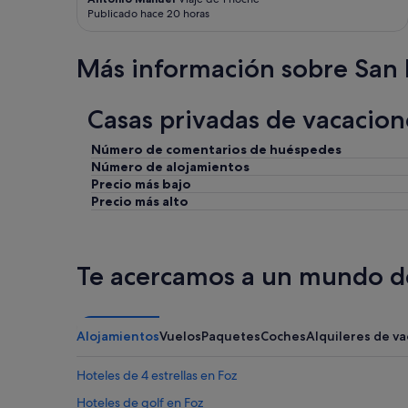
t
Publicado hace 20 horas
o
l
o
Más información sobre San
s
v
e
Casas privadas de vacacio
c
i
n
Número de comentarios de huéspedes
o
Número de alojamientos
s
Precio más bajo
c
Precio más alto
o
m
o
l
Te acercamos a un mundo de
a
d
u
e
Alojamientos
Vuelos
Paquetes
Coches
Alquileres de v
ñ
a
Hoteles de 4 estrellas en Foz
E
l
Hoteles de golf en Foz