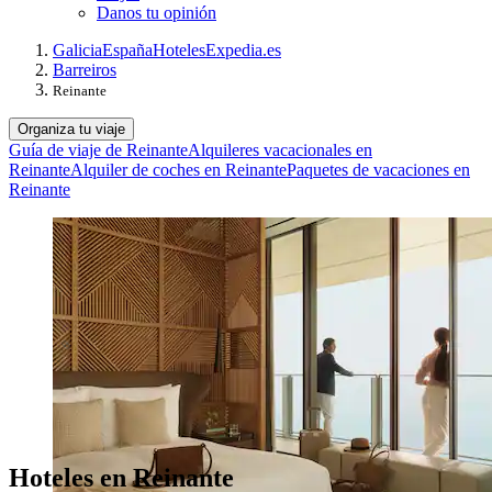
Danos tu opinión
Galicia
España
Hoteles
Expedia.es
Barreiros
Reinante
Organiza tu viaje
Guía de viaje de Reinante
Alquileres vacacionales en
Reinante
Alquiler de coches en Reinante
Paquetes de vacaciones en
Reinante
Hoteles en Reinante