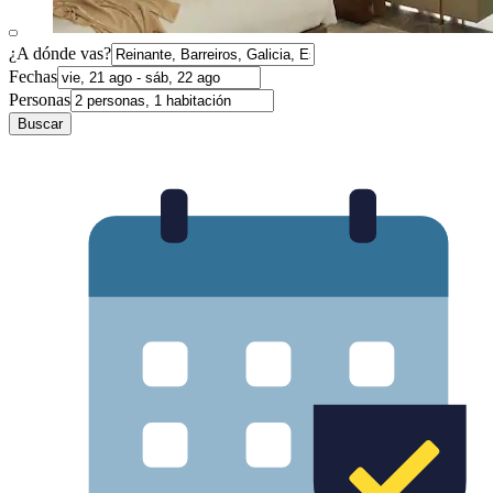
¿A dónde vas?
Fechas
Personas
Buscar