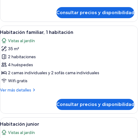
detalles
de
Consultar precios y disponibilidad
Habitación
doble
Abrir
Una habitación con dos camas individua
9
Habitación familiar, 1 habitación
todas
Vistas al jardín
las
35 m²
fotos
de
2 habitaciones
Habitación
4 huéspedes
familiar,
2 camas individuales y 2 sofás cama individuales
1
Wifi gratis
habitación
Más
Ver más detalles
detalles
de
Consultar precios y disponibilidad
Habitación
familiar,
1
Abrir
Un dormitorio con dos camas, un escrito
8
habitación
Habitación junior
todas
Vistas al jardín
las