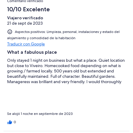
Comentario verificado
10/10 Excelente
Viajero verificado
21 de sept de 2023
Aspectos positivos: Limpieza, personal, instalaciones y estado del
alojamiento y comodidad de la habitación
Traducir con Google
What a fabulous place
Only stayed 1 night on business but what a place. Quiet location
but close to Viveiro. Homecooked food depending on what is
growing / farmed locally. 500 years old but extended and
beuatifully maintained. Full of character. Beautiful gardens.
Manageress was brilliant and very friendly. I would thoroughly
recomment a stay there not matter how long. I intend to return
next year with my wife for a holiday in the area.
Se alojó 1 noche en septiembre de 2023
0