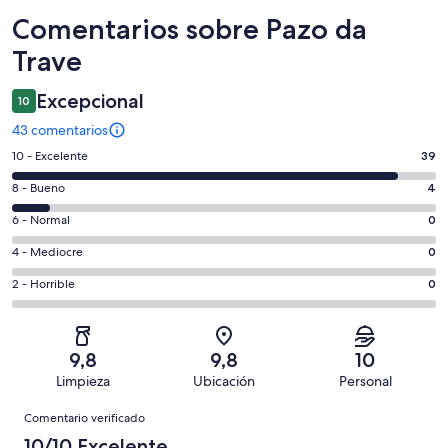
Comentarios
Comentarios sobre Pazo da
Trave
Excepcional
10
43 comentarios
39
10 - Excelente
39
comentarios
4
8 - Bueno
4
de
comentarios
un
0
6 - Normal
0
de
total
comentarios
un
0
4 - Mediocre
0
de
de
total
comentarios
43
un
0
2 - Horrible
0
de
de
con
total
comentarios
43
un
una
de
de
con
total
puntuación
43
un
una
de
9,8
9,8
10
de
con
total
puntuación
43
Limpieza
Ubicación
Personal
10
una
de
de
con
Comentarios
-
puntuación
43
8
Comentario verificado
una
Excelente
de
con
-
puntuación
10/10 Excelente