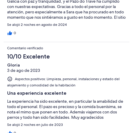
Galicia con paz y tranquilidad, y el Pazo do Trave ha cumplido
con nuestras expectativas. Gracias a todo el personal por la
atención, pero especialmente a Sara que ha procurado en todo
momento que nos sintiéramos a gusto en todo momento. El sitio
es muy bonito y tranquilo, el jardín es una maravilla, y la comida
Se alojó 2 noches en agosto de 2024
está muy rica.
0
Comentario verificado
10/10 Excelente
Gloria
3 de ago de 2023
Aspectos positivos: Limpieza, personal, instalaciones y estado del
alojamiento y comodidad de la habitación
Una experiencia excelente
La experiencia ha sido excelente, en particular la amabilidad de
todo el personal. El pazo es precioso y la comida buenísima, se
nota el mimo que ponen en todo. Además viajamos con dos
perros y todo han sido facilidades. Muy agradecidos
Se alojó 2 noches en julio de 2023