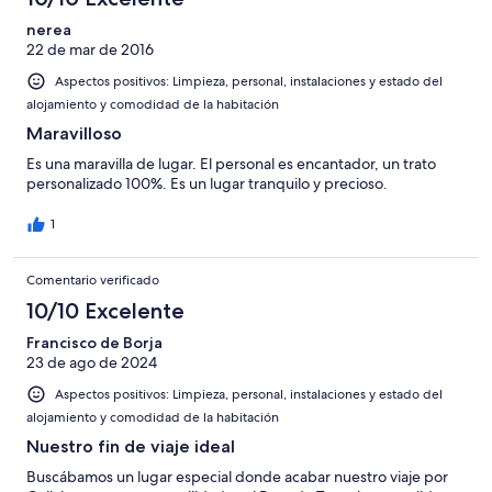
6
una
Bueno
de
-
puntuación
nerea
4
Normal
22 de mar de 2016
de
-
2
Aspectos positivos: Limpieza, personal, instalaciones y estado del
Mediocre
-
alojamiento y comodidad de la habitación
Horrible
Maravilloso
Es una maravilla de lugar. El personal es encantador, un trato
personalizado 100%. Es un lugar tranquilo y precioso.
1
Comentario verificado
10/10 Excelente
Francisco de Borja
23 de ago de 2024
Aspectos positivos: Limpieza, personal, instalaciones y estado del
alojamiento y comodidad de la habitación
Nuestro fin de viaje ideal
Buscábamos un lugar especial donde acabar nuestro viaje por