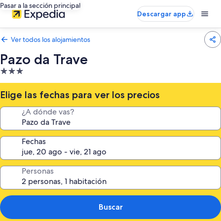
Pasar a la sección principal
Descargar app
Ver todos los alojamientos
Pazo da Trave
Alojamiento
de
3.0 estrellas
Elige las fechas para ver los precios
¿A dónde vas?
Fechas
Personas
Buscar