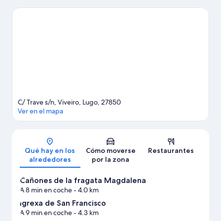
fragata Magdalena y Monumento a la Virxe do Carme. Descubre
todas las actividades acuáticas que podrás hacer en la zona,
como windsurf o pesca; además, tendrás ocasión de disfrutar
de la naturaleza al aire libre con opciones tan variadas como la
equitación o las rutas a pie o en bicicleta.
Ver guía de viaje de
Viveiro
C/ Trave s/n, Viveiro, Lugo, 27850
Ver en el mapa
Mapa
Qué hay en los
Cómo moverse
Restaurantes
alrededores
por la zona
Cañones de la fragata Magdalena
A 8 min en coche
- 4.0 km
Igrexa de San Francisco
A 9 min en coche
- 4.3 km