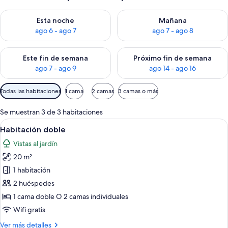
Consulta la disponibilidad para esta noche, ago 6 - ago 7
Consulta la disponibilidad pa
Esta noche
Mañana
ago 6 - ago 7
ago 7 - ago 8
Consulta la disponibilidad para este fin de semana, ago 7 - ag
Consulta la disponibilidad par
Este fin de semana
Próximo fin de semana
ago 7 - ago 9
ago 14 - ago 16
Filtros
Todas las habitaciones
1 cama
2 camas
3 camas o más
disponibles
para
Se muestran 3 de 3 habitaciones
las
Abrir
Un dormitorio con techo de madera, una
8
Habitación doble
habitaciones
todas
Vistas al jardín
las
20 m²
fotos
de
1 habitación
Habitación
2 huéspedes
doble
1 cama doble O 2 camas individuales
Wifi gratis
Más
Ver más detalles