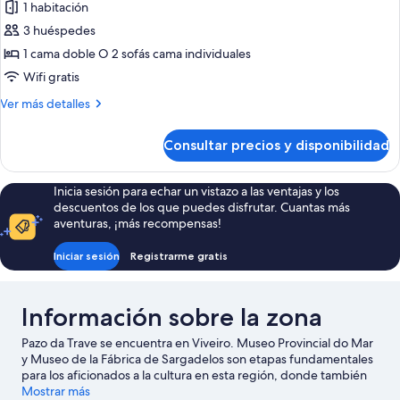
1 habitación
fotos
de
3 huéspedes
Habitación
1 cama doble O 2 sofás cama individuales
junior
Wifi gratis
Más
Ver más detalles
detalles
de
Consultar precios y disponibilidad
Habitación
junior
Inicia sesión para echar un vistazo a las ventajas y los
descuentos de los que puedes disfrutar. Cuantas más
aventuras, ¡más recompensas!
Iniciar sesión
Registrarme gratis
Información sobre la zona
Pazo da Trave se encuentra en Viveiro. Museo Provincial do Mar
y Museo de la Fábrica de Sargadelos son etapas fundamentales
para los aficionados a la cultura en esta región, donde también
puedes acercarte a lugares emblemáticos como Cañones de la
Mostrar más