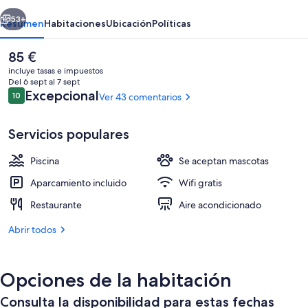
erior
Siguiente
53+
Resumen
Habitaciones
Ubicación
Políticas
El
85 €
precio
incluye tasas e impuestos
actual
Del 6 sept al 7 sept
es
Comentarios
Excepcional
10
Ver 43 comentarios
10 de 10
de
85 €
Servicios populares
Piscina
Se aceptan mascotas
Terraza o patio
Aparcamiento incluido
Wifi gratis
Restaurante
Aire acondicionado
Abrir todos
Opciones de la habitación
Consulta la disponibilidad para estas fechas