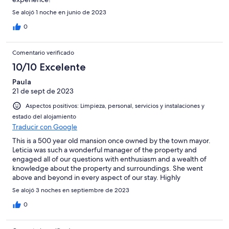
Se alojó 1 noche en junio de 2023
0
Comentario verificado
10/10 Excelente
Paula
21 de sept de 2023
Aspectos positivos: Limpieza, personal, servicios y instalaciones y
estado del alojamiento
Traducir con Google
This is a 500 year old mansion once owned by the town mayor.
Leticia was such a wonderful manager of the property and
engaged all of our questions with enthusiasm and a wealth of
knowledge about the property and surroundings. She went
above and beyond in every aspect of our stay. Highly
recommend a stay here. Amazing artwork and interior rooms for
Se alojó 3 noches en septiembre de 2023
reading, relaxing, and dining. Everything is prepared on site.
We loved our stay.
0