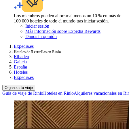
Los miembros pueden ahorrar al menos un 10 % en más de
100 000 hoteles de todo el mundo tras iniciar sesión.
Iniciar sesión
Más información sobre Expedia Rewards
Danos tu opinión
Expedia.es
Hoteles de 5 estrellas en Rinlo
Ribadeo
Galicia
España
Hoteles
Expedia.es
Organiza tu viaje
Guía de viaje de Rinlo
Hoteles en Rinlo
Alquileres vacacionales en Ri