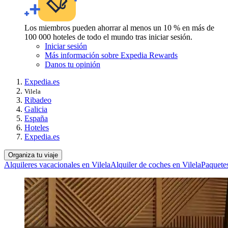
Los miembros pueden ahorrar al menos un 10 % en más de
100 000 hoteles de todo el mundo tras iniciar sesión.
Iniciar sesión
Más información sobre Expedia Rewards
Danos tu opinión
Expedia.es
Vilela
Ribadeo
Galicia
España
Hoteles
Expedia.es
Organiza tu viaje
Alquileres vacacionales en Vilela
Alquiler de coches en Vilela
Paquetes