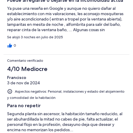
Puede arreglarse o dejarse en la incomodidad actua
Ya puse una reseña en Google y aunque no quiero dañar al
establecimiento con mis valoraciones, les aconsejo mosquiteras
y/o aire acondicionado ( entran a tropel por la ventana abierta),
lamparitas en mesita de noche , alfombrita para salir del baño,
reparar cinta de la ventana baño, ... Algunas cosas sin
importancia pero que marcan la diferencia entre una estancia
Se alojó 3 noches en julio de 2025
agradable ( que tiene muchos items para serlo) o estancia
incómoda.
0
Comentario verificado
4/10 Mediocre
Francisco
3 de nov de 2024
Aspectos negativos: Personal, instalaciones y estado del alojamiento
y comodidad de la habitación
Para no repetir
Segunda planta sin ascensor, la habitación tamaño reducido, al
ser abuhardillada la mitad no cabes de pie, falta actualizar, el
personal flojo en la profesión, desayuno deja que desear y
encima no memorizan los pedidos...