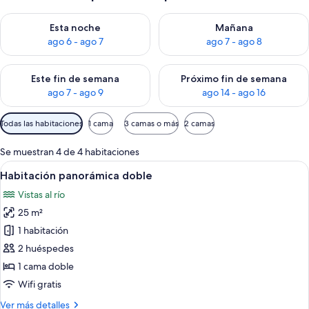
Consulta la disponibilidad para esta noche, ago 6 - ago 7
Consulta la disponibilidad pa
Esta noche
Mañana
ago 6 - ago 7
ago 7 - ago 8
Consulta la disponibilidad para este fin de semana, ago 7 - ag
Consulta la disponibilidad par
Este fin de semana
Próximo fin de semana
ago 7 - ago 9
ago 14 - ago 16
Filtros
Todas las habitaciones
1 cama
3 camas o más
2 camas
disponibles
para
Se muestran 4 de 4 habitaciones
las
Abrir
Un dormitorio con cama, escritorio, sil
10
Habitación panorámica doble
habitaciones
todas
Vistas al río
las
25 m²
fotos
de
1 habitación
Habitación
2 huéspedes
panorámica
1 cama doble
doble
Wifi gratis
Más
Ver más detalles