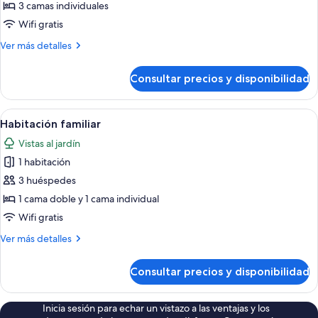
Habitación
3 camas individuales
triple
Wifi gratis
Más
Ver más detalles
detalles
de
Consultar precios y disponibilidad
Habitación
triple
Abrir
Una habitación con dos camas, un escri
3
Habitación familiar
todas
Vistas al jardín
las
1 habitación
fotos
de
3 huéspedes
Habitación
1 cama doble y 1 cama individual
familiar
Wifi gratis
Más
Ver más detalles
detalles
de
Consultar precios y disponibilidad
Habitación
familiar
Inicia sesión para echar un vistazo a las ventajas y los