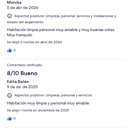
-
puntuación
Mónika
4
Normal
5 de abr de 2026
de
-
2
Aspectos positivos: Limpieza, personal, servicios y instalaciones y
Mediocre
-
estado del alojamiento
Horrible
Habitación limpia,personal muy amable y muy buenas vistas.
Muy tranquilo
Se alojó 2 noches en abril de 2026
0
Comentario verificado
8/10 Bueno
Edita Belén
9 de dic de 2025
Aspectos positivos: Limpieza, personal y servicios
Habitación muy limpia y personal muy amable
Se alojó 1 noche en diciembre de 2025
0