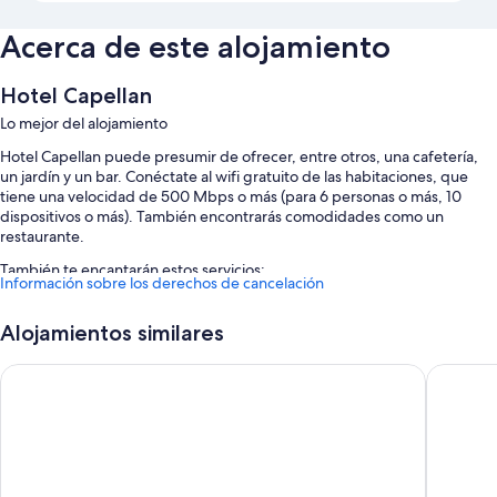
Acerca de este alojamiento
Hotel Capellan
Lo mejor del alojamiento
Hotel Capellan puede presumir de ofrecer, entre otros, una cafetería,
un jardín y un bar. Conéctate al wifi gratuito de las habitaciones, que
tiene una velocidad de 500 Mbps o más (para 6 personas o más, 10
dispositivos o más). También encontrarás comodidades como un
restaurante.
También te encantarán estos servicios:
Información sobre los derechos de cancelación
Aparcamiento gratis
Alojamientos similares
Desayuno continental (de pago) y un servicio de transporte desde y
hasta el aeropuerto (de pago)
Palacio Arias & Hotel y Apartamentos Arias
Hello As
Características de la habitación
Todas las habitaciones de Hotel Capellan cuentan con comodidades
tales como wifi gratis.
Además, otros servicios de los que disfrutarás incluyen: