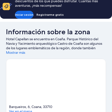
descuentos de los que puedes disfrutar. Cuantas más
aventuras, ¡más recompensas!
Iniciar sesión
Registrarme gratis
Información sobre la zona
Hotel Capellan se encuentra en Coaña. Parque Histórico del
Navia y Yacimiento arqueológico Castro de Coaña son algunos
de los lugares emblemáticos de la región, donde también
puedes acercarte a Cuevas de Andina y Puerto deportivo de
Mostrar más
Luarca si buscas unas vacaciones activas.
Ver guía de viaje de
Coaña
Barqueiros, 6, Coana, 33710
Ver en el mapa