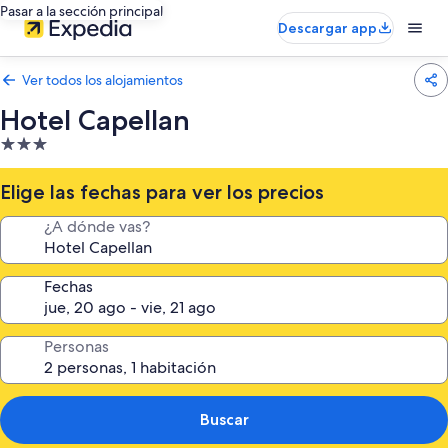
Pasar a la sección principal
Descargar app
Ver todos los alojamientos
Hotel Capellan
Alojamiento
de
3.0 estrellas
Elige las fechas para ver los precios
¿A dónde vas?
Fechas
Personas
Buscar