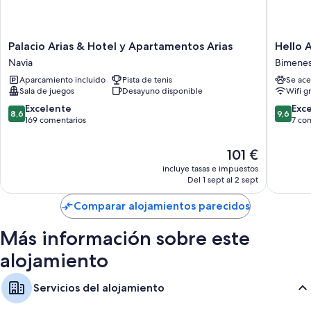
Baños con bidés
Armarios o roperos, calefacción y servicio de limpieza
Palacio
Hello
Palacio Arias & Hotel y Apartamentos Arias
Hello 
Arias
Astur
Navia
Bimene
&
Green
Aparcamiento incluido
Pista de tenis
Se ace
Hotel
Bimene
Sala de juegos
Desayuno disponible
Wifi gr
y
Apartamentos
8.6
9.6
Excelente
Exc
8,6
9,6
Arias
sobre
sobre
169 comentarios
7 co
Navia
10,
10,
Excelente,
Excepcio
El
101 €
169 comentarios
7 comen
precio
incluye tasas e impuestos
actual
Del 1 sept al 2 sept
es
de
Comparar alojamientos parecidos
101 €
Más información sobre este
alojamiento
Servicios del alojamiento