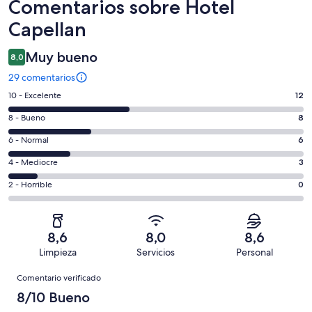
Comentarios
Comentarios sobre Hotel
Capellan
Muy bueno
8,0
29 comentarios
12
10 - Excelente
12
comentarios
8
8 - Bueno
8
de
comentarios
un
6
6 - Normal
6
de
total
comentarios
un
3
4 - Mediocre
3
de
de
total
comentarios
29
un
0
2 - Horrible
0
de
de
con
total
comentarios
29
un
una
de
de
con
total
puntuación
29
un
una
de
8,6
8,0
8,6
de
con
total
puntuación
29
Limpieza
Servicios
Personal
10
una
de
de
con
Comentarios
-
puntuación
29
8
Comentario verificado
una
Excelente
de
con
-
puntuación
8/10 Bueno
6
una
Bueno
de