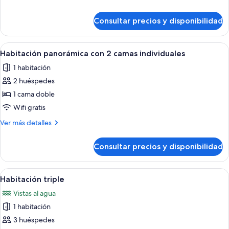
detalles
de
Consultar precios y disponibilidad
Habitación
panorámica
doble
Abrir
Una habitación con dos camas, un escrit
7
Habitación panorámica con 2 camas individuales
todas
1 habitación
las
2 huéspedes
fotos
de
1 cama doble
Habitación
Wifi gratis
panorámica
Más
Ver más detalles
con
detalles
2
de
Consultar precios y disponibilidad
Habitación
camas
panorámica
individuales
con
Abrir
Habitación de hotel con dos camas, vist
4
2
Habitación triple
todas
camas
Vistas al agua
individuales
las
1 habitación
fotos
de
3 huéspedes