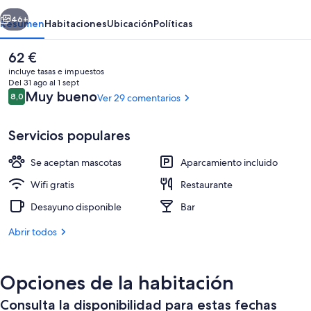
erior
Siguiente
46+
Resumen
Habitaciones
Ubicación
Políticas
El
62 €
precio
incluye tasas e impuestos
actual
Del 31 ago al 1 sept
es
Comentarios
Muy bueno
8,0
Ver 29 comentarios
8,0 de 10
de
62 €
Servicios populares
Se aceptan mascotas
Aparcamiento incluido
Terraza o patio
Wifi gratis
Restaurante
Desayuno disponible
Bar
Abrir todos
Opciones de la habitación
Consulta la disponibilidad para estas fechas