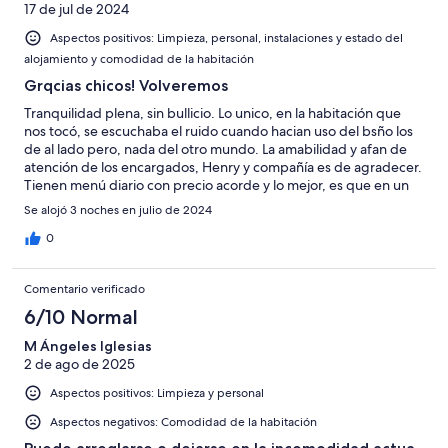
17 de jul de 2024
Aspectos positivos: Limpieza, personal, instalaciones y estado del
alojamiento y comodidad de la habitación
Grqcias chicos! Volveremos
Tranquilidad plena, sin bullicio. Lo unico, en la habitación que
nos tocó, se escuchaba el ruido cuando hacian uso del bsño los
de al lado pero, nada del otro mundo. La amabilidad y afan de
atención de los encargados, Henry y compañía es de agradecer.
Tienen menú diario con precio acorde y lo mejor, es que en un
buen ambiente, pudimos disfrutar con España ganando la
Se alojó 3 noches en julio de 2024
Eurocopa!
0
Comentario verificado
6/10 Normal
M Ángeles Iglesias
2 de ago de 2025
Aspectos positivos: Limpieza y personal
Aspectos negativos: Comodidad de la habitación