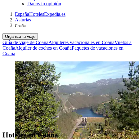
Danos tu opinión
España
Hoteles
Expedia.es
Asturias
Coaña
Organiza tu viaje
Guía de viaje de Coaña
Alquileres vacacionales en Coaña
Vuelos a
Coaña
Alquiler de coches en Coaña
Paquetes de vacaciones en
Coaña
Hoteles en Coaña