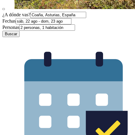
¿A dónde vas?
Fechas
Personas
Buscar