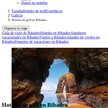
Danos tu opinión
España
Hoteles de golf
Expedia.es
Galicia
Hoteles de golf en Ribadeo
Organiza tu viaje
Guía de viaje de Ribadeo
Hoteles en Ribadeo
Alquileres
vacacionales en Ribadeo
Vuelos a Ribadeo
Alquiler de coches en
Ribadeo
Paquetes de vacaciones en Ribadeo
Hoteles de golf en Ribadeo