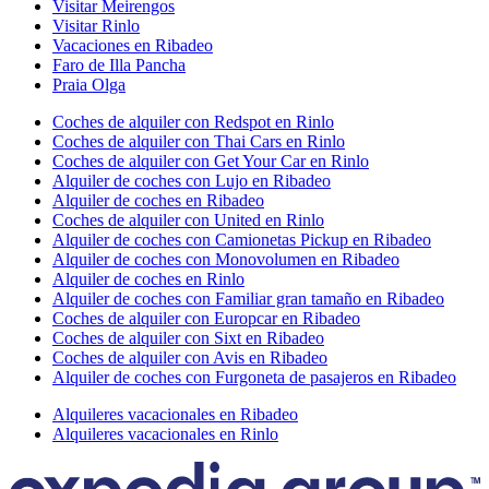
Visitar Meirengos
Visitar Rinlo
Vacaciones en Ribadeo
Faro de Illa Pancha
Praia Olga
Coches de alquiler con Redspot en Rinlo
Coches de alquiler con Thai Cars en Rinlo
Coches de alquiler con Get Your Car en Rinlo
Alquiler de coches con Lujo en Ribadeo
Alquiler de coches en Ribadeo
Coches de alquiler con United en Rinlo
Alquiler de coches con Camionetas Pickup en Ribadeo
Alquiler de coches con Monovolumen en Ribadeo
Alquiler de coches en Rinlo
Alquiler de coches con Familiar gran tamaño en Ribadeo
Coches de alquiler con Europcar en Ribadeo
Coches de alquiler con Sixt en Ribadeo
Coches de alquiler con Avis en Ribadeo
Alquiler de coches con Furgoneta de pasajeros en Ribadeo
Alquileres vacacionales en Ribadeo
Alquileres vacacionales en Rinlo