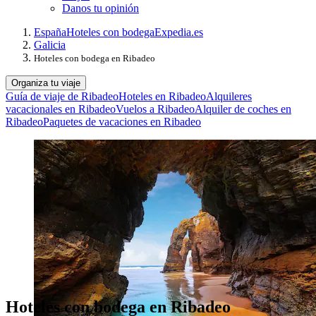
Danos tu opinión
España
Hoteles con bodega
Expedia.es
Galicia
Hoteles con bodega en Ribadeo
Organiza tu viaje
Guía de viaje de Ribadeo
Hoteles en Ribadeo
Alquileres
vacacionales en Ribadeo
Vuelos a Ribadeo
Alquiler de coches en
Ribadeo
Paquetes de vacaciones en Ribadeo
Hoteles con bodega en Ribadeo