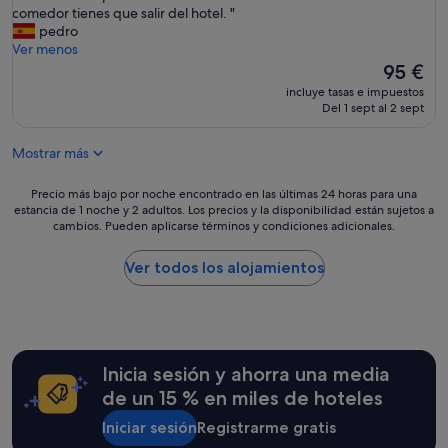
s
A
comedor tienes que salir del hotel. "
Bueno,
.
c
pedro
(71 comentarios)
c
c
Ver menos
o
e
El
95 €
m
s
precio
e
incluye tasas e impuestos
i
actual
Del 1 sept al 2 sept
r
b
es
a
i
de
u
Mostrar más
l
95 €
n
i
a
d
Precio
Precio más bajo por noche encontrado en las últimas 24 horas para una
S
a
estancia de 1 noche y 2 adultos. Los precios y la disponibilidad están sujetos a
más
u
cambios. Pueden aplicarse términos y condiciones adicionales.
d
bajo
i
p
por
t
a
noche
Ver todos los alojamientos
e
r
encontrado
c
a
en
o
m
las
n
i
últimas
B
n
24 horas
a
Inicia sesión y ahorra una media
u
para
ñ
s
una
de un 15 % en miles de hoteles
e
v
estancia
r
a
Iniciar sesión
Registrarme gratis
de
a
l
1 noche