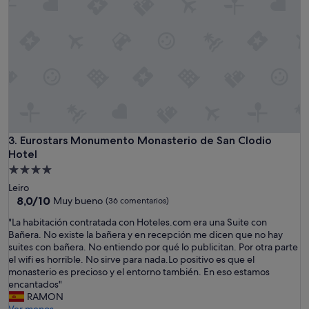
t
r
a
t
o
e
x
c
e
p
c
Eurostars Monumento Monasterio de San Clodio Hotel
3. Eurostars Monumento Monasterio de San Clodio
i
o
Hotel
n
Alojamiento
a
de
Leiro
l
4.0 estrellas
8.0
8,0/10
Muy bueno
(36 comentarios)
"
sobre
"
"La habitación contratada con Hoteles.com era una Suite con
10,
L
Bañera. No existe la bañera y en recepción me dicen que no hay
Muy
a
suites con bañera. No entiendo por qué lo publicitan. Por otra parte
bueno,
h
el wifi es horrible. No sirve para nada.Lo positivo es que el
(36 comentarios)
a
monasterio es precioso y el entorno también. En eso estamos
b
encantados"
i
RAMON
t