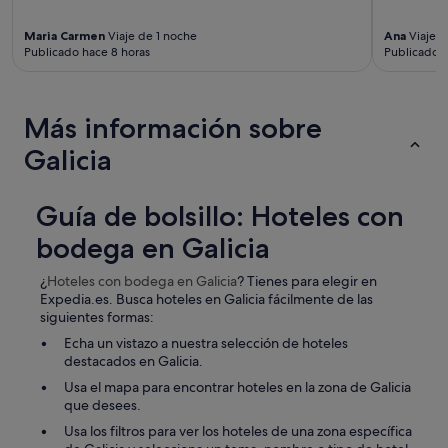
c
r
i
a
Maria Carmen
Viaje de 1 noche
Ana
Viaje d
ó
i
Publicado hace 8 horas
Publicado h
n
r
m
a
e
l
d
Más información sobre
c
i
o
c
Galicia
m
e
e
n
d
q
Guía de bolsillo: Hoteles con
o
u
r
e
bodega en Galicia
t
n
i
o
¿
Hoteles con bodega
en Galicia
? Tienes para elegir en
e
h
Expedia.es. Busca hoteles en Galicia fácilmente de las
n
a
siguientes formas:
e
y
s
Echa un vistazo a nuestra selección de hoteles
s
q
destacados en Galicia.
u
u
i
Usa el mapa para encontrar hoteles en la zona de Galicia
e
t
que desees.
s
e
a
Usa los filtros para ver los hoteles de una zona específica
s
l