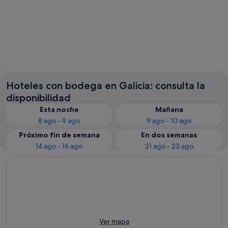
Pontevedra
Santiag
Hoteles con bodega en Galicia: consulta la
disponibilidad
Esta noche
Mañana
8 ago - 9 ago
9 ago - 10 ago
Próximo fin de semana
En dos semanas
14 ago - 16 ago
21 ago - 23 ago
Ver mapa