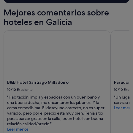
.
i
y
N
d
2 adultos.
Mejores comentarios sobre
o
o
Los
e
hoteles en Galicia
s
precios
x
c
y
i
e
la
B&B Hotel Santiago Milladoiro
Parador d
s
r
disponibilidad
t
o
están
e
.
sujetos
l
T
a
a
o
cambios.
b
d
Pueden
a
o
aplicarse
ñ
e
términos
e
s
y
r
B&B Hotel Santiago Milladoiro
Parador 
c
condiciones
a
a
10/10
Excelente
10/10
Excel
adicionales.
y
l
"Habitación limpia y espaciosa con un buen baño y
"Un lugar 
e
e
una buena ducha, me encantaron los jabones. Y la
servicio 
n
r
cama comodísima. El desayuno correcto, no es súper
Leer men
r
a
variado, pero por el precio está muy bien. Tenía sitio
e
s
para aparcar gratis en la calle, buen hotel con buena
c
.
relación calidad/precio."
e
P
Leer menos
p
a