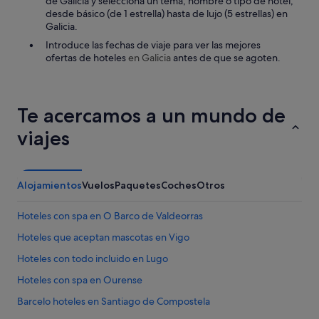
de Galicia y selecciona un tema, nombre o tipo de hotel,
c
i
desde básico (de 1 estrella) hasta de lujo (5 estrellas) en
o
r
Galicia.
n
d
b
Introduce las fechas de viaje para ver las mejores
e
a
ofertas de hoteles
en Galicia
antes de que se agoten.
l
ñ
h
e
o
r
t
a
Te acercamos a un mundo de
e
.
l
viajes
N
.
o
"
e
n
t
Alojamientos
Vuelos
Paquetes
Coches
Otros
i
e
Hoteles con spa en O Barco de Valdeorras
n
d
Hoteles que aceptan mascotas en Vigo
o
Hoteles con todo incluido en Lugo
p
o
Hoteles con spa en Ourense
r
q
Barcelo hoteles en Santiago de Compostela
u