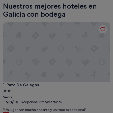
Nuestros mejores hoteles en
Galicia con bodega
Pazo De Galegos
Pazo De Galegos
1. Pazo De Galegos
Alojamiento
de
Vedra
2.0 estrellas
9.8
9,8/10
Excepcional
(29 comentarios)
sobre
"
"Un lugar con mucho encanto y un trato excepcional"
10,