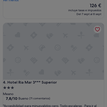
Ver menos
a
El
126 €
c
precio
incluye tasas e impuestos
i
actual
Del 7 sept al 8 sept
ó
es
n
de
Hotel Ria Mar 3*** Superior
c
126 €
o
n
t
r
a
t
a
d
a
c
o
n
H
Hotel Ria Mar 3*** Superior
4. Hotel Ria Mar 3*** Superior
o
Alojamiento
t
de
Meano
e
3.0 estrellas
7.8
7,8/10
Bueno
(71 comentarios)
l
sobre
e
"
"Accesibilidad para minusvalidos cero. Todo escaleras . Para ir al
10,