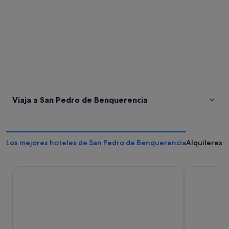
Viaja a San Pedro de Benquerencia
Los mejores hoteles de San Pedro de Benquerencia
Alquileres 
Hotel Rías Altas
Casa Brais