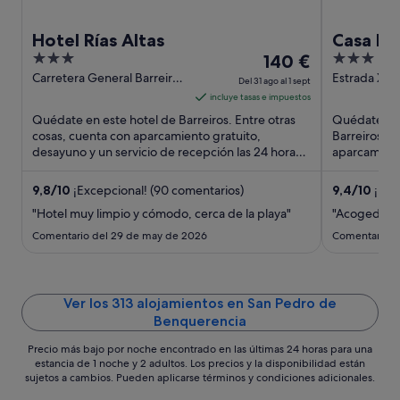
Hotel Rías Altas
Casa Bra
3
El
3
140 €
out
precio
out
Carretera General Barreiros
Estrada Xera
Del 31 ago al 1 sept
Galicia
Lugo
of
es
of
incluye tasas e impuestos
5
de
5
Quédate en este hotel de Barreiros. Entre otras
Quédate en 
140 €
cosas, cuenta con aparcamiento gratuito,
Barreiros. E
desayuno y un servicio de recepción las 24 horas.
por
aparcamiento
Dos atracciones turísticas ...
al aeropuerto
noche
del
9,8
/
10
¡Excepcional! (90 comentarios)
9,4
/
10
¡Exc
31
"Hotel muy limpio y cómodo, cerca de la playa"
"Acogedor C
ago
Comentario del 29 de may de 2026
Comentario d
al
1
sept
Ver los 313 alojamientos en San Pedro de
Benquerencia
Precio más bajo por noche encontrado en las últimas 24 horas para una
estancia de 1 noche y 2 adultos. Los precios y la disponibilidad están
sujetos a cambios. Pueden aplicarse términos y condiciones adicionales.