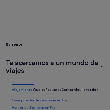
9
noche,
próximo
ago
9
fin
ago
de
-
semana,
10
14
ago
ago
-
16
ago
Barreiros
Te acercamos a un mundo de
viajes
Alojamientos
Vuelos
Paquetes
Coches
Alquileres de vacaci
Casas privadas de vacaciones en Foz
Hoteles de 3 estrellas en Foz