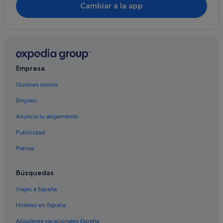
Cambiar a la app
Hoteles cerca de Playa de Os Castros
Hoteles con spa en Barreiros
Casas privadas de vacaciones en San Pedro de
Benquerencia
Barreiros hoteles
Empresa
Campings de caravanas en Foz
Quiénes somos
Casas rurales en Reinante
Empleo
Hoteles en la playa en Foz
Anuncia tu alojamiento
Albergues en Barreiros
Publicidad
Hoteles boutique en Foz
Prensa
Cabañas en Foz
Hoteles de 5 estrellas en Foz
Búsquedas
Campings de caravanas en Reinante
Viajes a España
B&B en Foz
Hoteles en España
Casas de campo en Foz
Alquileres vacacionales España