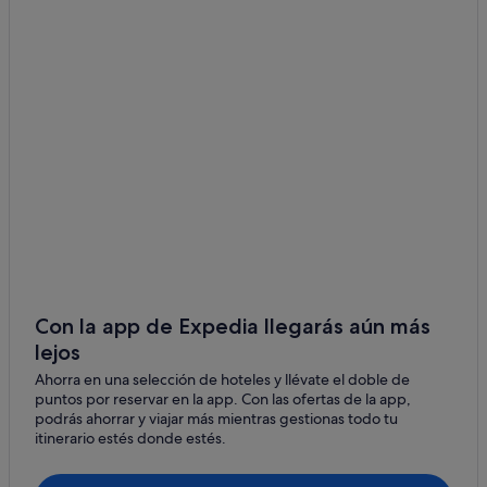
Reinante hoteles
Hoteles LGTBQIA en Barreiros
B&B en Barreiros
Hoteles cerca de Playa de A Rapadoira
Apartoteles en Barreiros
Hoteles cerca de Santo Estevo do Ermo
Albergues en Reinante
Pensiones en Foz
Casas rurales en Foz
Apartamentos en San Pedro de Benquerencia
Con la app de Expedia llegarás aún más
lejos
Hoteles cerca de Playa de las Catedrales
Ahorra en una selección de hoteles y llévate el doble de
Hoteles con bar en Foz
puntos por reservar en la app. Con las ofertas de la app,
Hoteles para familias en Foz
podrás ahorrar y viajar más mientras gestionas todo tu
itinerario estés donde estés.
Hoteles con restaurante en Foz
Hoteles con bar en Barreiros