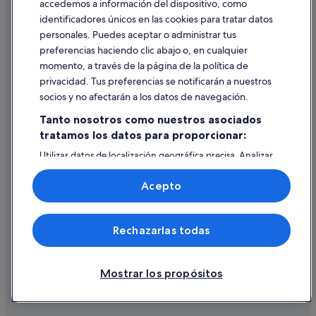
accedemos a información del dispositivo, como
identificadores únicos en las cookies para tratar datos
Ayuda
personales. Puedes aceptar o administrar tus
Ayuda
preferencias haciendo clic abajo o, en cualquier
momento, a través de la página de la política de
Cancelar un vuelo
privacidad. Tus preferencias se notificarán a nuestros
Cancelar una reserva de hotel o de un alquiler vacacional
socios y no afectarán a los datos de navegación.
Plazos de reembolso
Tanto nosotros como nuestros asociados
tratamos los datos para proporcionar:
Utilizar un cupón de Expedia
Utilizar datos de localización geográfica precisa. Analizar
Documentos para viajes internacionales
activamente las características del dispositivo para su
identificación. Almacenar la información en un dispositivo
Acepto
y/o acceder a ella. Publicidad y contenido personalizados,
medición de publicidad y contenido, investigación de
audiencia y desarrollo de servicios.
© 2026 Expedia, Inc., una empresa de Expedia Group. Todos los
Rechazarlas todas
Lista de asociados (proveedores)
derechos reservados. Expedia y el logotipo de Expedia son marcas
comerciales o marcas comerciales registradas de Expedia, Inc.
Vacationspot, S.L., Agencia de Viajes, I-AV-0000631.3.
Mostrar los propósitos