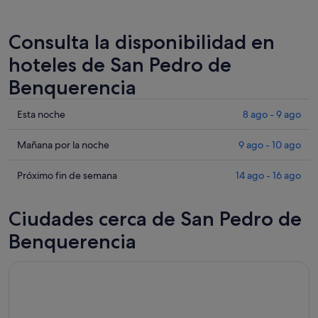
Consulta la disponibilidad en
hoteles de San Pedro de
Benquerencia
Comprueba
Esta noche
8 ago - 9 ago
los
precios
Comprueba
Mañana por la noche
9 ago - 10 ago
en
los
San
precios
Comprueba
Próximo fin de semana
14 ago - 16 ago
Pedro
en
los
de
San
precios
Ciudades cerca de San Pedro de
Benquerencia
Pedro
en
para
de
San
Benquerencia
esta
Benquerencia
Pedro
noche,
para
de
8
mañana
Benquerencia
ago
por
para
-
la
el