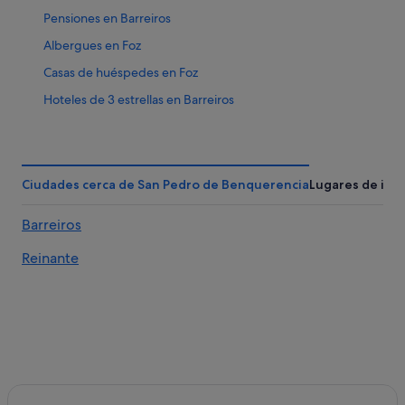
Pensiones en Barreiros
Albergues en Foz
Casas de huéspedes en Foz
Hoteles de 3 estrellas en Barreiros
Hoteles cerca de Monte Comado
San Pedro de Benquerencia hoteles
Cabañas en San Pedro de Benquerencia
Ciudades cerca de San Pedro de Benquerencia
Lugares de int
Apartamentos en Foz
Barreiros
Pensiones en San Pedro de Benquerencia
Reinante
Chalets en Foz
Hoteles de 4 estrellas en Foz
Hoteles que aceptan mascotas en Foz
Hoteles de aventura en Foz
Pensiones en Reinante
Campings de caravanas en San Pedro de Benquerencia