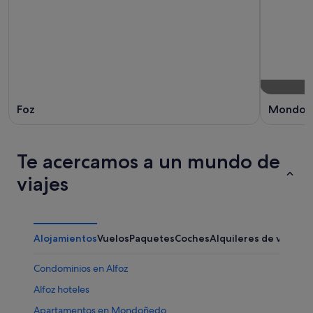
Foz
Mondoñ
Te acercamos a un mundo de
viajes
Alojamientos
Vuelos
Paquetes
Coches
Alquileres de vacaci
Condominios en Alfoz
Alfoz hoteles
Apartamentos en Mondoñedo