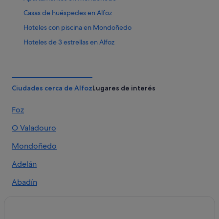
Casas de huéspedes en Alfoz
Hoteles con piscina en Mondoñedo
Hoteles de 3 estrellas en Alfoz
Casas rurales en Lourenzá
Hoteles de 3 estrellas en Lourenzá
Cabañas en Lourenzá
Ciudades cerca de Alfoz
Lugares de interés
B&B en Lourenzá
Foz
Albergues en O Valadouro
O Valadouro
Lagoa hoteles
Campings de caravanas en Mondoñedo
Mondoñedo
Casas rurales en Figueiras
Adelán
Lourenzá hoteles
Abadín
Albergues en Lourenzá
Lagoa
Pensiones en O Valadouro
Hoteles de 4 estrellas en Mondoñedo