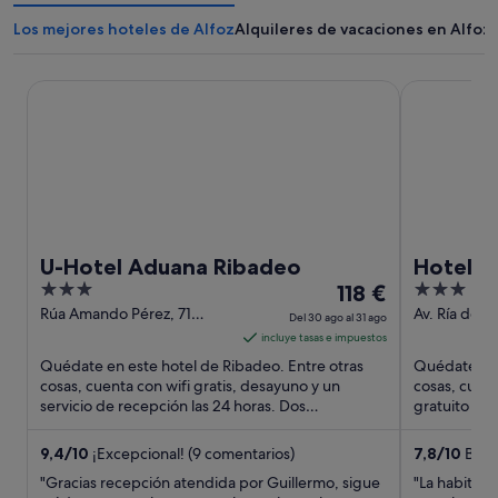
Los mejores hoteles de Alfoz
Alquileres de vacaciones en Alfoz
U-Hotel Aduana Ribadeo
Hotel Voar
U-Hotel Aduana Ribadeo
Hotel V
3
El
3
118 €
out
precio
out
Rúa Amando Pérez, 71
Av. Ría de R
Del 30 ago al 31 ago
Ribadeo
Ribadeo Lu
of
es
of
incluye tasas e impuestos
5
de
5
Quédate en este hotel de Ribadeo. Entre otras
Quédate en 
118 €
cosas, cuenta con wifi gratis, desayuno y un
cosas, cuent
servicio de recepción las 24 horas. Dos
por
gratuito y d
atracciones turísticas populares ...
populares q
noche
del
9,4
/
10
¡Excepcional! (9 comentarios)
7,8
/
10
Buen
30
"Gracias recepción atendida por Guillermo, sigue
"La habitaci