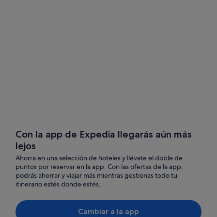
Independent hoteles en Mondoñedo
Hoteles cerca de Torre de Castro de Ouro o Fortaleza de
Pardo de Cela
O Valadouro hoteles
Hoteles cerca de Catedral de Mondoñedo
Casas rurales en Alfoz
Paradores hoteles en O Valadouro
Apartoteles en Mondoñedo
Apartamentos en O Valadouro
Con la app de Expedia llegarás aún más
Casas de campo en Lourenzá
lejos
Casas privadas de vacaciones en Alfoz
Ahorra en una selección de hoteles y llévate el doble de
puntos por reservar en la app. Con las ofertas de la app,
Pensiones en Mondoñedo
podrás ahorrar y viajar más mientras gestionas todo tu
Cabañas en Mondoñedo
itinerario estés donde estés.
Figueiras hoteles
Cambiar a la app
Mondoñedo hoteles