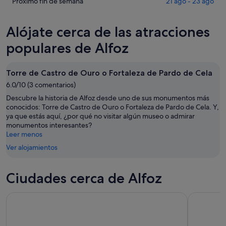
Alfoz
precios
Comprueba
Próximo fin de semana
21 ago - 23 ago
noche,
para
en
los
10
mañana
Alfoz
precios
Alójate cerca de las atracciones
ago
por
para
en
-
la
este
Alfoz
populares de Alfoz
11
noche,
fin
para
ago
11
de
el
Torre de Castro de Ouro o Fortaleza de Pardo de Cela
ago
semana,
próximo
-
6.0/10 (3 comentarios)
14
fin
12
ago
de
Descubre la historia de Alfoz desde uno de sus monumentos más
ago
-
semana,
conocidos: Torre de Castro de Ouro o Fortaleza de Pardo de Cela. Y,
ya que estás aquí, ¿por qué no visitar algún museo o admirar
16
21
monumentos interesantes?
ago
ago
Leer menos
-
Ver alojamientos
23
ago
Ciudades cerca de Alfoz