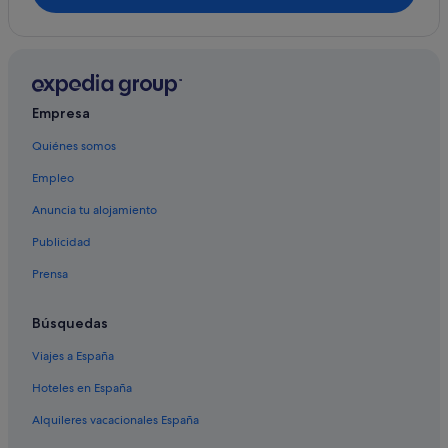
Chalets en O Valadouro
Apartoteles en O Valadouro
Paradores hoteles en Mondoñedo
Albergues en Mondoñedo
Empresa
Hoteles que aceptan mascotas en Mondoñedo
Quiénes somos
Casas rurales en Mondoñedo
Empleo
Hoteles cerca de Plaza de la Catedral
Anuncia tu alojamiento
Casas rurales en O Valadouro
Publicidad
Pensiones en Lourenzá
Prensa
Campings de caravanas en Lourenzá
Casas de campo en Mondoñedo
Búsquedas
B&B en Mondoñedo
Viajes a España
Hoteles en España
Alquileres vacacionales España