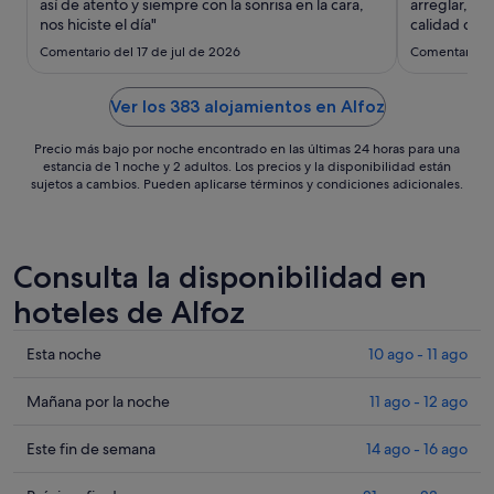
ago
así de atento y siempre con la sonrisa en la cara,
arreglar, lo
nos hiciste el día"
al
calidad que 
muy amable
31
Comentario del 17 de jul de 2026
Comentario d
ago
Ver los 383 alojamientos en Alfoz
Precio más bajo por noche encontrado en las últimas 24 horas para una
estancia de 1 noche y 2 adultos. Los precios y la disponibilidad están
sujetos a cambios. Pueden aplicarse términos y condiciones adicionales.
Consulta la disponibilidad en
hoteles de Alfoz
Comprueba
Esta noche
10 ago - 11 ago
los
precios
Comprueba
Mañana por la noche
11 ago - 12 ago
en
los
Alfoz
precios
Comprueba
Este fin de semana
14 ago - 16 ago
para
en
los
esta