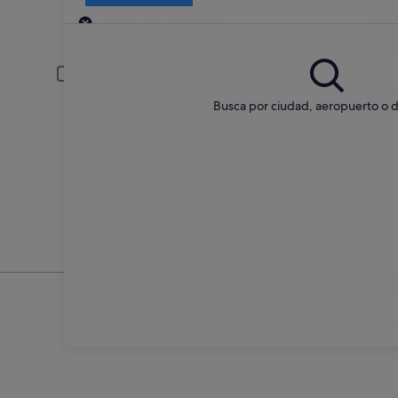
Recogida
Fecha de recogida
Fech
22 ago
23 a
Conductor menor de 30 años o mayor de 70
Es posible que los conductores jóvenes o los mayores deban pagar
Busca por ciudad, aeropuerto o d
Tengo un código de descuento
Buscar
No te preocupes si cambias de idea
Anulación sin penalización en una selección de
coches de alquiler
Encuentra ofertas de alquil
* Precios encontrados en las últimas 6 días. Haz cli