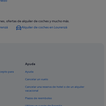
oñedo
ones, ofertas de alquiler de coches y mucho más.
urenzá
Alquiler de coches en Lourenzá
Ayuda
xcepto para
Ayuda
Cancelar un vuelo
Cancelar una reserva de hotel o de un alquiler
vacacional
Plazos de reembolso
Utilizar un cupón de Expedia