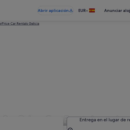
•
Abrir aplicación
EUR
Anunciar alo
rPrice Car Rentals Galicia
 SurPrice Car Rentals en L
Entrega en el lugar de 