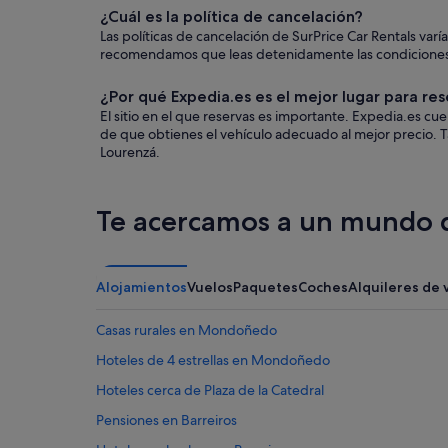
¿Cuál es la política de cancelación?
Las políticas de cancelación de SurPrice Car Rentals va
recomendamos que leas detenidamente las condiciones ant
¿Por qué Expedia.es es el mejor lugar para res
El sitio en el que reservas es importante. Expedia.es c
de que obtienes el vehículo adecuado al mejor precio. T
Lourenzá.
Te acercamos a un mundo d
Alojamientos
Vuelos
Paquetes
Coches
Alquileres de 
Casas rurales en Mondoñedo
Hoteles de 4 estrellas en Mondoñedo
Hoteles cerca de Plaza de la Catedral
Pensiones en Barreiros