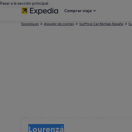
Pasar a la sección principal
Comprar viaje
Expedia.es
Alquiler de coches
SurPrice Car Rentals España
Su
Coches de alquiler con
Recogida
Recogida
Lourenzá