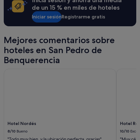
Inicia sesión y ahorra una media
para
una
de un 15 % en miles de hoteles
estancia
Iniciar sesión
Registrarme gratis
de
1 noche
y
2 adultos.
Mejores comentarios sobre
Los
precios
hoteles en San Pedro de
y
la
Benquerencia
disponibilidad
están
Hotel Nordés
Hotel Ros
sujetos
a
cambios.
Pueden
aplicarse
términos
y
condiciones
adicionales.
Hotel Nordés
Hotel Ro
8/10
Bueno
10/10
Excel
"Todo muy bien, y la ubicación perfecta, gracias"
"Muy cént