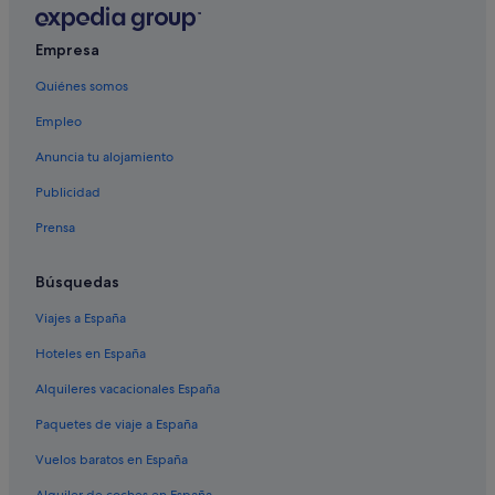
Barreiros hoteles
Chalets en Foz
Empresa
Apartoteles en Foz
Quiénes somos
Cabañas en San Pedro de Benquerencia
Empleo
Hoteles cerca de Playa de las Catedrales
Anuncia tu alojamiento
Condominios en Foz
Publicidad
B&B en Barreiros
Prensa
Apartamentos en Foz
Hoteles para familias en Barreiros
Búsquedas
Pensiones en Reinante
Viajes a España
Hoteles cerca de Playa de A Rapadoira
Hoteles en España
Hoteles para familias en Foz
Alquileres vacacionales España
Hoteles que aceptan mascotas en Barreiros
Paquetes de viaje a España
Campings de caravanas en Reinante
Vuelos baratos en España
Villas en Barreiros