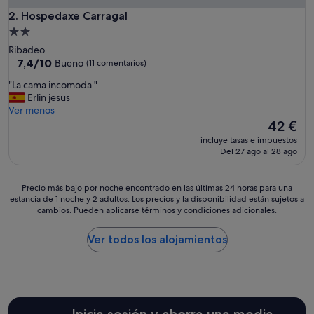
Hospedaxe Carragal
2. Hospedaxe Carragal
Alojamiento
de
Ribadeo
2.0 estrellas
7.4
7,4/10
Bueno
(11 comentarios)
sobre
"
"La cama incomoda "
10,
L
Erlin jesus
Bueno,
a
Ver menos
(11 comentarios)
c
El
42 €
a
precio
incluye tasas e impuestos
m
actual
Del 27 ago al 28 ago
a
es
i
de
n
42 €
Precio
Precio más bajo por noche encontrado en las últimas 24 horas para una
c
estancia de 1 noche y 2 adultos. Los precios y la disponibilidad están sujetos a
más
o
cambios. Pueden aplicarse términos y condiciones adicionales.
bajo
m
por
o
noche
Ver todos los alojamientos
d
encontrado
a
en
"
las
últimas
24 horas