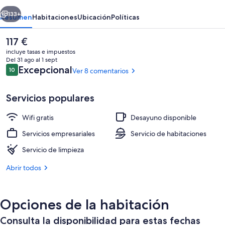
Porcillán
erior
Siguiente
133+
Resumen
Habitaciones
Ubicación
Políticas
El
117 €
precio
incluye tasas e impuestos
actual
Del 31 ago al 1 sept
es
Comentarios
Excepcional
10
Ver 8 comentarios
10 de 10
de
117 €
Servicios populares
Wifi gratis
Desayuno disponible
Habitación panorámica con 2 camas indi
Servicios empresariales
Servicio de habitaciones
Servicio de limpieza
Abrir todos
Opciones de la habitación
Consulta la disponibilidad para estas fechas