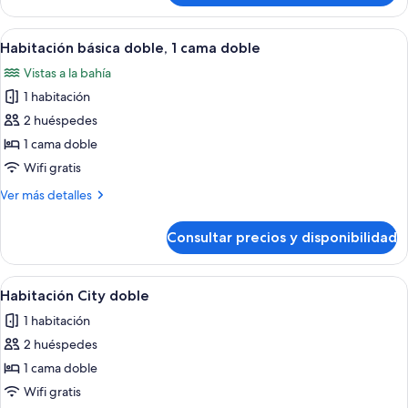
cama
individual
individual
básica,
Abrir
Un dormitorio con cama, escritorio, sil
16
1
Habitación básica doble, 1 cama doble
todas
cama
Vistas a la bahía
individual
las
1 habitación
fotos
de
2 huéspedes
Habitación
1 cama doble
básica
Wifi gratis
doble,
Más
Ver más detalles
1
detalles
cama
de
Consultar precios y disponibilidad
Habitación
doble
básica
doble,
Abrir
Habitación de hotel con cama, escritori
20
1
Habitación City doble
todas
cama
1 habitación
doble
las
2 huéspedes
fotos
de
1 cama doble
Habitación
Wifi gratis