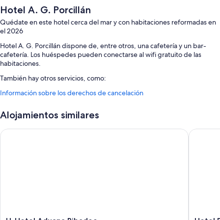
Hotel A. G. Porcillán
Quédate en este hotel cerca del mar y con habitaciones reformadas en
el 2026
Hotel A. G. Porcillán dispone de, entre otros, una cafetería y un bar-
cafetería. Los huéspedes pueden conectarse al wifi gratuito de las
habitaciones.
También hay otros servicios, como:
Información sobre los derechos de cancelación
Desayuno a la carta (de pago), un servicio de transporte desde y
hasta el aeropuerto (de pago) y una caja fuerte en recepción
Alojamientos similares
Asistencia turística y para la compra de entradas, espacios sin humos
y un ascensor
U-Hotel Aduana Ribadeo
Hotel Ro
Servicios de conserjería, libros y salas de reuniones
Características de la habitación
Todas las habitaciones cuentan con muebles diferentes y ofrecen
características que incluyen espacios para trabajar con ordenador
portátil, por no mencionar comodidades tales como wifi gratis y sillas de
oficina.
Además, otros servicios que hallarás en todas las habitaciones incluyen
U-
Hotel