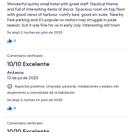
Wonderful quirky small hotel with great staff. Nautical theme
and full of interesting items of decor. Spacious room on top floor
with good views of harbour, comfy bed, good en-suite. Nearby
free parking and it’s popular so visitors may struggle in peak
season, but it was fine for us in early July. Interesting old town
but a word of warning to visitors - most restaurants seem to
Se alojó 2 noches en julio de 2025
close the kitchen around 8pm, so dine early!! We were caught
out twice in two days (there are some that don't close early btw,
0
and there are plenty of casual options). Don't miss Playa de las
Catedrales, fantastic beach a short distance away - hotel will
Comentario verificado
arrange entry
10/10 Excelente
Antonio
13 de jul de 2025
Aspectos positivos: Limpieza, personal, instalaciones y estado del
alojamiento y comodidad de la habitación
Se alojó 2 noches en julio de 2025
0
Comentario verificado
10/10 Excelente