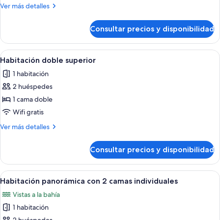
City
Más
Ver más detalles
doble
detalles
de
Consultar precios y disponibilidad
Habitación
City
doble
Abrir
Una habitación de hotel con cama, cort
19
Habitación doble superior
todas
1 habitación
las
2 huéspedes
fotos
de
1 cama doble
Habitación
Wifi gratis
doble
Más
Ver más detalles
superior
detalles
de
Consultar precios y disponibilidad
Habitación
doble
superior
Abrir
Una habitación de hotel con dos camas,
19
Habitación panorámica con 2 camas individuales
todas
Vistas a la bahía
las
1 habitación
fotos