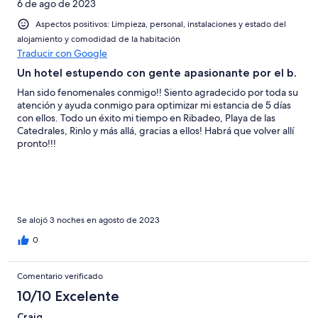
Normal
6 de ago de 2023
de
-
2
Aspectos positivos: Limpieza, personal, instalaciones y estado del
Mediocre
-
alojamiento y comodidad de la habitación
Horrible
Traducir con Google
Un hotel estupendo con gente apasionante por el b.
Han sido fenomenales conmigo!! Siento agradecido por toda su
atención y ayuda conmigo para optimizar mi estancia de 5 días
con ellos. Todo un éxito mi tiempo en Ribadeo, Playa de las
Catedrales, Rinlo y más allá, gracias a ellos! Habrá que volver allí
pronto!!!
Se alojó 3 noches en agosto de 2023
0
Comentario verificado
10/10 Excelente
Craig