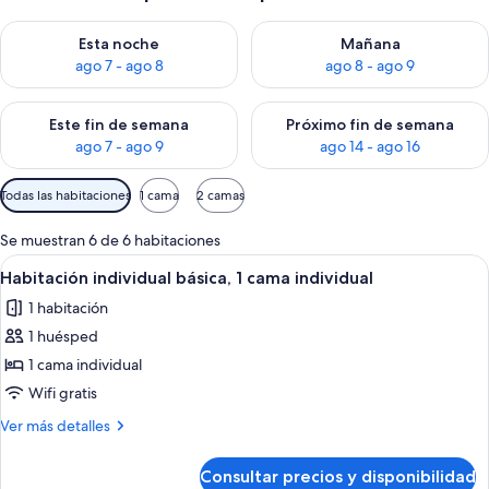
Consulta la disponibilidad para esta noche, ago 7 - ago 8
Consulta la disponibilidad pa
Esta noche
Mañana
ago 7 - ago 8
ago 8 - ago 9
Consulta la disponibilidad para este fin de semana, ago 7 - ag
Consulta la disponibilidad par
Este fin de semana
Próximo fin de semana
ago 7 - ago 9
ago 14 - ago 16
Filtros
Todas las habitaciones
1 cama
2 camas
disponibles
para
Se muestran 6 de 6 habitaciones
las
Abrir
Una habitación con cama, escritorio, si
10
Habitación individual básica, 1 cama individual
habitaciones
todas
1 habitación
las
1 huésped
fotos
de
1 cama individual
Habitación
Wifi gratis
individual
Más
Ver más detalles
básica,
detalles
1
de
Consultar precios y disponibilidad
Habitación