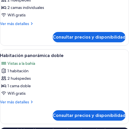
de
2 huéspedes
Habitación
2 camas individuales
panorámica
Wifi gratis
con
Más
Ver más detalles
2
detalles
camas
de
Consultar precios y disponibilidad
Habitación
individuales
panorámica
con
Abrir
Habitación de hotel con cama, escritorio
18
2
Habitación panorámica doble
todas
camas
Vistas a la bahía
individuales
las
1 habitación
fotos
de
2 huéspedes
Habitación
1 cama doble
panorámica
Wifi gratis
doble
Más
Ver más detalles
detalles
de
Consultar precios y disponibilidad
Habitación
panorámica
doble