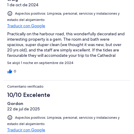
1 de oct de 2024
Aspectos positivos: Limpieza, personal, servicios y instalaciones y
estado del alojamiento
Traducir con Google
Practically on the harbour road, this wonderfully decorated and
interesting property is a gem. The room and bath were
spacious, super duper clean (we thought it was new, but over
20 yrs old), and the staff are simply excellent. If the tides are
favourable they will accomodate your trip to the Cathedral
Beach. Our BIGGEST REGRET about this property is that we
Se alojó 1 noche en septiembre de 2024
could only stay one night!
0
Comentario verificado
10/10 Excelente
Gordon
22 de jul de 2025
Aspectos positivos: Limpieza, personal, servicios y instalaciones y
estado del alojamiento
Traducir con Google