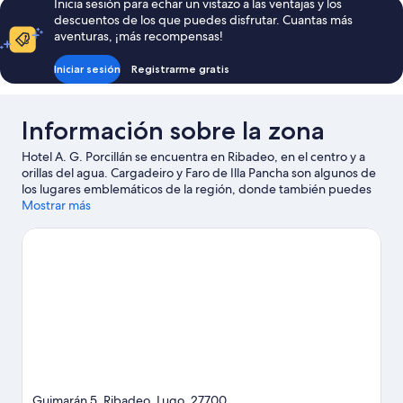
Inicia sesión para echar un vistazo a las ventajas y los
descuentos de los que puedes disfrutar. Cuantas más
aventuras, ¡más recompensas!
Iniciar sesión
Registrarme gratis
Información sobre la zona
Hotel A. G. Porcillán se encuentra en Ribadeo, en el centro y a
orillas del agua. Cargadeiro y Faro de Illa Pancha son algunos de
los lugares emblemáticos de la región, donde también puedes
acercarte a Monte Comado y Cuevas de Andina si buscas unas
Mostrar más
vacaciones activas. Tendrás la oportunidad de disfrutar del agua
realizando actividades como paseos en moto de agua o
submarinismo, pero también podrás vivir grandes aventuras
practicando el ecoturismo o las rutas a pie o en bicicleta en las
inmediaciones.
Ver guía de viaje de Ribadeo
Guimarán 5, Ribadeo, Lugo, 27700