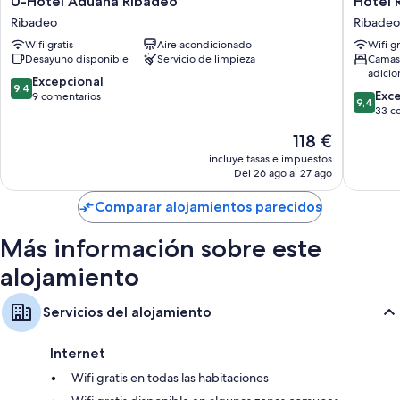
U-Hotel Aduana Ribadeo
Hotel 
los siguientes:
Hotel
Ros
Ribadeo
Ribadeo
Baños con artículos de higiene personal gratuitos y secadores de
Aduana
Mary
Wifi gratis
Aire acondicionado
Wifi gr
pelo
Ribadeo
Ribadeo
Desayuno disponible
Servicio de limpieza
Camas
Ribadeo
Televisiones LCD de 32 pulgadas con canales digitales
adicio
9.4
Excepcional
9,4
Armarios o roperos, calefacción y servicio de limpieza diario
9.4
Exc
sobre
9 comentarios
9,4
sobre
33 c
10,
10,
Excepcional,
El
118 €
Excepcio
9 comentarios
precio
33 come
incluye tasas e impuestos
actual
Del 26 ago al 27 ago
es
de
Comparar alojamientos parecidos
118 €
Más información sobre este
alojamiento
Servicios del alojamiento
Internet
Wifi gratis en todas las habitaciones