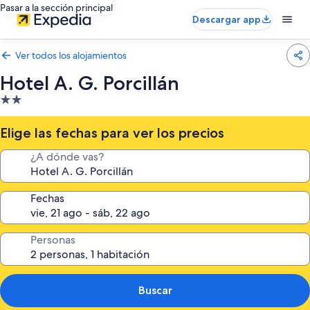
Pasar a la sección principal
Descargar app
Ver todos los alojamientos
Hotel A. G. Porcillán
Alojamiento
de
2.0 estrellas
Elige las fechas para ver los precios
¿A dónde vas?
Fechas
Personas
Buscar