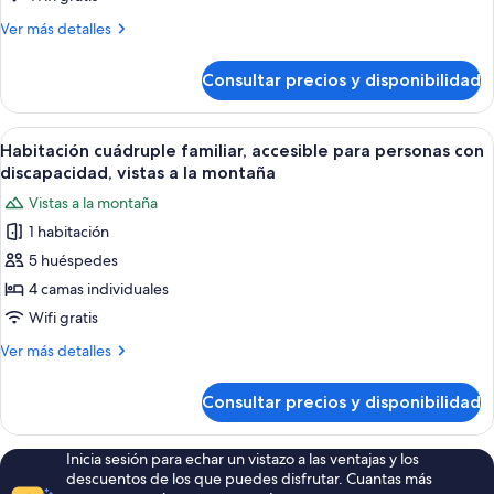
montaña
bañera
Más
Ver más detalles
de
detalles
hidromasaje,
de
Consultar precios y disponibilidad
Suite
vistas
Deluxe,
al
bañera
Abrir
Habitación cuádruple familiar, accesib
mar
9
de
Habitación cuádruple familiar, accesible para personas con
todas
hidromasaje,
discapacidad, vistas a la montaña
vistas
las
Vistas a la montaña
al
fotos
mar
1 habitación
de
5 huéspedes
Habitación
cuádruple
4 camas individuales
familiar,
Wifi gratis
accesible
Más
Ver más detalles
para
detalles
personas
de
Consultar precios y disponibilidad
Habitación
con
cuádruple
discapacidad,
familiar,
Inicia sesión para echar un vistazo a las ventajas y los
vistas
accesible
descuentos de los que puedes disfrutar. Cuantas más
para
a