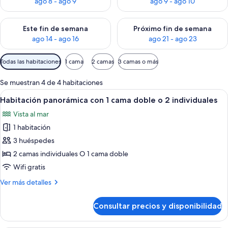
ago 8 - ago 9
ago 9 - ago 10
Consulta la disponibilidad para este fin de semana, ago 14 - a
Consulta la disponibilidad par
Este fin de semana
Próximo fin de semana
ago 14 - ago 16
ago 21 - ago 23
Filtros
Todas las habitaciones
1 cama
2 camas
3 camas o más
disponibles
para
Se muestran 4 de 4 habitaciones
las
Abrir
Habitación panorámica con 1 cama dobl
12
Habitación panorámica con 1 cama doble o 2 individuales
habitaciones
todas
Vista al mar
las
1 habitación
fotos
de
3 huéspedes
Habitación
2 camas individuales O 1 cama doble
panorámica
Wifi gratis
con
Más
Ver más detalles
1
detalles
cama
de
Consultar precios y disponibilidad
Habitación
doble
panorámica
o
con