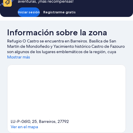
aventuras, ¡más recompensas!
personas
la
con
Iniciar sesión
Registrarme gratis
montaña
discapacidad,
vistas
a
Información sobre la zona
la
montaña
Refugio O Castro se encuentra en Barreiros. Basílica de San
Martín de Mondoñedo y Yacimiento histórico Castro de Fazouro
son algunos de los lugares emblemáticos de la región, cuya
belleza natural puedes admirar en Golfo de Vizcaya y Playa de
Mostrar más
Fontela-Balea.
Ver guía de viaje de Barreiros
Ver más B&B en Barreiros
LU-P-0610, 25, Barreiros, 27792
Ver en el mapa