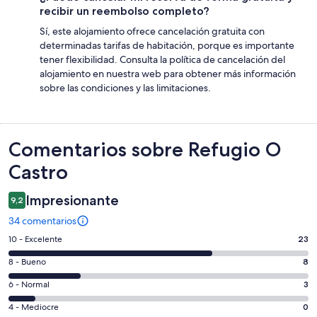
recibir un reembolso completo?
Sí, este alojamiento ofrece cancelación gratuita con
determinadas tarifas de habitación, porque es importante
tener flexibilidad. Consulta la política de cancelación del
alojamiento en nuestra web para obtener más información
sobre las condiciones y las limitaciones.
Comentarios
Comentarios sobre Refugio O
Castro
Impresionante
9,2
34 comentarios
23
10 - Excelente
23
comentarios
8
8 - Bueno
8
de
comentarios
un
3
6 - Normal
3
de
total
comentarios
un
0
4 - Mediocre
0
de
de