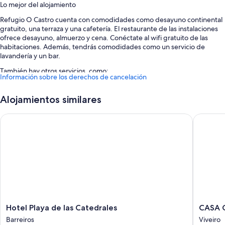
Lo mejor del alojamiento
Refugio O Castro cuenta con comodidades como desayuno continental
gratuito, una terraza y una cafetería. El restaurante de las instalaciones
ofrece desayuno, almuerzo y cena. Conéctate al wifi gratuito de las
habitaciones. Además, tendrás comodidades como un servicio de
lavandería y un bar.
También hay otros servicios, como:
Información sobre los derechos de cancelación
Aparcamiento gratis
Alojamientos similares
Un servicio de transporte desde y hasta el aeropuerto (de pago),
periódicos gratuitos en el vestíbulo y espacios sin humos
Hotel Playa de las Catedrales
CASA G
Un ascensor y asistencia turística y para la compra de entradas
Características de la habitación
Todas las habitaciones en Refugio O Castro disponen de características
que incluyen aire acondicionado, además de comodidades como wifi
gratis y habitaciones insonorizadas.
Además, otros de los servicios que encontrarás en todas las
habitaciones incluyen los siguientes:
Hotel
CASA
Hotel Playa de las Catedrales
CASA 
Edredones de plumas, camas supletorias (de pago) y cunas (de
Playa
GRAND
Barreiros
Viveiro
pago)
de
DA