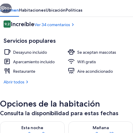
erior
Siguiente
50+
Resumen
Habitaciones
Ubicación
Políticas
Comentarios
Increíble
9,2
Ver 34 comentarios
9,2 de 10
Servicios populares
Desayuno incluido
Se aceptan mascotas
Aparcamiento incluido
Wifi gratis
Restaurante
Aire acondicionado
Suite Deluxe, bañera de hidromasaje, v
Abrir todos
Opciones de la habitación
Consulta la disponibilidad para estas fechas
Consulta la disponibilidad para esta noche, ago 8 - ago 9
Consulta la disponibilidad pa
Esta noche
Mañana