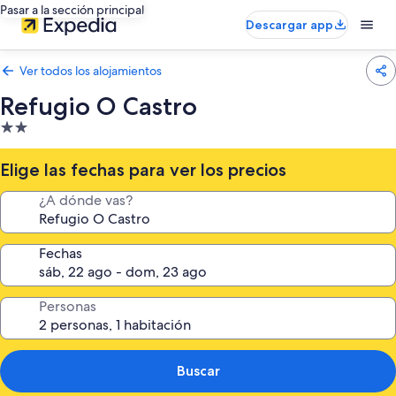
Pasar a la sección principal
Descargar app
Ver todos los alojamientos
Refugio O Castro
Alojamiento
de
2.0 estrellas
Elige las fechas para ver los precios
¿A dónde vas?
Fechas
Personas
Buscar