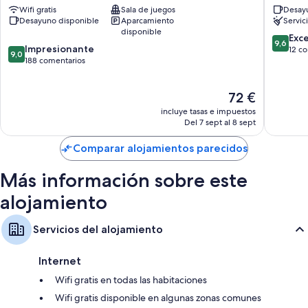
Wifi gratis
Sala de juegos
Desayu
las
TORRE
Duchas, artículos de higiene personal gratuitos y secadores de pelo
Desayuno disponible
Aparcamiento
Servic
Catedrales
Viveiro
disponible
Calefacción, servicio de limpieza diario y escritorios
Barreiros
9.6
Exc
9,6
9.0
Impresionante
sobre
12 c
9,0
sobre
188 comentarios
10,
10,
Excepcio
Impresionante,
12 come
El
72 €
188 comentarios
precio
incluye tasas e impuestos
actual
Del 7 sept al 8 sept
es
de
Comparar alojamientos parecidos
72 €
Más información sobre este
alojamiento
Servicios del alojamiento
Internet
Wifi gratis en todas las habitaciones
Wifi gratis disponible en algunas zonas comunes