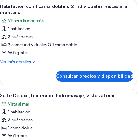
Abrir
Habitación con 1 cama doble o 2 indivi
2
11
1
Habitación con 1 cama doble o 2 individuales, vistas a la
todas
individuales
cama
montaña
doble
las
Vistas a la montaña
o
fotos
2
1 habitación
de
individuales
3 huéspedes
Habitación
con
2 camas individuales O 1 cama doble
1
Wifi gratis
cama
Más
Ver más detalles
doble
detalles
o
de
Consultar precios y disponibilidad
Habitación
2
con
individuales,
1
Abrir
Balcón
vistas
18
cama
Suite Deluxe, bañera de hidromasaje, vistas al mar
todas
doble
a
Vista al mar
o
las
la
2
1 habitación
fotos
montaña
individuales,
de
3 huéspedes
vistas
Suite
a
1 cama doble
la
Deluxe,
Wifi gratis