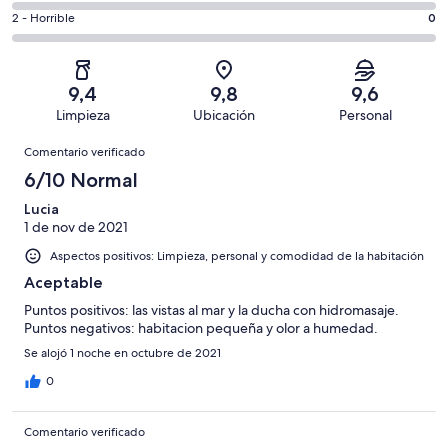
total
comentarios
34
un
0
2 - Horrible
0
de
de
con
total
comentarios
34
un
una
de
de
con
total
puntuación
34
un
una
de
9,4
9,8
9,6
de
con
total
puntuación
34
Limpieza
Ubicación
Personal
10
una
de
de
con
Comentarios
-
puntuación
34
8
Comentario verificado
una
Excelente
de
con
-
puntuación
6/10 Normal
6
una
Bueno
de
-
puntuación
Lucia
4
Normal
1 de nov de 2021
de
-
2
Aspectos positivos: Limpieza, personal y comodidad de la habitación
Mediocre
-
Aceptable
Horrible
Puntos positivos: las vistas al mar y la ducha con hidromasaje.
Puntos negativos: habitacion pequeña y olor a humedad.
Se alojó 1 noche en octubre de 2021
0
Comentario verificado