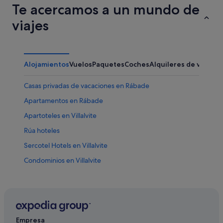
Te acercamos a un mundo de
viajes
Alojamientos
Vuelos
Paquetes
Coches
Alquileres de vacaci
Casas privadas de vacaciones en Rábade
Apartamentos en Rábade
Apartoteles en Villalvite
Rúa hoteles
Sercotel Hotels en Villalvite
Condominios en Villalvite
Casas de huéspedes en Outeiro de Rei
Apartamentos en Villalvite
Casas de campo en Begonte
Hoteles con piscina en Outeiro de Rei
Empresa