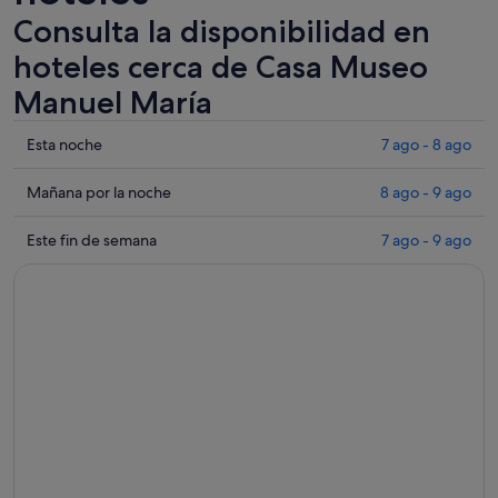
Consulta la disponibilidad en
hoteles cerca de Casa Museo
Manuel María
Comprueba
Esta noche
7 ago - 8 ago
los
precios
Comprueba
Mañana por la noche
8 ago - 9 ago
cerca
los
de
precios
Comprueba
Este fin de semana
7 ago - 9 ago
Casa
cerca
los
Museo
de
precios
Manuel
Casa
cerca
María
Museo
de
para
Manuel
Casa
esta
María
Museo
noche,
para
Manuel
7
mañana
María
ago
por
para
-
la
este
8
noche,
fin