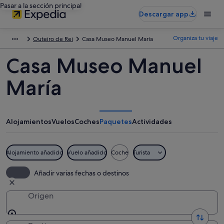
Pasar a la sección principal
Descargar app
Organiza tu viaje
Outeiro de Rei
Casa Museo Manuel María
Casa Museo Manuel
María
Alojamientos
Vuelos
Coches
Paquetes
Actividades
Alojamiento añadido
Vuelo añadido
Coche
Turista
Añadir varias fechas o destinos
Origen