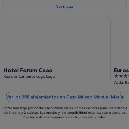
ago
8
de
Ver mapa
ago
semana,
-
7
Hotel Forum Ceao
Eurostar
9
ago
ago
-
9
ago
Hotel Forum Ceao
Euros
4
Rúa dos Canteiros Lugo Lugo
out
Avda. R
of
5
Ver los 358 alojamientos en Casa Museo Manuel María
Precio más bajo por noche encontrado en las últimas 24 horas para una estancia
de 1 noche y 2 adultos. Los precios y la disponibilidad están sujetos a cambios.
Pueden aplicarse términos y condiciones adicionales.