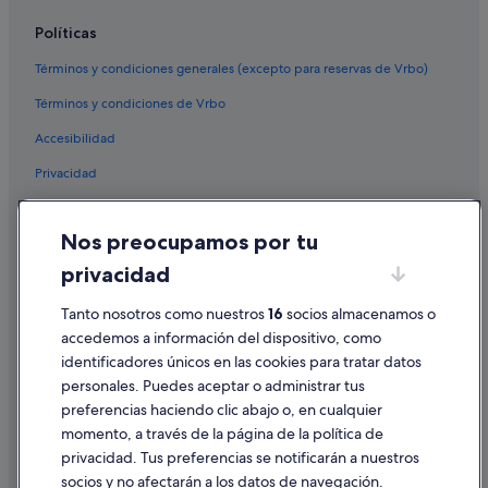
Casas de campo en Outeiro de Rei
Políticas
Lugo hoteles
Términos y condiciones generales (excepto para reservas de Vrbo)
Sercotel Hotels en Begonte
Términos y condiciones de Vrbo
Casas privadas de vacaciones en Rúa
Accesibilidad
B&B en Villalvite
Privacidad
Hoteles con bar en Rábade
Cookies
B&B en Outeiro de Rei
Nos preocupamos por tu
Condiciones de uso
Apartamentos en Rúa
privacidad
Información legal/contacto
Albergues en Provincia de Lugo
Pautas sobre el contenido y cómo denunciar contenido
Tanto nosotros como nuestros
16
socios almacenamos o
Begonte hoteles
accedemos a información del dispositivo, como
Pensiones en Estación de Rábade
identificadores únicos en las cookies para tratar datos
Ayuda
personales. Puedes aceptar o administrar tus
Residences en Villalvite
Ayuda
preferencias haciendo clic abajo o, en cualquier
Casas de campo en Rábade
momento, a través de la página de la política de
Cancelar un vuelo
Outeiro de Rei hoteles
privacidad. Tus preferencias se notificarán a nuestros
Cancelar una reserva de hotel o de un alquiler vacacional
socios y no afectarán a los datos de navegación.
Albergues en Begonte