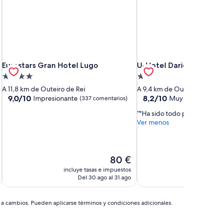
Eurostars Gran Hotel Lugo
U-Hotel Dario Lugo
Eurostars Gran Hotel Lugo
U-Hotel Dario Lugo
Alojamiento
Alojamiento
de
de
A 11,8 km de Outeiro de Rei
A 9,4 km de Outeiro de Rei
4.0 estrellas
2.0 estrellas
9.0
8.2
9,0/10
8,2/10
Impresionante
Muy bueno
(337 comentarios)
(56 
sobre
sobre
"Ha sido todo perfecto. "
10,
10,
e
Ver menos
Impresionante,
Muy
(337 comentarios)
bueno,
(56 comentarios)
El
80 €
precio
incluye tasas e impuestos
incluye
actual
Del 30 ago al 31 ago
D
es
de
80 €
s a cambios. Pueden aplicarse términos y condiciones adicionales.