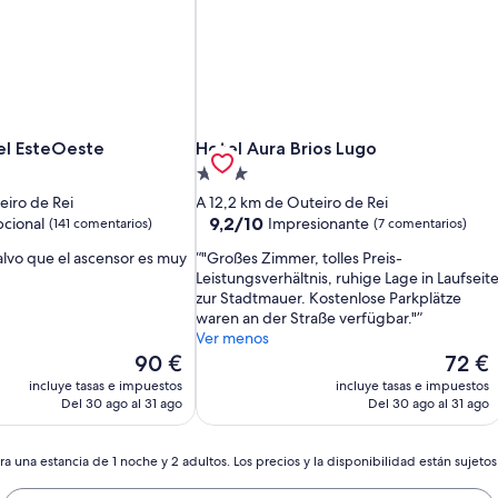
l EsteOeste
Hotel Aura Brios Lugo
el EsteOeste
Hotel Aura Brios Lugo
Alojamiento
de
eiro de Rei
A 12,2 km de Outeiro de Rei
3.0 estrellas
9.2
9,2/10
cional
Impresionante
(141 comentarios)
(7 comentarios)
sobre
alvo que el ascensor es muy
"Großes Zimmer, tolles Preis-
10,
Leistungsverhältnis, ruhige Lage in Laufseit
Impresionante,
zur Stadtmauer. Kostenlose Parkplätze
os)
(7 comentarios)
waren an der Straße verfügbar."
Ver menos
El
El
90 €
72 €
precio
precio
incluye tasas e impuestos
incluye tasas e impuestos
actual
actual
Del 30 ago al 31 ago
Del 30 ago al 31 ago
es
es
de
de
90 €
72 €
a una estancia de 1 noche y 2 adultos. Los precios y la disponibilidad están sujeto