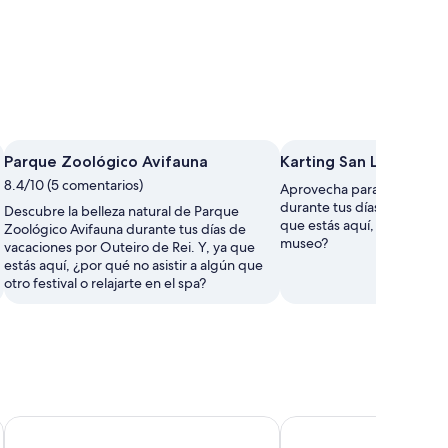
Parque Zoológico Avifauna
Karting San Lorenzo
8.4/10 (5 comentarios)
Aprovecha para visitar Kar
durante tus días por Outeir
Descubre la belleza natural de Parque
que estás aquí, ¿por qué no
Zoológico Avifauna durante tus días de
museo?
vacaciones por Outeiro de Rei. Y, ya que
estás aquí, ¿por qué no asistir a algún que
otro festival o relajarte en el spa?
Eurostars Gran Hotel Lugo
U-Hotel Dario Lugo