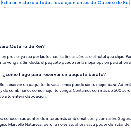
Echa un vistazo a todos los alojamientos de Outeiro de Rei
para Outeiro de Rei?
precio, ya sea por las fechas, las líneas aéreas o el hotel que elijas. Pa
or te vengan. Sin duda, el paquete puede ser la mejor opción para ahorrar
i, ¿cómo hago para reservar un paquete barato?
de Rei, reservar un paquete de vacaciones puede ser tu mejor baza. Ademá
ás y de combinarlos como mejor te venga. Contamos con más de 500 aerolí
o a tu entera disposición.
?
a conocer sus puntos de interés más emblemáticos, y con razón. Segur
co Marcelle Natureza, pero, si no es así, ahora vas a poder disfrutar de 