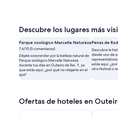
Descubre los lugares más vis
Parque zoológico Marcelle Natureza
Penas de Ro
7.6/10 (5 comentarios)
Descubre la hist
desde uno de s
Déjate sorprender por la belleza natural de
representativos
Parque zoológico Marcelle Natureza
estás aquí, ¿por
durante tus días en Outeiro de Rei. Y, ya
otro festival o r
que estás aquí, ¿por qué no relajarte en el
spa?
Ofertas de hoteles en Outeir
Hotel Forum Ceao
Hotel Sercote