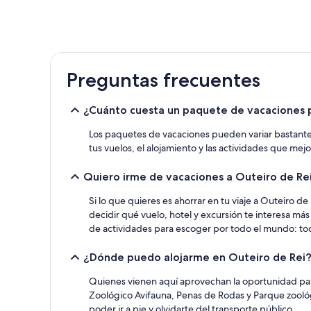
bajo
por
noche
encontrado
en
las
Preguntas frecuentes
últimas
24 horas
para
¿Cuánto cuesta un paquete de vacaciones 
una
estancia
Los paquetes de vacaciones pueden variar bastante en 
de
tus vuelos, el alojamiento y las actividades que mej
1 noche
y
Quiero irme de vacaciones a Outeiro de Re
2 adultos.
Los
Si lo que quieres es ahorrar en tu viaje a Outeiro 
precios
y
decidir qué vuelo, hotel y excursión te interesa m
la
de actividades para escoger por todo el mundo: tod
disponibilidad
están
¿Dónde puedo alojarme en Outeiro de Rei
sujetos
a
Quienes vienen aquí aprovechan la oportunidad par
cambios.
Zoológico Avifauna, Penas de Rodas y Parque zoológi
Pueden
poder ir a pie y olvidarte del transporte público.