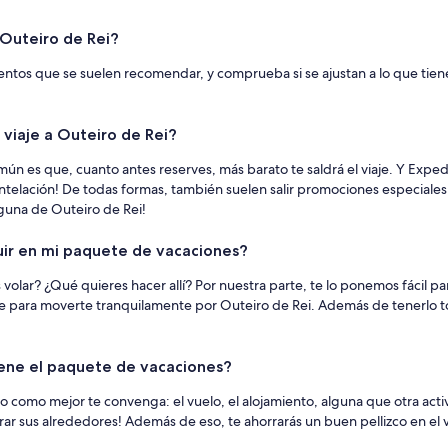
 Outeiro de Rei?
ientos que se suelen recomendar, y comprueba si se ajustan a lo que tien
 viaje a Outeiro de Rei?
ún es que, cuanto antes reserves, más barato te saldrá el viaje. Y Exped
ntelación! De todas formas, también suelen salir promociones especiale
lguna de Outeiro de Rei!
luir en mi paquete de vacaciones?
 volar? ¿Qué quieres hacer allí? Por nuestra parte, te lo ponemos fácil p
che para moverte tranquilamente por Outeiro de Rei. Además de tenerlo t
tiene el paquete de vacaciones?
como mejor te convenga: el vuelo, el alojamiento, alguna que otra activi
ar sus alrededores! Además de eso, te ahorrarás un buen pellizco en el v