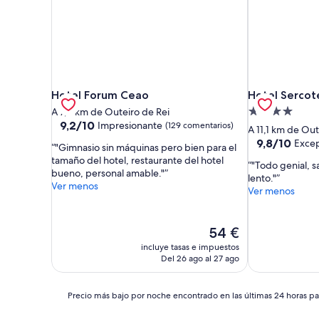
Hotel Forum Ceao
Hotel Sercote
Hotel Forum Ceao
Hotel Sercot
Alojamiento
A 7,2 km de Outeiro de Rei
9.2
9,2/10
Impresionante
(129 comentarios)
de
A 11,1 km de Out
sobre
4.0 estrellas
9.8
9,8/10
Excep
"Gimnasio sin máquinas pero bien para el
10,
sobre
tamaño del hotel, restaurante del hotel
Impresionante,
"Todo genial, s
10,
bueno, personal amable."
(129 comentarios)
lento."
Excepcional,
Ver menos
Ver menos
(141 comentari
El
54 €
precio
incluye tasas e impuestos
actual
Del 26 ago al 27 ago
es
de
54 €
Precio
Precio más bajo por noche encontrado en las últimas 24 horas par
más