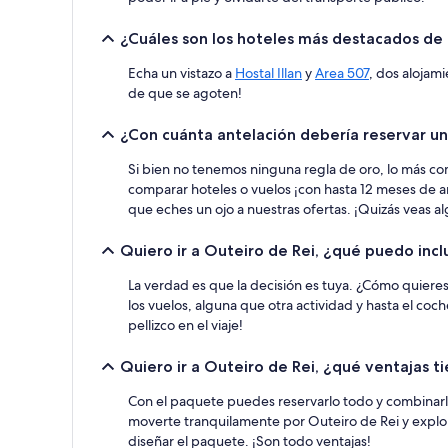
aplicarse
términos
¿Cuáles son los hoteles más destacados de
y
condiciones
Echa un vistazo a
Hostal Illan
y
Area 507
, dos alojam
adicionales.
de que se agoten!
¿Con cuánta antelación debería reservar un
Si bien no tenemos ninguna regla de oro, lo más com
comparar hoteles o vuelos ¡con hasta 12 meses de a
que eches un ojo a nuestras ofertas. ¡Quizás veas a
Quiero ir a Outeiro de Rei, ¿qué puedo inc
La verdad es que la decisión es tuya. ¿Cómo quieres
los vuelos, alguna que otra actividad y hasta el co
pellizco en el viaje!
Quiero ir a Outeiro de Rei, ¿qué ventajas 
Con el paquete puedes reservarlo todo y combinarlo 
moverte tranquilamente por Outeiro de Rei y explor
diseñar el paquete. ¡Son todo ventajas!