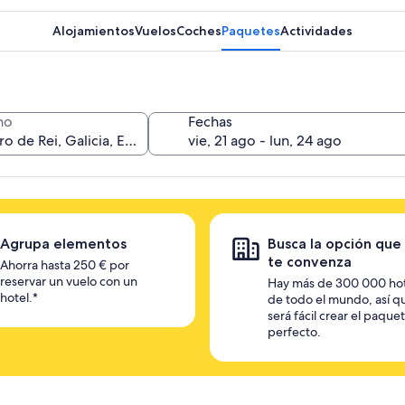
Alojamientos
Vuelos
Coches
Paquetes
Actividades
no
Fechas
Agrupa elementos
Busca la opción que
te convenza
Ahorra hasta 250 € por
reservar un vuelo con un
Hay más de 300 000 ho
hotel.*
de todo el mundo, así q
será fácil crear el paque
perfecto.