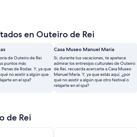
itados en Outeiro de Rei
das
Casa Museo Manuel María
oria de Outeiro de Rei
Si, durante tus vacaciones, te apetece
us puntos más
admirar los entresijos culturales de Outeiro
: Penas de Rodas. Y, ya que
de Rei, recuerda acercarte a Casa Museo
 qué no asistir a algún que
Manuel María. Y, ya que estás aquí, ¿por
elajarte en el spa?
qué no asistir a algún que otro festival o
relajarte en el spa?
o de Rei
l EsteOeste
Hotel Aura Brios Lugo