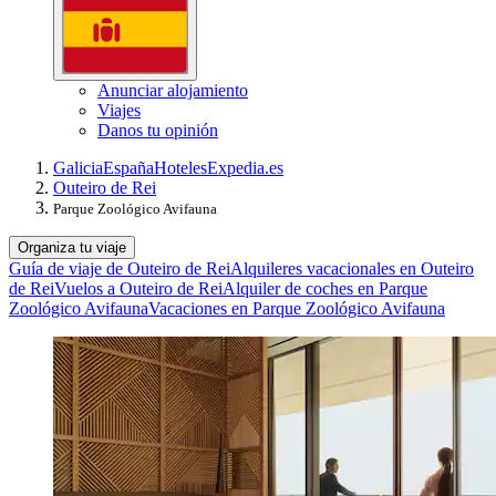
Anunciar alojamiento
Viajes
Danos tu opinión
Galicia
España
Hoteles
Expedia.es
Outeiro de Rei
Parque Zoológico Avifauna
Organiza tu viaje
Guía de viaje de Outeiro de Rei
Alquileres vacacionales en Outeiro
de Rei
Vuelos a Outeiro de Rei
Alquiler de coches en Parque
Zoológico Avifauna
Vacaciones en Parque Zoológico Avifauna