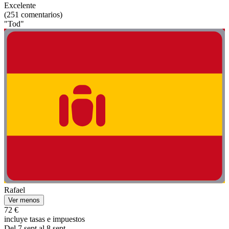
Excelente
(251 comentarios)
"Tod"
Rafael
Ver menos
72 €
incluye tasas e impuestos
Del 7 sept al 8 sept