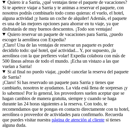
Quiero ir a Sarria, ¿qué ventajas tiene el paquete de vacaciones?
Si te apetece viajar a Sarria y te animas a reservar el paquete, con
nosotros podrás combinarlo todo como quieras: el vuelo, el hotel,
alguna actividad ¡y hasta un coche de alquiler! Además, el paquete
es una de las mejores opciones para ahorrar en tu viaje, ya que
disfrutarás de muy buenos descuentos. ¡Todo son ventajas!
Quiero reservar un paquete de vacaciones para Sarria, ¿puedo
escoger la aerolínea con Expedia?
¡Claro! Una de las ventajas de reservar un paquete es poder
decidirlo todo: qué hotel, qué actividad... Y, por supuesto, ¡la
aerolínea con la que prefieres volar! Expedia colabora con más de
500 líneas aéreas de todo el mundo. ¡Echa un vistazo a las que
vuelan a Sarria!
Si al final no puedo viajar, ¿podré cancelar la reserva del paquete
de Sarria?
¡Claro! Si has reservado un paquete para Sarria y tienes que
cambiarlo, nosotros te ayudamos. La vida está llena de sorpresas ¡y
lo sabemos! Por lo general, los proveedores suelen aceptar que se
hagan cambios de manera gratuita, siempre y cuando se haga
durante las 24 horas siguientes a la reserva. Con todo, te
recomendamos que te pongas en contacto directamente con tu hotel,
aerolínea o proveedor de actividades para confirmarlo. Recuerda
que puedes visitar nuestra
página de atención al cliente
si tienes
alguna duda.