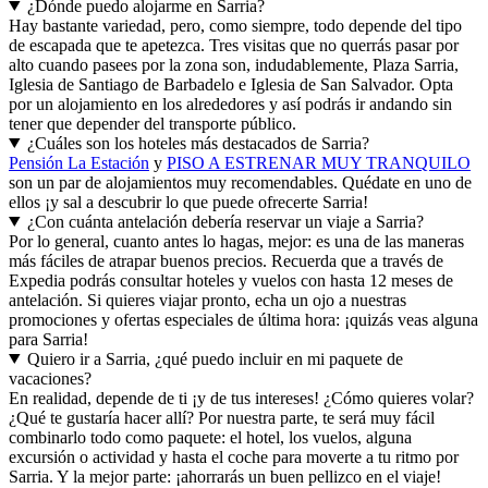
¿Dónde puedo alojarme en Sarria?
Hay bastante variedad, pero, como siempre, todo depende del tipo
de escapada que te apetezca. Tres visitas que no querrás pasar por
alto cuando pasees por la zona son, indudablemente, Plaza Sarria,
Iglesia de Santiago de Barbadelo e Iglesia de San Salvador. Opta
por un alojamiento en los alrededores y así podrás ir andando sin
tener que depender del transporte público.
¿Cuáles son los hoteles más destacados de Sarria?
Pensión La Estación
y
PISO A ESTRENAR MUY TRANQUILO
son un par de alojamientos muy recomendables. Quédate en uno de
ellos ¡y sal a descubrir lo que puede ofrecerte Sarria!
¿Con cuánta antelación debería reservar un viaje a Sarria?
Por lo general, cuanto antes lo hagas, mejor: es una de las maneras
más fáciles de atrapar buenos precios. Recuerda que a través de
Expedia podrás consultar hoteles y vuelos con hasta 12 meses de
antelación. Si quieres viajar pronto, echa un ojo a nuestras
promociones y ofertas especiales de última hora: ¡quizás veas alguna
para Sarria!
Quiero ir a Sarria, ¿qué puedo incluir en mi paquete de
vacaciones?
En realidad, depende de ti ¡y de tus intereses! ¿Cómo quieres volar?
¿Qué te gustaría hacer allí? Por nuestra parte, te será muy fácil
combinarlo todo como paquete: el hotel, los vuelos, alguna
excursión o actividad y hasta el coche para moverte a tu ritmo por
Sarria. Y la mejor parte: ¡ahorrarás un buen pellizco en el viaje!