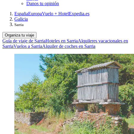
Danos tu opinión
España
Europa
Vuelo + Hotel
Expedia.es
Galicia
Sarria
Organiza tu viaje
Guía de viaje de Sarria
Hoteles en Sarria
Alquileres vacacionales en
Sarria
Vuelos a Sarria
Alquiler de coches en Sarria