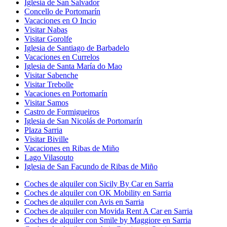
Iglesia de San Salvador
Concello de Portomarín
Vacaciones en O Incio
Visitar Nabas
Visitar Gorolfe
Iglesia de Santiago de Barbadelo
Vacaciones en Currelos
Iglesia de Santa María do Mao
Visitar Sabenche
Visitar Trebolle
Vacaciones en Portomarín
Visitar Samos
Castro de Formigueiros
Iglesia de San Nicolás de Portomarín
Plaza Sarria
Visitar Biville
Vacaciones en Ribas de Miño
Lago Vilasouto
Iglesia de San Facundo de Ribas de Miño
Coches de alquiler con Sicily By Car en Sarria
Coches de alquiler con OK Mobility en Sarria
Coches de alquiler con Avis en Sarria
Coches de alquiler con Movida Rent A Car en Sarria
Coches de alquiler con Smile by Maggiore en Sarria