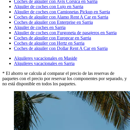
Coches de alquiler con Avis Corsica en Sarria
Alquiler de coches con Lujo en Sarria
Alquiler de coches con Camionetas Pickup en Sarria
Coches de alquiler con Alamo Rent A Car en Sarria
Coches de alquiler con Enterprise en Sarria
Alquiler de coches en Sarria
Alquiler de coches con Furgoneta de pasajeros en Sarria
Coches de alquiler con Europcar en Sarria
Coches de alquiler con Hertz en Sarria
Coches de alquiler con Dollar Rent A Car en Sarria
Alquileres vacacionales en Maside
Alquileres vacacionales en Sarria
* El ahorro se calcula al comparar el precio de las reservas de
paquetes con el precio por reservar los componentes por separado, y
no está disponible en todos los paquetes.