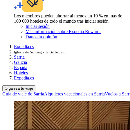
Los miembros pueden ahorrar al menos un 10 % en más de
100 000 hoteles de todo el mundo tras iniciar sesión.
Iniciar sesión
Más información sobre Expedia Rewards
Danos tu opinión
Expedia.es
Iglesia de Santiago de Barbadelo
Sarria
Galicia
España
Hoteles
Expedia.es
Organiza tu viaje
Guía de viaje de Sarria
Alquileres vacacionales en Sarria
Vuelos a Sarr