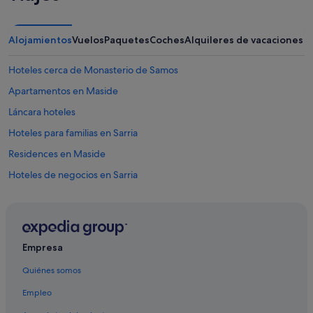
Alojamientos
Vuelos
Paquetes
Coches
Alquileres de vacaciones
Hoteles cerca de Monasterio de Samos
Apartamentos en Maside
Láncara hoteles
Hoteles para familias en Sarria
Residences en Maside
Hoteles de negocios en Sarria
Sabenche hoteles
Hoteles con conserje en Sarria
Hoteles con gimnasio en Sarria
Empresa
Albergues en Samos
Quiénes somos
Samos hoteles
Empleo
Pensiones en Sarria