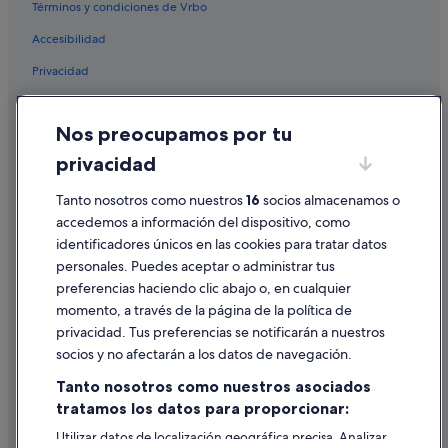
Términos y condiciones de Vrbo
Hoteles cerca de Club de golf El Pilar - Sarria
Accesibilidad
Hoteles cerca de Iglesia de Santiago de Barbadelo
Privacidad
Casas de campo en Samos
Hoteles con restaurante en Samos
Cookies
Nos preocupamos por tu
Hoteles de 4 estrellas en Sarria
Condiciones de uso
privacidad
Casas privadas de vacaciones en Nabas
Información legal/contacto
Campings de caravanas en Samos
Tanto nosotros como nuestros
16
socios almacenamos o
Pautas sobre el contenido y cómo denunciar contenido
accedemos a información del dispositivo, como
B&B en Sarria
identificadores únicos en las cookies para tratar datos
Ayuda
Villas en Sarria
personales. Puedes aceptar o administrar tus
Ayuda
Hoteles que aceptan mascotas en Sarria
preferencias haciendo clic abajo o, en cualquier
momento, a través de la página de la política de
Hoteles cápsula en Sarria
Cancelar un vuelo
privacidad. Tus preferencias se notificarán a nuestros
Hoteles con bar en Samos
Cancelar una reserva de hotel o de un alquiler vacacional
socios y no afectarán a los datos de navegación.
Hoteles cerca de Estación de tren de Sarria
Plazos de reembolso
Tanto nosotros como nuestros asociados
Sarria hoteles
tratamos los datos para proporcionar:
Utilizar un cupón de Expedia
Casas rurales en Sarria
Utilizar datos de localización geográfica precisa. Analizar
Documentos para viajes internacionales