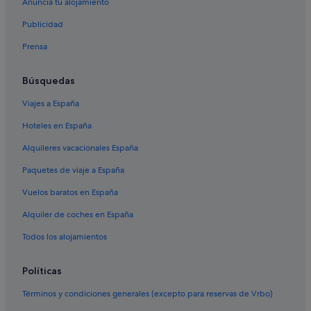
Anuncia tu alojamiento
Hoteles cerca de Plaza Sarria
Publicidad
Chalets en Sarria
Prensa
Condominios en Sarria
Hoteles con spa en Sarria
Búsquedas
Hoteles con piscina en Sarria
Viajes a España
Hoteles de 5 estrellas en Sabenche
Hoteles en España
Casas de campo en Sarria
Alquileres vacacionales España
Albergues en Biville
Paquetes de viaje a España
Nabas hoteles
Vuelos baratos en España
Casas privadas de vacaciones en Sarria
Alquiler de coches en España
Albergues en Sabenche
Pensiones en Samos
Todos los alojamientos
Villas en Samos
Políticas
Apartoteles en Sarria
Términos y condiciones generales (excepto para reservas de Vrbo)
Hoteles con bar en Sarria