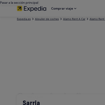
Pasar a la sección principal
Comprar viaje
Expedia.es
Alquiler de coches
Alamo Rent A Car
Alamo Rent 
Coches de alquiler con
Recogida
Recogida
Sarria