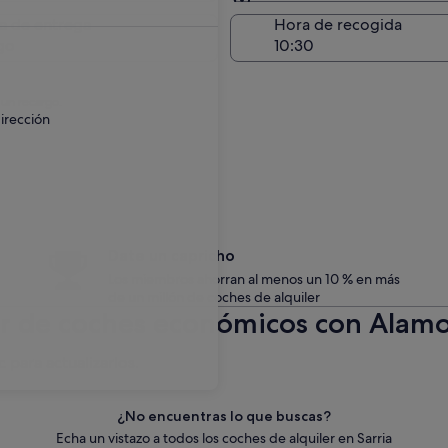
Entrega en el lugar de 
a de entrega
Hora de recogida
go
 un recargo.
irección
Date un capricho
Los miembros ahorran al menos un 10 % en más
de un millón de coches de alquiler
er de coches económicos con Alamo
c para actualizarlos.
¿No encuentras lo que buscas?
Echa un vistazo a todos los coches de alquiler en Sarria