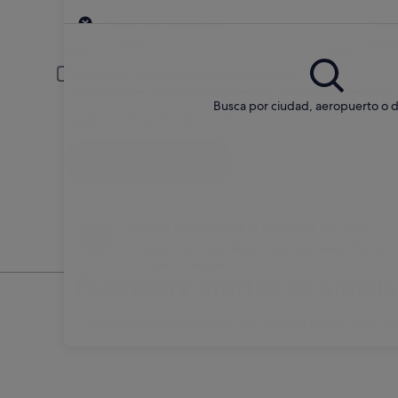
Recogida
Fecha de recogida
Fech
21 ago
22 a
Conductor menor de 30 años o mayor de 70
Es posible que los conductores jóvenes o los mayores deban pagar
Busca por ciudad, aeropuerto o d
Tengo un código de descuento
Buscar
No te preocupes si cambias de idea
Anulación sin penalización en una selección de
coches de alquiler
Encuentra ofertas de alquil
* Precios encontrados en las últimas 6 días. Haz cli