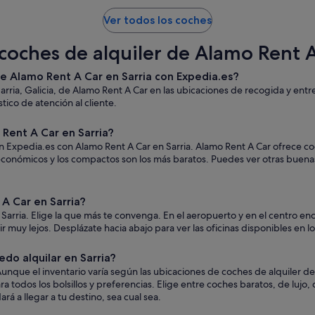
Ver todos los coches
coches de alquiler de Alamo Rent A
de Alamo Rent A Car en Sarria con Expedia.es?
arria, Galicia, de Alamo Rent A Car en las ubicaciones de recogida y ent
tico de atención al cliente.
Rent A Car en Sarria?
en Expedia.es con Alamo Rent A Car en Sarria. Alamo Rent A Car ofrece co
s económicos y los compactos son los más baratos. Puedes ver otras buen
A Car en Sarria?
Sarria. Elige la que más te convenga. En el aeropuerto y en el centro en
a ir muy lejos. Desplázate hacia abajo para ver las oficinas disponibles en 
do alquilar en Sarria?
nque el inventario varía según las ubicaciones de coches de alquiler de
a todos los bolsillos y preferencias. Elige entre coches baratos, de luj
á a llegar a tu destino, sea cual sea.