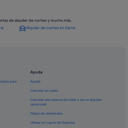
ofertas de alquiler de coches y mucho más.
ia
Alquiler de coches en Sarria
abas
Ayuda
rria
arria
xcepto para
Ayuda
arria
Cancelar un vuelo
Cancelar una reserva de hotel o de un alquiler
vacacional
arria
Plazos de reembolso
Utilizar un cupón de Expedia
aside