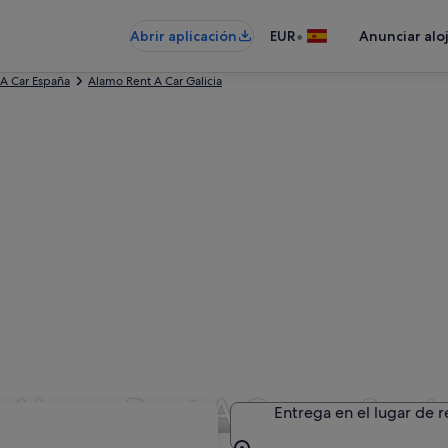
•
Abrir aplicación
EUR
Anunciar alo
A Car España
Alamo Rent A Car Galicia
 Alamo Rent A Car en Sarri
Entrega en el lugar de 