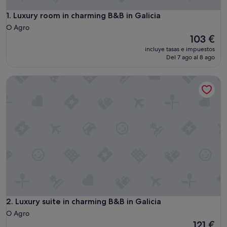
Luxury room in charming B&B in Galicia
1. Luxury room in charming B&B in Galicia
O Agro
El
103 €
precio
incluye tasas e impuestos
actual
Del 7 ago al 8 ago
es
de
Luxury suite in charming B&B in Galicia
103 €
Luxury suite in charming B&B in Galicia
2. Luxury suite in charming B&B in Galicia
O Agro
El
121 €