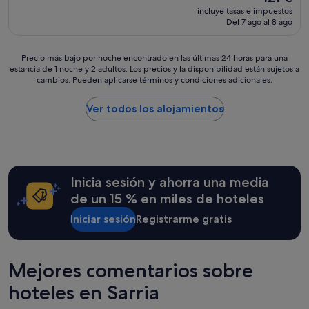
precio
incluye tasas e impuestos
actual
Del 7 ago al 8 ago
es
de
121 €
Precio
Precio más bajo por noche encontrado en las últimas 24 horas para una
estancia de 1 noche y 2 adultos. Los precios y la disponibilidad están sujetos a
más
cambios. Pueden aplicarse términos y condiciones adicionales.
bajo
por
noche
Ver todos los alojamientos
encontrado
en
las
últimas
24 horas
Inicia sesión y ahorra una media
para
una
de un 15 % en miles de hoteles
estancia
Iniciar sesión
Registrarme gratis
de
1 noche
y
2 adultos.
Mejores comentarios sobre
Los
precios
hoteles en Sarria
y
la