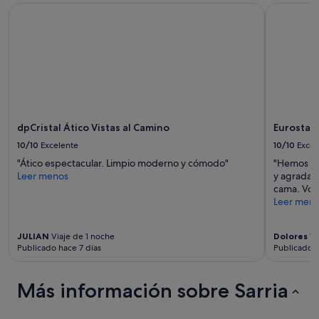
dpCristal Ático Vistas al Camino
Eurostars
disponibilidad
están
sujetos
a
cambios.
Pueden
aplicarse
términos
y
condiciones
dpCristal Ático Vistas al Camino
Eurostar
adicionales.
10/10
Excelente
10/10
Excel
"Ático espectacular. Limpio moderno y cómodo"
"Hemos es
Leer menos
y agradabl
cama. Volv
Leer men
JULIAN
Viaje de 1 noche
Dolores
Vi
Publicado hace 7 días
Publicado h
Más información sobre Sarria