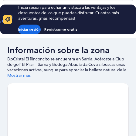
de
Inicia sesión para echar un vistazo a las ventajas y los
uso
descuentos de los que puedes disfrutar. Cuantas más
individual
aventuras, ¡más recompensas!
Iniciar sesión
Registrarme gratis
Información sobre la zona
DpCristal El Rinconcito se encuentra en Sarria. Acércate a Club
de golf El Pilar - Sarria y Bodega Abadía da Cova si buscas unas
vacaciones activas, aunque para apreciar la belleza natural de la
región lo mejor es visitar Lago Vilasouto o Parque do Miño.
Mostrar más
Ver
guía de viaje de Sarria
Ver más pensiones en Sarria