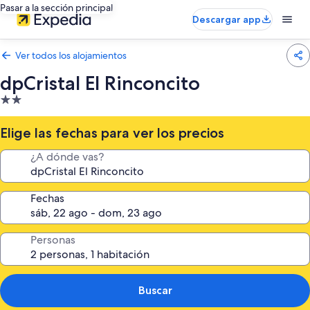
Pasar a la sección principal
Descargar app
Ver todos los alojamientos
dpCristal El Rinconcito
Alojamiento
de
2.0 estrellas
Elige las fechas para ver los precios
¿A dónde vas?
Fechas
Personas
Buscar