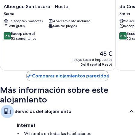
Albergue
dp
Albergue San Lázaro - Hostel
dp Cris
San
Cristal
Sarria
Sarria
Lázaro
Centro
Se aceptan mascotas
Aparcamiento incluido
Se ace
-
Históric
Wifi gratis
Sala de juegos
Recepc
Hostel
Sarria
Sarria
9.4
8.6
Excepcional
Exc
9,4
8,6
sobre
sobre
53 comentarios
20 c
10,
10,
Excepcional,
Excelent
El
45 €
53 comentarios
20 come
precio
incluye tasas e impuestos
actual
Del 8 sept al 9 sept
es
de
Comparar alojamientos parecidos
45 €
Más información sobre este
alojamiento
Servicios del alojamiento
Internet
Wifi gratis en todas las habitaciones