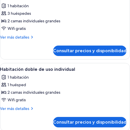
todas
1 habitación
las
3 huéspedes
fotos
de
2 camas individuales grandes
Habitación
Wifi gratis
estándar
Más
Ver más detalles
doble
detalles
de
Consultar precios y disponibilidad
Habitación
estándar
doble
Abrir
Un dormitorio con una cama de madera,
4
Habitación doble de uso individual
todas
1 habitación
las
1 huésped
fotos
de
2 camas individuales grandes
Habitación
Wifi gratis
doble
Más
Ver más detalles
de
detalles
uso
de
Consultar precios y disponibilidad
Habitación
individual
doble