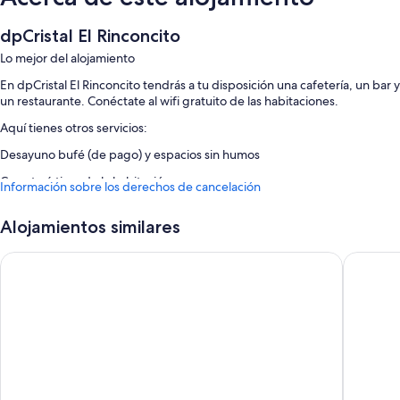
dpCristal El Rinconcito
Lo mejor del alojamiento
En dpCristal El Rinconcito tendrás a tu disposición una cafetería, un bar y
un restaurante. Conéctate al wifi gratuito de las habitaciones.
Aquí tienes otros servicios:
Desayuno bufé (de pago) y espacios sin humos
Características de la habitación
Información sobre los derechos de cancelación
Todas las habitaciones de dpCristal El Rinconcito disponen de
comodidades como wifi gratis.
Alojamientos similares
Además, otros de los servicios que hallarás en todas las habitaciones
Albergue San Lázaro - Hostel
dp Crist
incluyen:
Duchas, artículos de higiene personal gratuitos y secadores de pelo
Televisiones de pantalla plana de 27 pulgadas con canales digitales
Cunas gratuitas, calefacción y servicio de limpieza diario