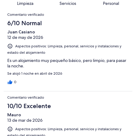
puntuación
36
Limpieza
Servicios
Personal
10
una
de
de
con
Comentarios
-
puntuación
36
8
Comentario verificado
una
Excelente
de
con
-
puntuación
6/10 Normal
6
una
Bueno
de
-
puntuación
Juan Casiano
4
Normal
12 de may de 2026
de
-
2
Aspectos positivos: Limpieza, personal, servicios y instalaciones y
Mediocre
-
estado del alojamiento
Horrible
Es un alojamiento muy pequeño básico, pero limpio, para pasar
la noche.
Se alojó 1 noche en abril de 2026
0
Comentario verificado
10/10 Excelente
Mauro
13 de mar de 2026
Aspectos positivos: Limpieza, personal, servicios y instalaciones y
estado del alojamiento