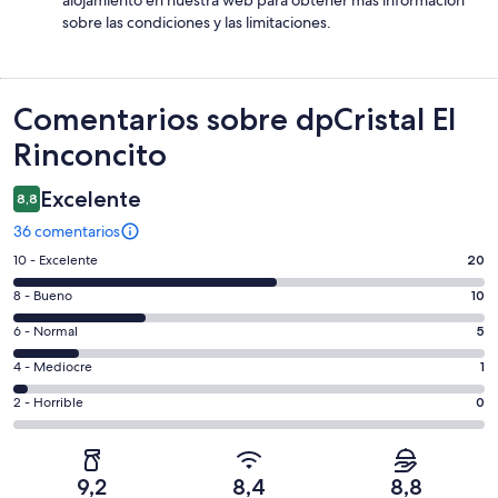
sobre las condiciones y las limitaciones.
Comentarios
Comentarios sobre dpCristal El
Rinconcito
Excelente
8,8
36 comentarios
20
10 - Excelente
20
comentarios
10
8 - Bueno
10
de
comentarios
un
5
6 - Normal
5
de
total
comentarios
un
1
4 - Mediocre
1
de
de
total
comentarios
36
un
0
2 - Horrible
0
de
de
con
total
comentarios
36
un
una
de
de
con
total
puntuación
36
un
una
de
9,2
8,4
8,8
de
con
total