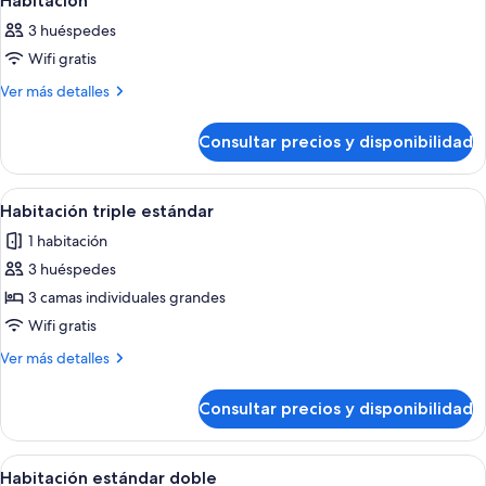
Habitación
todas
3 huéspedes
las
Wifi gratis
fotos
de
Más
Ver más detalles
detalles
Habitación
de
Consultar precios y disponibilidad
Habitación
Abrir
Habitación de hotel con dos camas, tele
6
Habitación triple estándar
todas
1 habitación
las
3 huéspedes
fotos
de
3 camas individuales grandes
Habitación
Wifi gratis
triple
Más
Ver más detalles
estándar
detalles
de
Consultar precios y disponibilidad
Habitación
triple
estándar
Abrir
Habitación de hotel con dos camas ind
9
Habitación estándar doble