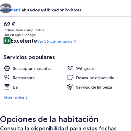
erior
Siguiente
32+
Resumen
Habitaciones
Ubicación
Políticas
El
62 €
precio
incluye tasas e impuestos
actual
Del 26 ago al 27 ago
es
Comentarios
Excelente
8,8
Ver 36 comentarios
8,8 de 10
de
62 €
Servicios populares
Se aceptan mascotas
Wifi gratis
Exterior
Restaurante
Desayuno disponible
Bar
Servicio de limpieza
Abrir todos
Opciones de la habitación
Consulta la disponibilidad para estas fechas