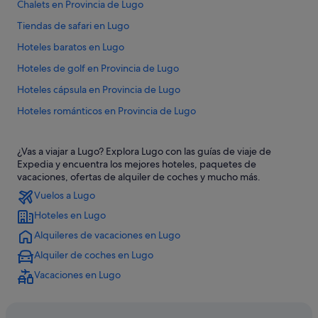
Chalets en Provincia de Lugo
Tiendas de safari en Lugo
Hoteles baratos en Lugo
Hoteles de golf en Provincia de Lugo
Hoteles cápsula en Provincia de Lugo
Hoteles románticos en Provincia de Lugo
Hoteles con restaurante en Provincia de Lugo
¿Vas a viajar a Lugo? Explora Lugo con las guías de viaje de
Villas en Provincia de Lugo
Expedia y encuentra los mejores hoteles, paquetes de
Provincia de Lugo hoteles
vacaciones, ofertas de alquiler de coches y mucho más.
Vuelos a Lugo
Moteles en Lugo
Hoteles en Lugo
Hoteles que aceptan mascotas en Lugo
Alquileres de vacaciones en Lugo
Casas de huéspedes en Provincia de Lugo
Alquiler de coches en Lugo
Hoteles para ir de compras en Lugo
Vacaciones en Lugo
Hoteles de 5 estrellas en Lugo
Condominios en Provincia de Lugo