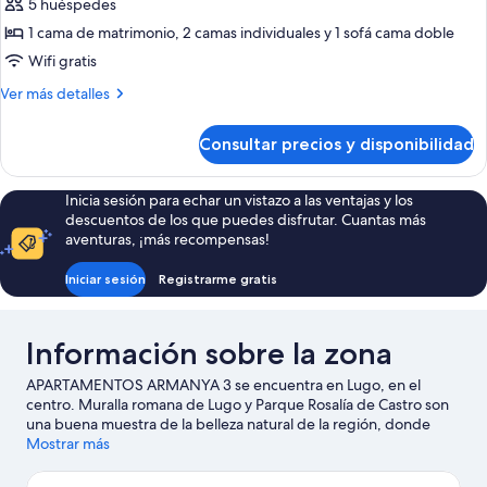
5 huéspedes
fotos
de
1 cama de matrimonio, 2 camas individuales y 1 sofá cama doble
Apartamento
Wifi gratis
superior
Más
Ver más detalles
detalles
de
Consultar precios y disponibilidad
Apartamento
superior
Inicia sesión para echar un vistazo a las ventajas y los
descuentos de los que puedes disfrutar. Cuantas más
aventuras, ¡más recompensas!
Iniciar sesión
Registrarme gratis
Información sobre la zona
APARTAMENTOS ARMANYA 3 se encuentra en Lugo, en el
centro. Muralla romana de Lugo y Parque Rosalía de Castro son
una buena muestra de la belleza natural de la región, donde
también puedes acercarte a atractivos turísticos como Parque
Mostrar más
zoológico Marcelle Natureza o Parque Zoológico Avifauna.
Ver
guía de viaje de Lugo