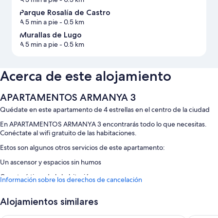
Parque Rosalía de Castro
A 5 min a pie
- 0.5 km
Murallas de Lugo
A 5 min a pie
- 0.5 km
Acerca de este alojamiento
APARTAMENTOS ARMANYA 3
Quédate en este apartamento de 4 estrellas en el centro de la ciudad
En APARTAMENTOS ARMANYA 3 encontrarás todo lo que necesitas.
Conéctate al wifi gratuito de las habitaciones.
Estos son algunos otros servicios de este apartamento:
Un ascensor y espacios sin humos
Características de la habitación
Información sobre los derechos de cancelación
Todas las habitaciones cuentan con muebles diferentes, y tienen
comodidades que incluyen sábanas de alta calidad y espacios para
Alojamientos similares
trabajar con ordenador portátil, además de algunos detalles adicionales,
como zonas de estar independientes y comedores independientes.