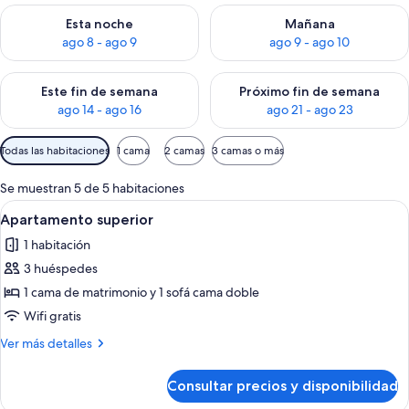
Consulta la disponibilidad para esta noche, ago 8 - ago 9
Consulta la disponibilidad pa
Esta noche
Mañana
ago 8 - ago 9
ago 9 - ago 10
Consulta la disponibilidad para este fin de semana, ago 14 - a
Consulta la disponibilidad par
Este fin de semana
Próximo fin de semana
ago 14 - ago 16
ago 21 - ago 23
Filtros
Todas las habitaciones
1 cama
2 camas
3 camas o más
disponibles
para
Se muestran 5 de 5 habitaciones
las
Abrir
Un salón con una pared de piedra, un 
2
Apartamento superior
habitaciones
todas
1 habitación
las
3 huéspedes
fotos
de
1 cama de matrimonio y 1 sofá cama doble
Apartamento
Wifi gratis
superior
Más
Ver más detalles
detalles
de
Consultar precios y disponibilidad
Apartamento
superior