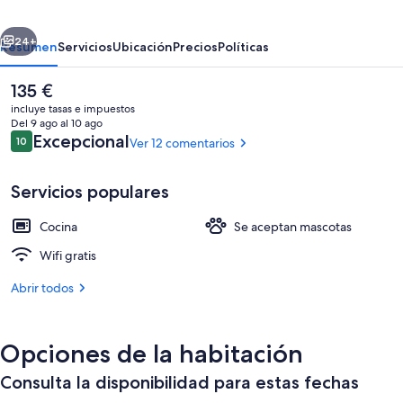
erior
Siguiente
24+
Resumen
Servicios
Ubicación
Precios
Políticas
El
135 €
precio
incluye tasas e impuestos
actual
Del 9 ago al 10 ago
es
Comentarios
Excepcional
10
Ver 12 comentarios
10 de 10
de
135 €
Servicios populares
Cocina
Se aceptan mascotas
Smart TV de 50 pulgadas con canales d
Wifi gratis
Abrir todos
Opciones de la habitación
Consulta la disponibilidad para estas fechas