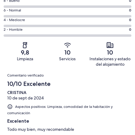
0
8 - Bueno
0
de
comentarios
un
0
6 - Normal
0
de
total
comentarios
un
0
4 - Mediocre
0
de
de
total
comentarios
12
un
0
2 - Horrible
0
de
de
con
total
comentarios
12
un
una
de
de
con
total
puntuación
12
un
una
de
9,8
10
10
de
con
total
puntuación
12
Limpieza
Servicios
Instalaciones y estado
10
una
de
de
con
del alojamiento
-
puntuación
12
8
una
Comentarios
Excelente
de
con
Comentario verificado
-
puntuación
6
una
Bueno
10/10 Excelente
de
-
puntuación
4
Normal
CRISTINA
de
-
10 de sept de 2024
2
Mediocre
-
Aspectos positivos: Limpieza, comodidad de la habitación y
Horrible
comunicación
Excelente
Todo muy bien, muy recomendable