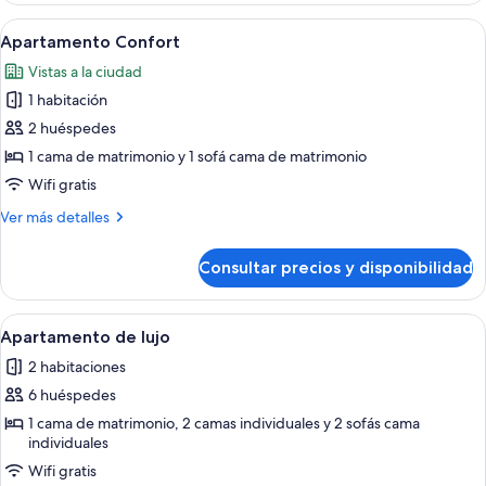
Abrir
Una sala de estar moderna con un sofá
7
Apartamento Confort
todas
Vistas a la ciudad
las
1 habitación
fotos
de
2 huéspedes
Apartamento
1 cama de matrimonio y 1 sofá cama de matrimonio
Confort
Wifi gratis
Más
Ver más detalles
detalles
de
Consultar precios y disponibilidad
Apartamento
Confort
Abrir
Una sala de estar moderna con un sofá 
2
Apartamento de lujo
todas
2 habitaciones
las
6 huéspedes
fotos
de
1 cama de matrimonio, 2 camas individuales y 2 sofás cama
individuales
Apartamento
Wifi gratis
de