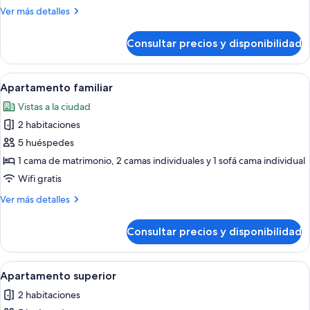
lujo
Más
Ver más detalles
detalles
de
Consultar precios y disponibilidad
Apartamento
de
lujo
Abrir
Una cama con un cabecero de pared de
4
Apartamento familiar
todas
Vistas a la ciudad
las
2 habitaciones
fotos
de
5 huéspedes
Apartamento
1 cama de matrimonio, 2 camas individuales y 1 sofá cama individual
familiar
Wifi gratis
Más
Ver más detalles
detalles
de
Consultar precios y disponibilidad
Apartamento
familiar
Abrir
Un balcón con dos sillas de madera y
3
Apartamento superior
todas
2 habitaciones
las