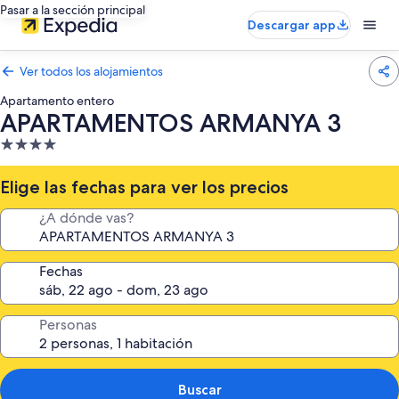
Pasar a la sección principal
Descargar app
Ver todos los alojamientos
Apartamento entero
APARTAMENTOS ARMANYA 3
Alojamiento
de
4.0 estrellas
Elige las fechas para ver los precios
¿A dónde vas?
Fechas
Personas
Buscar