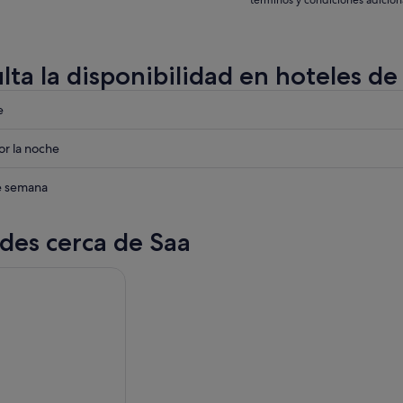
términos y condiciones adicion
lta la disponibilidad en hoteles de
eba
e
eba
r la noche
eba
de semana
des cerca de Saa