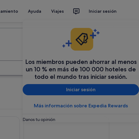
jamiento
Ayuda
Viajes
Iniciar sesión
Organiza tu viaje
Los miembros pueden ahorrar al menos
Buscar
un 10 % en más de 100 000 hoteles de
todo el mundo tras iniciar sesión.
Iniciar sesión
Más información sobre Expedia Rewards
Hotel Sercotel EsteOeste
Danos tu opinión