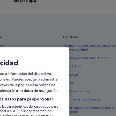
nuestra app.
as
Políticas
aña
Términos y condiciones generales (e
reservas de Vrbo)
España
Términos y condiciones de Vrbo
cidad
vacacionales España
Accesibilidad
 viaje a España
 a información del dispositivo,
Privacidad
tos en España
sonales. Puedes aceptar o administrar
Cookies
ravés de la página de la política de
 coches en España
o afectarán a los datos de navegación.
Condiciones de uso
lojamientos
os datos para proporcionar:
Información legal/contacto
 las características del dispositivo para
Pautas sobre el contenido y cómo de
eder a ella. Publicidad y contenido
contenido
 audiencia y desarrollo de servicios.