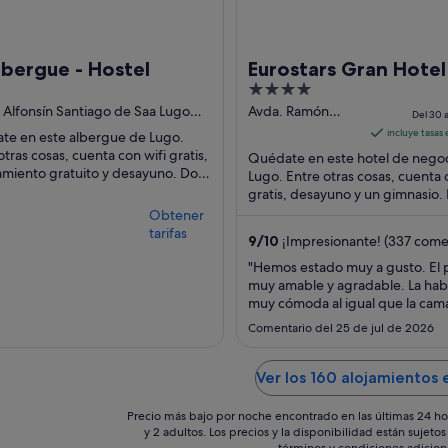
bergue - Hostel
Eurostars Gran Hotel
4
out
 Alfonsín Santiago de Saa Lugo
Avda. Ramón
Del 30 a
Ferreiro 21 Lugo
of
incluye tasas
te en este albergue de Lugo.
Lugo
5
otras cosas, cuenta con wifi gratis,
Quédate en este hotel de nego
miento gratuito y desayuno. Dos
Lugo. Entre otras cosas, cuenta 
iones turísticas populares que se
gratis, desayuno y un gimnasio.
tran ...
atracciones turísticas populares
Obtener
encuentran ...
tarifas
9
/
10
¡Impresionante! (337 come
"Hemos estado muy a gusto. El 
muy amable y agradable. La hab
muy cómoda al igual que la cam
Volvería a alojarme seguro. Grac
Comentario del 25 de jul de 2026
Ver los 160 alojamientos 
Precio más bajo por noche encontrado en las últimas 24 ho
y 2 adultos. Los precios y la disponibilidad están sujet