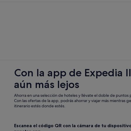
Apartoteles en Saa
Husa hoteles en Nadela
Hoteles de aventura en Lugo
Hoteles cerca de Recinto ferial Pa
Apartamentos en Nadela
Campings de caravanas en Provinc
Hoteles de 5 estrellas en Lugo
Apartamentos en Provincia de Lug
Con la app de Expedia l
Hoteles cerca de Termas romanas 
aún más lejos
Hoteles cerca de Parque Rosalía de
Casas rurales en Nadela
Ahorra en una selección de hoteles y llévate el doble de puntos p
B&B en Lugo
Con las ofertas de la app, podrás ahorrar y viajar más mientras g
itinerario estés donde estés.
Lugo hoteles
Nadela hoteles
Escanea el código QR con la cámara de tu dispositiv