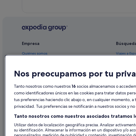
Empresa
Búsqued
Quiénes somos
Viajes a Esp
Empleo
Hoteles en 
Nos preocupamos por tu priva
Anuncia tu alojamiento
Alquileres 
Publicidad
Paquetes de
Tanto nosotros como nuestros
16
socios almacenamos o accedemos
Prensa
Vuelos bara
como identificadores únicos en las cookies para tratar datos per
tus preferencias haciendo clic abajo o, en cualquier momento, a t
Alquiler de
privacidad. Tus preferencias se notificarán a nuestros socios y n
Todos los a
Tanto nosotros como nuestros asociados tratamos l
Utilizar datos de localización geográfica precisa. Analizar activamente
su identificación. Almacenar la información en un dispositivo y/o acc
personalizados, medición de publicidad y contenido, investigación de