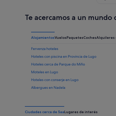
ago
-
9
ago
Te acercamos a un mundo d
Alojamientos
Vuelos
Paquetes
Coches
Alquileres
Fervenza hoteles
Hoteles con piscina en Provincia de Lugo
Hoteles cerca de Parque do Miño
Moteles en Lugo
Hoteles con conserje en Lugo
Albergues en Nadela
Hoteles cerca de Puente romano de Lugo
Hoteles con restaurante en Lugo
Hoteles para familias en Lugo
Ciudades cerca de Saa
Lugares de interés