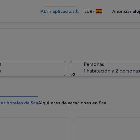
•
Abrir aplicación
EUR
Anunciar alo
a
Personas
a
1 habitación y 2 personas
res hoteles de Saa
Alquileres de vacaciones en Saa
rgue - Hostel
Eurostars Gran Hotel Lugo