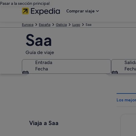
Pasar a la sección principal
Comprar viaje
Europa
España
Galicia
Lugo
Saa
Saa
Guía de viaje
Entrada
Salid
Fecha
Fech
Ver mapa
Los mejo
O Albe
Viaja a Saa