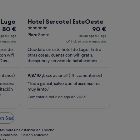
 Lugo
Hotel Sercotel EsteOeste
El
4
El
80 €
90 €
precio
out
precio
Plaza Santo
go al 31 ago
Del 30 ago al 31 ago
Domingo, 1 Lugo
es
of
es
 e impuestos
incluye tasas e impuestos
de
5
de
cios de
Quédate en este hotel de Lugo. Entre
80 €
90 €
con wifi
otras cosas, cuenta con wifi gratis,
 Dos
por
desayuno y servicio de habitaciones.
por
 que se
Dos atracciones turísticas populares que
noche
noche
se encuentran ...
del
del
ntarios)
9,8
/
10
¡Excepcional! (141 comentarios)
30
30
personal
"Todo genial, salvo que el ascensor es
ago
ago
itación
muy lento."
al
al
a.
Comentario del 2 de ago de 2026
31
31
ias"
ago
ago
en Saa
ras para una estancia de 1 noche
os a cambios. Pueden aplicarse