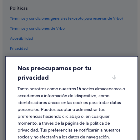
Políticas
Términos y condiciones generales (excepto para reservas de Vrbo)
Términos y condiciones de Vrbo
Accesibilidad
Privacidad
Cookies
Nos preocupamos por tu
Condiciones de uso
privacidad
Información legal/contacto
Pautas sobre el contenido y cómo denunciar contenido
Tanto nosotros como nuestros
16
socios almacenamos o
accedemos a información del dispositivo, como
identificadores únicos en las cookies para tratar datos
Ayuda
personales. Puedes aceptar o administrar tus
Ayuda
preferencias haciendo clic abajo o, en cualquier
momento, a través de la página de la política de
Cancelar un vuelo
privacidad. Tus preferencias se notificarán a nuestros
Cancelar una reserva de hotel o de un alquiler vacacional
socios y no afectarán a los datos de navegación.