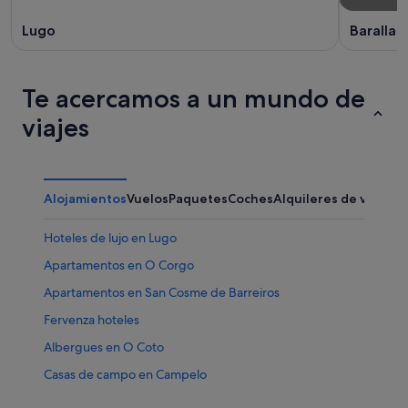
-
Lugo
Baralla
16
ago
Te acercamos a un mundo de
viajes
Alojamientos
Vuelos
Paquetes
Coches
Alquileres de vacaci
Hoteles de lujo en Lugo
Apartamentos en O Corgo
Apartamentos en San Cosme de Barreiros
Fervenza hoteles
Albergues en O Coto
Casas de campo en Campelo
Hoteles cerca de Museo Casa dos Mosaicos