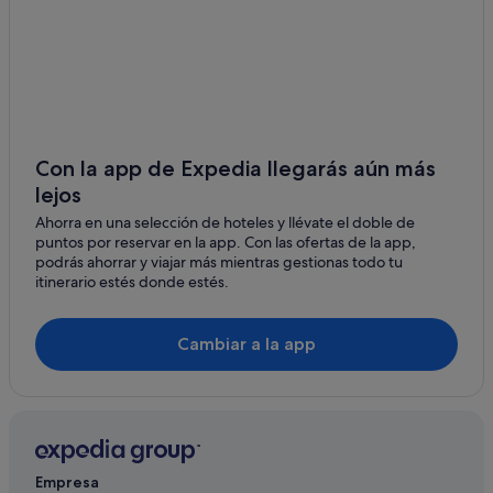
Láncara
Hoteles de 4 estrellas en Nadela
O Corgo hoteles
Hoteles cerca de Parque Rosalía de Castro
Hoteles cerca de Parque do Miño
Apartoteles en Saa
Con la app de Expedia llegarás aún más
lejos
Casas de campo en Castroverde
Ahorra en una selección de hoteles y llévate el doble de
Pensiones en San Cosme de Barreiros
puntos por reservar en la app. Con las ofertas de la app,
Hoteles de 3 estrellas en O Corgo
podrás ahorrar y viajar más mientras gestionas todo tu
itinerario estés donde estés.
Láncara hoteles
Casas barco en Lugo
Cambiar a la app
Casas de campo en Provincia de Lugo
Albergues en Nadela
San Cosme de Barreiros hoteles
Apartamentos en Nadela
Empresa
Casas de campo en Recimil