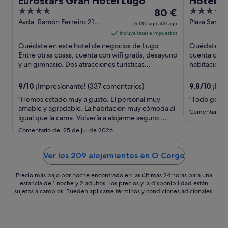
Eurostars Gran Hotel Lugo
Hotel S
4
El
4
80 €
out
precio
out
Avda. Ramón Ferreiro 21
Plaza Santo
Del 30 ago al 31 ago
Lugo Lugo
Lugo
of
es
of
incluye tasas e impuestos
5
de
5
Quédate en este hotel de negocios de Lugo.
Quédate en 
80 €
Entre otras cosas, cuenta con wifi gratis, desayuno
cuenta con w
y un gimnasio. Dos atracciones turísticas
por
habitaciones
populares que se encuentran ...
que se encue
noche
del
9
/
10
¡Impresionante! (337 comentarios)
9,8
/
10
¡Exce
30
"Hemos estado muy a gusto. El personal muy
"Todo genial
ago
amable y agradable. La habitación muy cómoda al
Comentario d
igual que la cama. Volvería a alojarme seguro.
al
Gracias"
31
Comentario del 25 de jul de 2026
ago
Ver los 209 alojamientos en O Corgo
Precio más bajo por noche encontrado en las últimas 24 horas para una
estancia de 1 noche y 2 adultos. Los precios y la disponibilidad están
sujetos a cambios. Pueden aplicarse términos y condiciones adicionales.