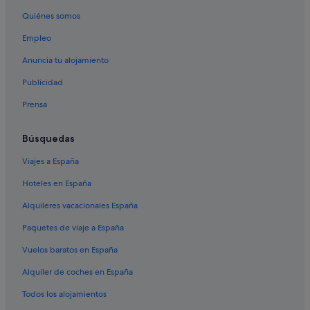
Quiénes somos
Albergues en Recimil
Empleo
Pensiones en Lugo
Husa hoteles en Nadela
Anuncia tu alojamiento
O Coto hoteles
Publicidad
Apartamentos en Recimil
Prensa
Hoteles para familias en Lugo
Búsquedas
Pensiones en Nadela
Viajes a España
Campelo hoteles
Hoteles en España
Pensiones en O Corgo
Casas de campo en Nadela
Alquileres vacacionales España
Hoteles con spa en Provincia de Lugo
Paquetes de viaje a España
Pensiones en Ribas de Miño
Vuelos baratos en España
Independent hoteles en O Coto
Alquiler de coches en España
Hoteles de 3 estrellas en Fervenza
Todos los alojamientos
Hoteles con restaurante en Lugo