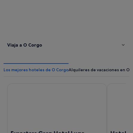
Viaja a O Corgo
Los mejores hoteles de O Corgo
Alquileres de vacaciones en O 
Eurostars Gran Hotel Lugo
Hotel Serco