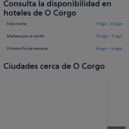
Consulta la disponibilidad en
hoteles de O Corgo
Comprueba
Esta noche
9 ago - 10 ago
los
precios
Comprueba
Mañana por la noche
10 ago - 11 ago
en
los
O
precios
Comprueba
Próximo fin de semana
14 ago - 16 ago
Corgo
en
los
para
O
precios
Ciudades cerca de O Corgo
esta
Corgo
en
noche,
para
O
9
mañana
Corgo
ago
por
para
-
la
el
10
noche,
próximo
ago
10
fin
ago
de
-
semana,
11
14
ago
ago