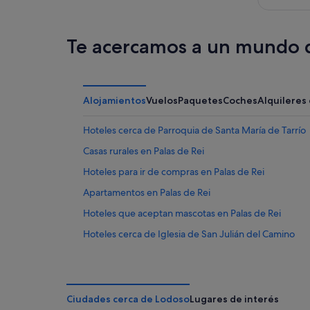
ago
-
9
ago
Te acercamos a un mundo d
Alojamientos
Vuelos
Paquetes
Coches
Alquileres
Hoteles cerca de Parroquia de Santa María de Tarrío
Casas rurales en Palas de Rei
Hoteles para ir de compras en Palas de Rei
Apartamentos en Palas de Rei
Hoteles que aceptan mascotas en Palas de Rei
Hoteles cerca de Iglesia de San Julián del Camino
Apartamentos en Monterroso
Albergues en Palas de Rei
Chalets en Monterroso
Ciudades cerca de Lodoso
Lugares de interés