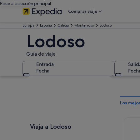
Pasar a la sección principal
Comprar viaje
Europa
España
Galicia
Monterroso
Lodoso
Lodoso
Guía de viaje
Entrada
Salid
Fecha
Fech
Ver mapa
Los mejo
Casa R
Viaja a Lodoso