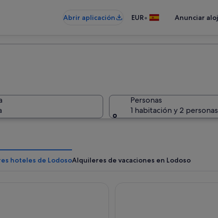
•
Abrir aplicación
EUR
Anunciar alo
a
Personas
a
1 habitación y 2 personas
res hoteles de Lodoso
Alquileres de vacaciones en Lodoso
oán
Galicia Aldea