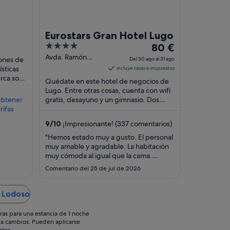
Eurostars Gran Hotel Lugo
4
El
80 €
out
precio
Avda. Ramón
ones de
Del 30 ago al 31 ago
Ferreiro 21 Lugo
of
es
sticas
incluye tasas e impuestos
Lugo
rca son
5
de
Quédate en este hotel de negocios de
ío y
80 €
Lugo. Entre otras cosas, cuenta con wifi
btener
gratis, desayuno y un gimnasio. Dos
por
rifas
atracciones turísticas populares que se
noche
encuentran ...
del
9
/
10
¡Impresionante! (337 comentarios)
30
"Hemos estado muy a gusto. El personal
ago
muy amable y agradable. La habitación
al
muy cómoda al igual que la cama.
31
Volvería a alojarme seguro. Gracias"
Comentario del 25 de jul de 2026
ago
n Lodoso
ras para una estancia de 1 noche
os a cambios. Pueden aplicarse