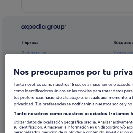
Casas de huéspedes en Monterroso
Empresa
Búsqued
Quiénes somos
Viajes a Esp
Empleo
Hoteles en 
Nos preocupamos por tu priva
Anuncia tu alojamiento
Alquileres 
Publicidad
Paquetes de
Tanto nosotros como nuestros
16
socios almacenamos o accedemos
Prensa
Vuelos bara
como identificadores únicos en las cookies para tratar datos per
tus preferencias haciendo clic abajo o, en cualquier momento, a t
Alquiler de
privacidad. Tus preferencias se notificarán a nuestros socios y n
Todos los a
Tanto nosotros como nuestros asociados tratamos l
Utilizar datos de localización geográfica precisa. Analizar activamente
su identificación. Almacenar la información en un dispositivo y/o acc
personalizados, medición de publicidad y contenido, investigación de