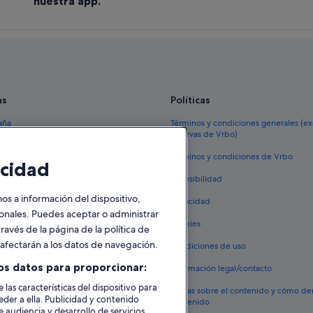
nuestra app.
Lodoso hoteles
as
Políticas
aña
Términos y condiciones generales (e
reservas de Vrbo)
España
Términos y condiciones de Vrbo
cidad
vacacionales España
Accesibilidad
 viaje a España
 a información del dispositivo,
Privacidad
tos en España
sonales. Puedes aceptar o administrar
Cookies
ravés de la página de la política de
 coches en España
o afectarán a los datos de navegación.
Condiciones de uso
lojamientos
os datos para proporcionar:
Información legal/contacto
 las características del dispositivo para
Pautas sobre el contenido y cómo de
eder a ella. Publicidad y contenido
contenido
 audiencia y desarrollo de servicios.