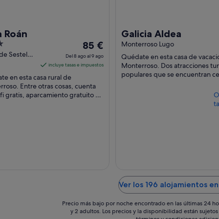
a Roán
Galicia Aldea
El
85 €
Monterroso Lugo
precio
de Sestelo
Quédate en esta casa de vacaci
Del 8 ago al 9 ago
onterroso
es
Monterroso. Dos atracciones turí
incluye tasas e impuestos
de
populares que se encuentran ce
e en esta casa rural de
Parroquia de Santa María de Tarr
85 €
roso. Entre otras cosas, cuenta
Iglesia ...
fi gratis, aparcamiento gratuito y
por
O
no. Dos atracciones turísticas
ta
noche
res que ...
del
8
ago
al
9
ago
Ver los 196 alojamientos e
Precio más bajo por noche encontrado en las últimas 24 ho
y 2 adultos. Los precios y la disponibilidad están sujet