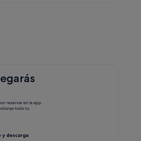
las de Rei
legarás
so
or reservar en la app.
estionas todo tu
o y descarga
dre