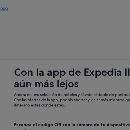
Apartamentos en Lodoso
roso
Pensiones en Guntín
Pensiones en Palas de Rei
Hoteles con spa en Palas de Rei
Hoteles con wifi en Palas de Rei
Casas de campo en Monterroso
Hoteles con bar en Monterroso
Casas privadas de vacaciones en Pa
Con la app de Expedia l
Hoteles de golf en Palas de Rei
aún más lejos
Chalets en Palas de Rei
Hoteles con conserje en Monterro
Ahorra en una selección de hoteles y llévate el doble de puntos p
Ludeiro hoteles
Con las ofertas de la app, podrás ahorrar y viajar más mientras g
itinerario estés donde estés.
Pidre hoteles
 Donas
Monterroso hoteles
Escanea el código QR con la cámara de tu dispositiv
Casas privadas de vacaciones en Pi