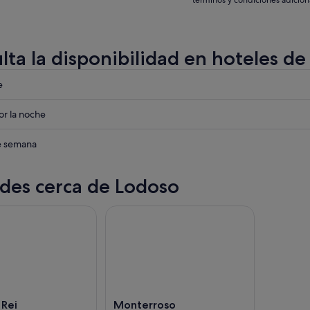
términos y condiciones adicion
lta la disponibilidad en hoteles d
eba
e
eba
r la noche
eba
de semana
des cerca de Lodoso
 Rei
Monterroso