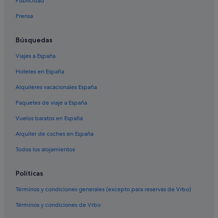
Publicidad
Hoteles cerca de Iglesia de San Julián del Camino
Prensa
B&B en Palas de Rei
Lodoso hoteles
Búsquedas
Apartamentos en Lodoso
Viajes a España
Hoteles cerca de Iglesia de San Salvador de Vilar de Donas
Hoteles en España
Hoteles para ir de compras en Palas de Rei
Alquileres vacacionales España
Hoteles con gimnasio en Palas de Rei
Paquetes de viaje a España
Residences en Palas de Rei
Vuelos baratos en España
Casas rurales en Guntín
Alquiler de coches en España
B&B en Mellid
Palas de Rei hoteles
Todos los alojamientos
Hoteles de 3 estrellas en Palas de Rei
Políticas
Casas de campo en Monterroso
Términos y condiciones generales (excepto para reservas de Vrbo)
Apartoteles en Monterroso
Términos y condiciones de Vrbo
Hoteles de aventura en Palas de Rei