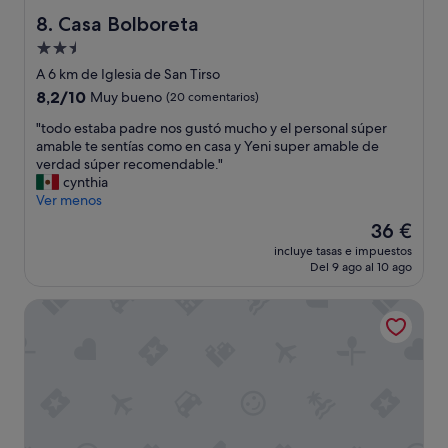
t
c
Casa Bolboreta
8. Casa Bolboreta
ó
u
Alojamiento
q
l
de
u
a
A 6 km de Iglesia de San Tirso
e
r
2.5 estrellas
8.2
8,2/10
Muy bueno
(20 comentarios)
s
y
sobre
i
e
"
"todo estaba padre nos gustó mucho y el personal súper
10,
y
l
t
amable te sentías como en casa y Yeni super amable de
Muy
o
p
o
verdad súper recomendable."
bueno,
n
e
d
cynthia
(20 comentarios)
o
r
o
Ver menos
t
s
e
El
36 €
r
o
s
precio
a
n
incluye tasas e impuestos
t
actual
Del 9 ago al 10 ago
í
a
a
es
a
l
b
de
a
s
Hotel Balneario Rio Pambre
a
36 €
l
u
p
g
m
a
o
a
d
p
m
r
a
e
e
r
n
n
a
t
o