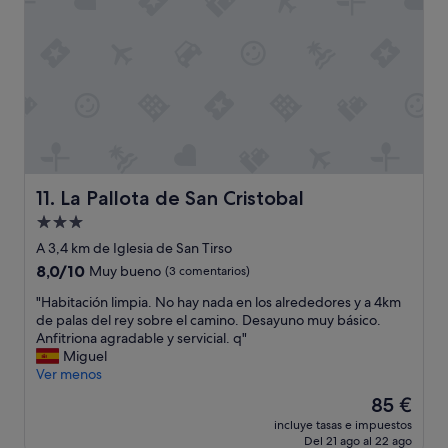
q
s
u
u
a
y
e
y
m
n
Y
a
o
e
l
h
n
o
a
i
p
b
s
a
í
u
r
a
p
a
n
e
a
La Pallota de San Cristobal
11. La Pallota de San Cristobal
a
r
r
d
Alojamiento
a
r
i
m
de
e
A 3,4 km de Iglesia de San Tirso
e
a
g
3.0 estrellas
8.0
8,0/10
Muy bueno
(3 comentarios)
q
b
l
sobre
u
l
a
"
"Habitación limpia. No hay nada en los alrededores y a 4km
10,
e
e
r
H
de palas del rey sobre el camino. Desayuno muy básico.
Muy
e
d
l
a
Anfitriona agradable y servicial. q"
bueno,
l
e
o
b
Miguel
(3 comentarios)
l
v
s
i
Ver menos
a
e
p
t
e
El
85 €
r
r
a
s
precio
d
o
incluye tasas e impuestos
c
t
actual
a
Del 21 ago al 22 ago
b
i