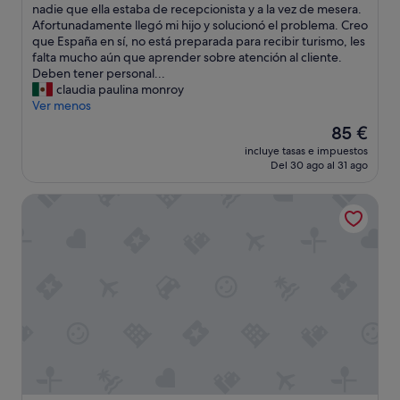
r
g
nadie que ella estaba de recepcionista y a la vez de mesera.
a
a
Afortunadamente llegó mi hijo y solucionó el problema. Creo
n
m
que España en sí, no está preparada para recibir turismo, les
t
o
falta mucho aún que aprender sobre atención al cliente.
n
s
Deben tener personal...
e
y
claudia paulina monroy
a
n
Ver menos
r
u
El
85 €
t
e
precio
h
incluye tasas e impuestos
s
actual
Del 30 ago al 31 ago
e
t
es
h
r
de
ô
Casa Roán
o
85 €
t
c
e
u
l
a
"
r
t
o
d
e
b
a
ñ
o