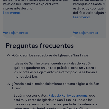
a
o
Palas de Rei, ¡anímate a explorar este
Parroquia de Santa Marí
b
e
interesante destino!
estás aquí, ¿por qué no d
l
s
Leer menos
del río o visitar algún 
e
t
Leer menos
y
á
s
p
e
r
r
Ver alojamientos
Ver alojamientos
e
v
p
i
a
Preguntas frecuentes
c
r
i
a
a
¿Cómo son los alrededores de Iglesia de San Tirso?
d
l
a
.
Iglesia de San Tirso se encuentra en Palas de Rei. Si
p
q
quieres quedarte en un sitio práctico, echa un vistazo a
a
"
los 12 hoteles y alojamientos de otro tipo que se hallan a
r
menos de 2 km.
a
r
¿Dónde está el mejor alojamiento cercano a Iglesia de San
e
Tirso?
c
Según nuestros datos,
Palas de Rei by gaiarooms
, que
i
está muy cerca de Iglesia de San Tirso, es uno de los
b
mejores lugares donde puedes quedarte. Te interesará
i
saber que este hotel cuenta con wifi gratis. Otras
r