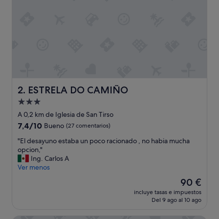
a
r
,
m
u
y
a
t
e
n
ESTRELA DO CAMIÑO
2. ESTRELA DO CAMIÑO
t
Alojamiento
a
de
s
A 0,2 km de Iglesia de San Tirso
l
3.0 estrellas
7.4
7,4/10
Bueno
(27 comentarios)
a
sobre
s
"
"El desayuno estaba un poco racionado , no habia mucha
10,
c
E
opcion,"
Bueno,
h
l
Ing. Carlos A
(27 comentarios)
i
d
Ver menos
c
e
El
90 €
a
s
precio
s
incluye tasas e impuestos
a
actual
Del 9 ago al 10 ago
d
y
es
e
u
de
r