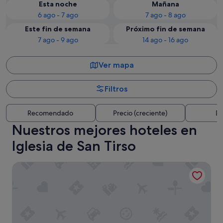
Esta noche
Mañana
6 ago - 7 ago
7 ago - 8 ago
Este fin de semana
Próximo fin de semana
7 ago - 9 ago
14 ago - 16 ago
Ver mapa
Filtros
Recomendado
Precio (creciente)
Di
Nuestros mejores hoteles en
Iglesia de San Tirso
Alda Palas de Rei