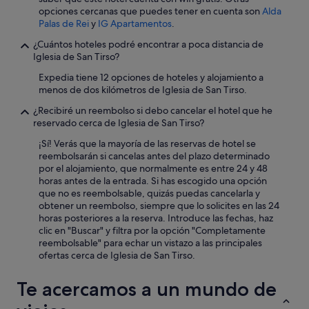
opciones cercanas que puedes tener en cuenta son
Alda
t
Palas de Rei
y
IG Apartamentos
.
u
r
¿Cuántos hoteles podré encontrar a poca distancia de
i
Iglesia de San Tirso?
s
m
Expedia tiene 12 opciones de hoteles y alojamiento a
o
menos de dos kilómetros de Iglesia de San Tirso.
,
¿Recibiré un reembolso si debo cancelar el hotel que he
l
reservado cerca de Iglesia de San Tirso?
e
s
¡Sí! Verás que la mayoría de las reservas de hotel se
f
reembolsarán si cancelas antes del plazo determinado
a
por el alojamiento, que normalmente es entre 24 y 48
l
horas antes de la entrada. Si has escogido una opción
t
que no es reembolsable, quizás puedas cancelarla y
a
obtener un reembolso, siempre que lo solicites en las 24
m
horas posteriores a la reserva. Introduce las fechas, haz
u
clic en "Buscar" y filtra por la opción "Completamente
c
reembolsable" para echar un vistazo a las principales
h
ofertas cerca de Iglesia de San Tirso.
o
a
Te acercamos a un mundo de
ú
n