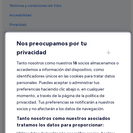
a
Ludeiro hoteles
Términos y condiciones de Vrbo
l
.
Albergues en Mellid
Accesibilidad
.
Hoteles cerca de Iglesia de San Salvador de Vilar de Donas
.
Privacidad
Hoteles de 3 estrellas en Palas de Rei
Cookies
Nodar hoteles
Nos preocupamos por tu
Condiciones de uso
Casas rurales en Monterroso
privacidad
Información legal/contacto
Hoteles con conserje en Monterroso
Tanto nosotros como nuestros
16
socios almacenamos o
Pautas sobre el contenido y cómo denunciar contenido
Albergues en Palas de Rei
accedemos a información del dispositivo, como
Casas de huéspedes en Monterroso
identificadores únicos en las cookies para tratar datos
Ayuda
personales. Puedes aceptar o administrar tus
Villameá hoteles
Ayuda
preferencias haciendo clic abajo o, en cualquier
Taboada hoteles
momento, a través de la página de la política de
Cancelar un vuelo
Casas de campo en Monterroso
privacidad. Tus preferencias se notificarán a nuestros
Cancelar una reserva de hotel o de un alquiler vacacional
socios y no afectarán a los datos de navegación.
Hoteles de golf en Palas de Rei
Plazos de reembolso
Tanto nosotros como nuestros asociados
Portomarín hoteles
tratamos los datos para proporcionar:
Utilizar un cupón de Expedia
Hoteles cerca de Iglesia de Santa María de Melide