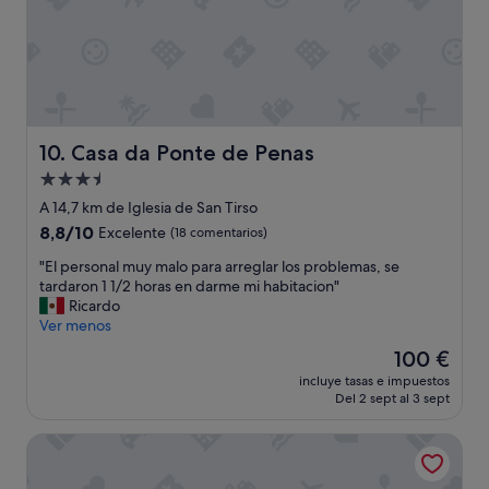
o
c
e
a
n
i
r
v
l
a
a
i
o
"
m
l
s
a
l
d
b
a
e
l
p
i
e
a
Casa da Ponte de Penas
10. Casa da Ponte de Penas
n
t
r
Alojamiento
t
e
a
e
s
de
"
A 14,7 km de Iglesia de San Tirso
n
e
3.5 estrellas
8.8
8,8/10
Excelente
(18 comentarios)
d
n
sobre
e
t
"
"El personal muy malo para arreglar los problemas, se
10,
n
í
E
tardaron 1 1/2 horas en darme mi habitacion"
Excelente,
c
a
l
Ricardo
(18 comentarios)
i
s
p
Ver menos
a
c
e
El
100 €
y
o
r
precio
m
m
incluye tasas e impuestos
s
actual
e
o
Del 2 sept al 3 sept
o
es
d
e
n
de
i
n
La Pallota de San Cristobal
a
100 €
j
c
l
o
a
m