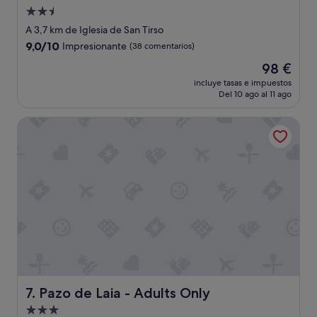
i
Alojamiento
s
de
A 3,7 km de Iglesia de San Tirso
t
2.5 estrellas
9.0
9,0/10
Impresionante
(38 comentarios)
a
sobre
q
El
98 €
10,
u
precio
Impresionante,
incluye tasas e impuestos
e
actual
Del 10 ago al 11 ago
(38 comentarios)
e
es
r
de
Pazo de Laia - Adults Only
a
98 €
l
a
ú
n
i
c
a
q
u
e
e
s
t
Pazo de Laia - Adults Only
7. Pazo de Laia - Adults Only
a
Alojamiento
b