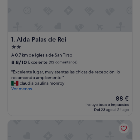
Alda Palas de Rei
1. Alda Palas de Rei
Alojamiento
de
A 0,7 km de Iglesia de San Tirso
2.0 estrellas
8.8
8,8/10
Excelente
(32 comentarios)
sobre
"
"Excelente lugar, muy atentas las chicas de recepción, lo
10,
E
recomiendo ampliamente."
Excelente,
x
claudia paulina monroy
(32 comentarios)
c
Ver menos
e
El
88 €
l
precio
incluye tasas e impuestos
e
actual
Del 23 ago al 24 ago
n
es
t
de
ESTRELA DO CAMIÑO
e
88 €
l
u
g