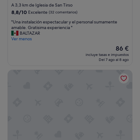
de
a
A 3,3 km de Iglesia de San Tirso
3.0 estrellas
,
8.8
8,8/10
Excelente
(32 comentarios)
n
sobre
o
"
"Una instalación espectacular y el personal sumamente
10,
s
U
amable. Gratisima experiencia "
Excelente,
u
n
BALTAZAR
(32 comentarios)
p
a
Ver menos
o
i
El
86 €
q
n
precio
incluye tasas e impuestos
u
s
actual
Del 7 ago al 8 ago
é
t
es
h
a
de
Casa Bolboreta
a
l
86 €
c
a
e
c
r
i
,
ó
m
n
e
e
p
s
r
p
e
e
g
c
u
t
n
a