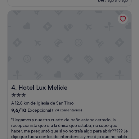
l
Del 7 ago al 8 ago
o
f
es
i
h
a
de
a
a
Hotel Lux Melide
s
88 €
m
b
t
e
i
w
n
a
a
t
m
s
e
u
t
.
c
e
"
h
r
a
r
o
i
p
b
c
l
i
e
o
,
Hotel Lux Melide
4. Hotel Lux Melide
n
a
Alojamiento
,
t
"
de
a
A 12,8 km de Iglesia de San Tirso
r
3.0 estrellas
9.6
9,6/10
Excepcional
(124 comentarios)
e
sobre
s
"
"Llegamos y nuestro cuarto de baño estaba cerrado, la
10,
t
L
recepcionista que era la única que estaba, no supo qué
Excepcional,
a
l
hacer, me preguntó que si yo no traía algo para abrir????? Le
(124 comentarios)
u
e
dije que fuera con los de intendencia y me dijo que no había