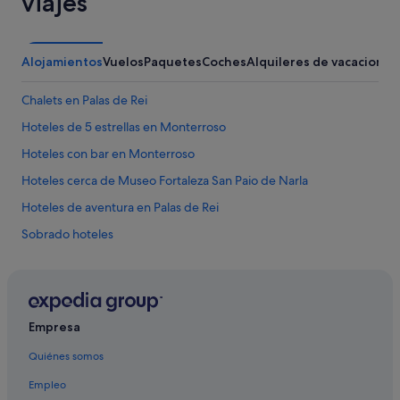
viajes
q
u
e
a
Alojamientos
Vuelos
Paquetes
Coches
Alquileres de vacaciones
p
r
e
Chalets en Palas de Rei
n
Hoteles de 5 estrellas en Monterroso
d
e
Hoteles con bar en Monterroso
r
s
Hoteles cerca de Museo Fortaleza San Paio de Narla
o
Hoteles de aventura en Palas de Rei
b
r
Sobrado hoteles
e
a
Guntín hoteles
t
Hoteles cerca de Monasterio de Santa María de Sobrado dos
e
Monxes
n
c
Empresa
Hoteles con gimnasio en Palas de Rei
i
ó
Hoteles de 4 estrellas en Palas de Rei
Quiénes somos
n
Hoteles cerca de Iglesia de San Julián del Camino
Empleo
a