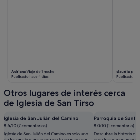
m
b
u
l
y
e
b
m
á
a
s
.
i
C
c
r
o
e
.
o
A
q
n
u
f
e
Adriana
Viaje de 1 noche
claudia paul
i
Publicado hace 4 días
Publicado hac
E
t
s
r
p
Otros lugares de interés cerca
i
a
o
ñ
de Iglesia de San Tirso
n
a
a
e
a
n
Iglesia de San Julián del Camino
Parroquia de Santa 
g
s
r
8.6/10 (7 comentarios)
8.0/10 (1 comentario)
í
a
,
Iglesia de San Julián del Camino es solo uno
Descubre la historia d
d
n
de los muchos rincones que te esperan por
uno de sus monumentos