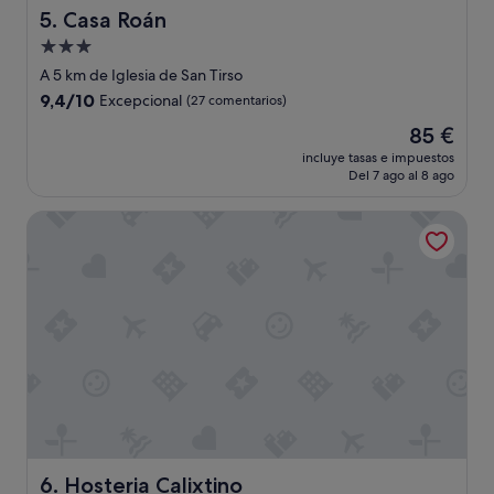
e
Casa Roán
5. Casa Roán
s
Alojamiento
t
de
a
A 5 km de Iglesia de San Tirso
b
3.0 estrellas
9.4
9,4/10
Excepcional
(27 comentarios)
a
sobre
c
El
85 €
10,
e
precio
Excepcional,
incluye tasas e impuestos
r
actual
Del 7 ago al 8 ago
(27 comentarios)
r
es
a
de
Hosteria Calixtino
d
85 €
o
,
l
a
r
e
c
e
p
c
i
o
Hosteria Calixtino
6. Hosteria Calixtino
n