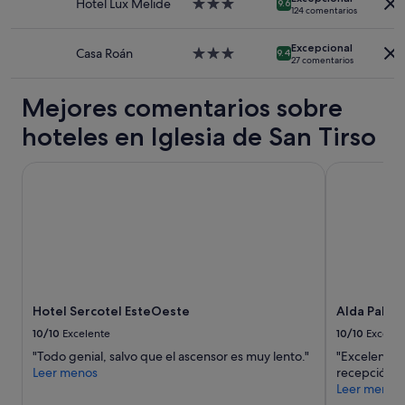
r
Hotel Lux Melide
Alojamiento
9.6
l
124 comentarios
Pueden
e
de
e
aplicarse
y
3.0 estrellas
g
términos
Excepcional
s
Casa Roán
Alojamiento
9.4
ó
y
27 comentarios
o
de
m
condiciones
b
3.0 estrellas
i
adicionales.
r
Mejores comentarios sobre
h
e
i
hoteles en Iglesia de San Tirso
e
j
l
o
c
Hotel Sercotel EsteOeste
Alda Palas d
y
a
s
m
o
i
l
n
u
o
c
.
i
D
o
e
n
s
Hotel Sercotel EsteOeste
Alda Palas 
ó
a
10/10
Excelente
10/10
Excelen
e
y
l
"Todo genial, salvo que el ascensor es muy lento."
"Excelente l
u
p
Leer menos
recepción, 
n
r
Leer menos
o
o