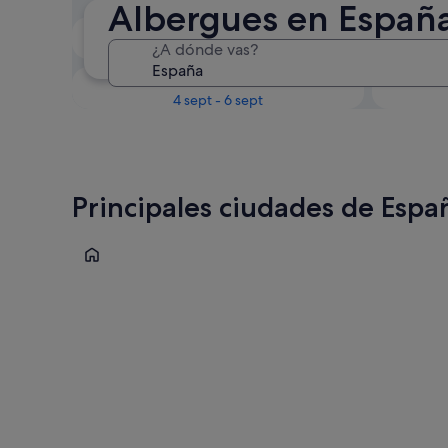
Albergues en Españ
Próximo fin de semana
¿A dónde vas?
14 ago - 16 ago
En un mes
4 sept - 6 sept
Principales ciudades de Espa
Madrid