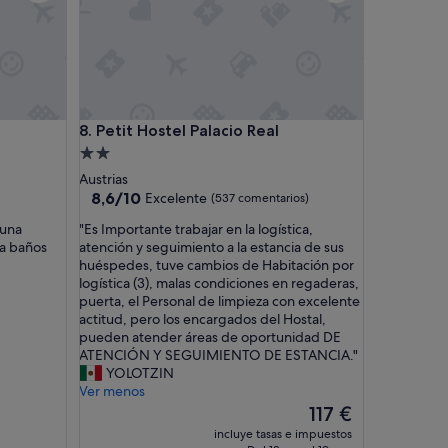
Petit Hostel Palacio Real
8. Petit Hostel Palacio Real
Alojamiento
de
Austrias
2.0 estrellas
8.6
8,6/10
Excelente
(537 comentarios)
sobre
"
 una
"Es Importante trabajar en la logística,
10,
E
ja baños
atención y seguimiento a la estancia de sus
Excelente,
s
huéspedes, tuve cambios de Habitación por
(537 comentarios)
I
logística (3), malas condiciones en regaderas,
m
puerta, el Personal de limpieza con excelente
p
actitud, pero los encargados del Hostal,
o
pueden atender áreas de oportunidad DE
r
ATENCIÓN Y SEGUIMIENTO DE ESTANCIA."
t
YOLOTZIN
a
Ver menos
n
El
117 €
t
precio
incluye tasas e impuestos
e
actual