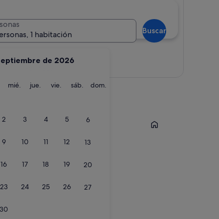
sonas
Buscar
ersonas, 1 habitación
septiembre de 2026
Ver mapa
martes
miércoles
jueves
viernes
sábado
domingo
mié.
jue.
vie.
sáb.
dom.
Málaga
2
3
4
5
6
9
10
11
12
13
16
17
18
19
20
23
24
25
26
27
30