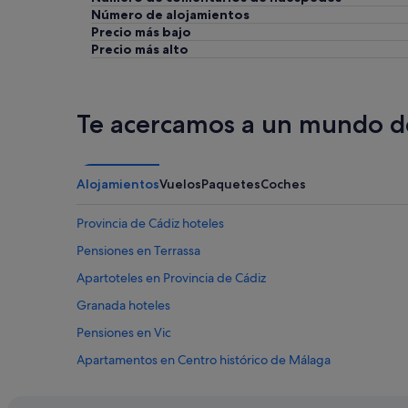
Número de alojamientos
b
Precio más bajo
a
ñ
Precio más alto
o
p
r
i
Te acercamos a un mundo de
v
a
d
o
Alojamientos
Vuelos
Paquetes
Coches
,
y
Provincia de Cádiz hoteles
e
s
Pensiones en Terrassa
t
Apartoteles en Provincia de Cádiz
u
v
Granada hoteles
o
g
Pensiones en Vic
e
Apartamentos en Centro histórico de Málaga
n
i
Pensiones en Madrid
a