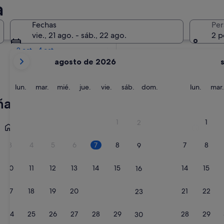
a
En dos semanas
Fechas
Per
21 ago - 23 ago
vie., 21 ago. - sáb., 22 ago.
2 p
En dos meses
2 oct - 4 oct
Tus
agosto de 2026
meses
actuales
son
lunes
martes
miércoles
jueves
viernes
sábado
domingo
lunes
lun.
mar.
mié.
jue.
vie.
sáb.
dom.
lun.
mar.
August
ña
de
2026
Sevilla
Valencia
1
1
2
y
September
3
4
5
6
7
8
7
8
9
de
2026.
10
11
12
13
14
15
14
15
16
17
18
19
20
21
22
21
22
23
24
25
26
27
28
29
28
29
30