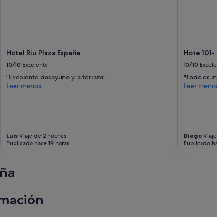
l
e
n
a
d
e
Hotel Riu Plaza España
Hotel101-
x
10/10
Excelente
10/10
Excele
a
"Excelente desayuno y la terraza"
"Todo es in
x
Leer menos
Leer meno
s
a
b
e
r
c
Luis
Viaje de 2 noches
Diego
Viaje
u
Publicado hace 19 horas
Publicado ha
a
n
d
aña
o
j
a
rmación
j
a
b