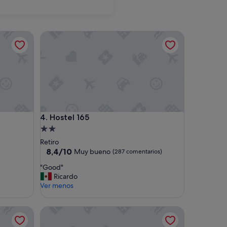
Málaga
Hostel 165
Hostel 165
4. Hostel 165
Alojamiento
de
Retiro
2.0 estrellas
8.4
8,4/10
Muy bueno
(287 comentarios)
sobre
"
"Good"
10,
G
Ricardo
Muy
o
Ver menos
bueno,
o
(287 comentarios)
d
Petit Hostel Palacio Real
"