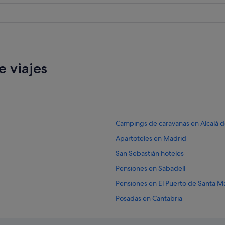
a
ñ
o
s
s
u
c
 viajes
i
o
s
"
Campings de caravanas en Alcalá d
Apartoteles en Madrid
San Sebastián hoteles
Pensiones en Sabadell
Pensiones en El Puerto de Santa Ma
Posadas en Cantabria
Hoteles con spa en Barcelona