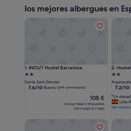
Madrid
los mejores albergues en E
INOUT Hostel Barcelona
Hostel A
INOUT Hostel Barcelona
Hostel A
1. INOUT Hostel Barcelona
2. Hoste
Alojamiento
Alojamie
de
de
Sarrià-Sant Gervasi
Arganzuel
2.0 estrellas
2.0 estrel
7.6
7.2
7,6/10
7,2/10
Bueno
(249 comentarios)
sobre
sobre
"
"Un desast
El
105 €
10,
10,
U
Lidia 
precio
Bueno,
Bueno,
incluye tasas e impuestos
n
Ver menos
actual
(249 comentarios)
(270 com
Del 6 sept al 7 sept
d
es
e
de
El Patio de Chueca - Hostel
Generato
s
105 €
a