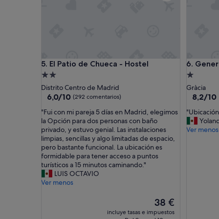
s
t
r
e
"
El Patio de Chueca - Hostel
Generato
5. El Patio de Chueca - Hostel
6. Gener
Alojamiento
Alojamie
de
de
Distrito Centro de Madrid
Gràcia
2.0 estrellas
1.0 estrel
6.0
8.2
6,0/10
8,2/10
(292 comentarios)
sobre
sobre
"
"
"Fui con mi pareja 5 días en Madrid, elegimos
"Ubicación
10,
10,
F
U
la Opción para dos personas con baño
Yolan
(292 comentarios)
Muy
u
b
privado, y estuvo genial. Las instalaciones
Ver menos
bueno,
i
i
limpias, sencillas y algo limitadas de espacio,
(1.001 c
c
c
pero bastante funcional. La ubicación es
o
a
formidable para tener acceso a puntos
n
c
turísticos a 15 minutos caminando."
m
i
LUIS OCTAVIO
i
ó
Ver menos
p
n
a
,
El
38 €
r
a
precio
incluye tasas e impuestos
e
m
actual