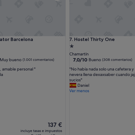
r Barcelona
Hostel Thirty One
ator Barcelona
7. Hostel Thirty One
nto
Alojamiento
de
Chamartín
la
1.0 estrella
7.0
7,0/10
Muy bueno
Bueno
(1.001 comentarios)
(308 comentarios)
sobre
"
, amable personal "
"No había nada solo una cafetera y
10,
N
da
nevera llena dexaxsaber cuando ja
Bueno,
o
sucios"
(308 comentarios)
h
Daniel
omentarios)
a
Ver menos
b
í
a
n
a
d
El
137 €
a
precio
incluye tasas e impuestos
s
actual