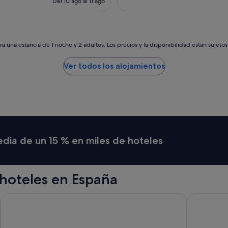
Del 10 ago al 11 ago
o
es
l
de
o
137 €
u
n
a una estancia de 1 noche y 2 adultos. Los precios y la disponibilidad están sujeto
a
c
Ver todos los alojamientos
a
f
e
t
e
r
a
y
media de un 15 % en miles de hoteles
u
n
a
n
hoteles en España
e
v
Hotel Riu Plaza España
Hotel101- 
e
r
a
l