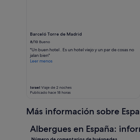
a
disponibilidad
O
están
p
sujetos
c
a
i
cambios.
ó
Pueden
Barceló Torre de Madrid
n
aplicarse
8/10
Bueno
p
términos
"Un buen hotel . Es un hotel viejo y un par de cosas no
a
y
jalan bien"
r
condiciones
Leer menos
a
adicionales.
d
o
s
p
Israel
Viaje de 2 noches
e
Publicado hace 18 horas
r
s
o
Más información sobre Esp
n
a
s
Albergues en España: info
c
o
Número de comentarios de huéspedes
n