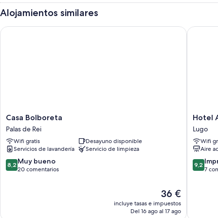
Alojamientos similares
Casa Bolboreta
Hotel Au
Casa
Hotel
Casa Bolboreta
Hotel 
Bolboreta
Aura
Palas de Rei
Lugo
Palas
Brios
Wifi gratis
Desayuno disponible
Wifi gr
de
Lugo
Servicios de lavandería
Servicio de limpieza
Aire a
Rei
Lugo
8.2
9.2
Muy bueno
Imp
8,2
9,2
sobre
sobre
20 comentarios
7 co
10,
10,
Muy
Impresi
El
36 €
bueno,
7 comen
precio
incluye tasas e impuestos
20 comentarios
actual
Del 16 ago al 17 ago
es