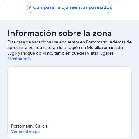
de
Comparar alojamientos parecidos
36 €
Información sobre la zona
Esta casa de vacaciones se encuentra en Portomarín. Además de
apreciar la belleza natural de la región en Muralla romana de
Lugo y Parque do Miño, también puedes visitar lugares
fundamentales para los aficionados a la cultura, como Iglesia de
Mostrar más
San Salvador y Museo Domus del Mitreo. Parque Zoológico
Avifauna y Parque zoológico Marcelle Natureza también
merecen la pena.
Ver guía de viaje de Portomarín
Ver más casas de vacaciones en Portomarín
Portomarín, Galicia
Ver en el mapa