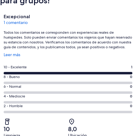
para grupos!
Comentarios
Excepcional
1 comentario
Todos los comentarios se corresponden con experiencias reales de
huéspedes. Solo pueden enviar comentarios los viajeros que hayan reservado
su estancia con nosotros. Verificamos los comentarios de acuerdo con nuestra
guía de contenidos, y los publicamos todos, ya sean positivos o negativos.
Se
Leer más
abre
en
1
10 - Excelente
1
una
comentarios
ventana
0
8 - Bueno
0
de
nueva
comentarios
un
0
6 - Normal
0
de
total
comentarios
un
0
4 - Mediocre
0
de
de
total
comentarios
1
un
0
2 - Horrible
0
de
de
con
total
comentarios
1
un
una
de
de
con
total
puntuación
1
un
una
de
10
8,0
de
con
total
puntuación
1
Limpieza
Ubicación