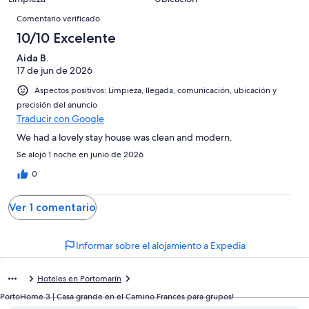
10
una
de
de
Comentarios
con
-
puntuación
1
Comentario verificado
8
una
Excelente
de
con
10/10 Excelente
-
puntuación
6
una
Bueno
de
Aida B.
-
puntuación
4
17 de jun de 2026
Normal
de
-
2
Aspectos positivos: Limpieza, llegada, comunicación, ubicación y
Mediocre
-
precisión del anuncio
Traducir con Google
Horrible
We had a lovely stay house was clean and modern.
Se alojó 1 noche en junio de 2026
0
Ver 1 comentario
Informar sobre el alojamiento a Expedia
Hoteles en Portomarín
PortoHome 3 | Casa grande en el Camino Francés para grupos!