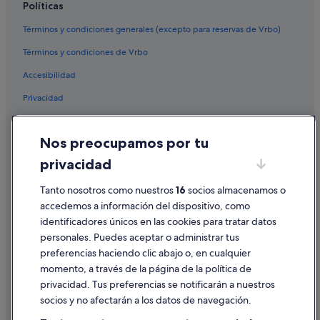
Políticas
Términos y condiciones generales (excepto para reservas de Vrbo)
Términos y condiciones de Vrbo
Accesibilidad
Privacidad
Cookies
Nos preocupamos por tu
Condiciones de uso
privacidad
Información legal/contacto
Pautas sobre el contenido y cómo denunciar contenido
Tanto nosotros como nuestros
16
socios almacenamos o
accedemos a información del dispositivo, como
identificadores únicos en las cookies para tratar datos
Ayuda
personales. Puedes aceptar o administrar tus
Ayuda
preferencias haciendo clic abajo o, en cualquier
momento, a través de la página de la política de
Cancelar un vuelo
privacidad. Tus preferencias se notificarán a nuestros
Cancelar una reserva de hotel o de un alquiler vacacional
socios y no afectarán a los datos de navegación.
Plazos de reembolso