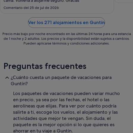
cama. Volvería a alojarme seguro. Gracias"
ago
Comentario del 25 de jul de 2026
al
31
ago
Ver los 271 alojamientos en Guntín
Precio más bajo por noche encontrado en las últimas 24 horas para una estancia
de 1 noche y 2 adultos. Los precios y la disponibilidad están sujetos a cambios.
Pueden aplicarse términos y condiciones adicionales.
Preguntas frecuentes
¿Cuánto cuesta un paquete de vacaciones para
Guntín?
Los paquetes de vacaciones pueden variar mucho
en precio, ya sea por las fechas, el hotel o las
aerolíneas que elijas. Para ver por cuánto podría
salirte a ti, escoge los vuelos, el alojamiento y las
actividades que mejor te vengan. Sin duda, el
paquete es la mejor opción si lo que quieres es
ahorrar en tu viaje a Guntín.