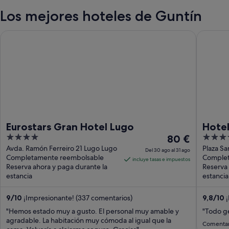
Los mejores hoteles de Guntín
Eurostars Gran Hotel Lugo
Hotel Se
Eurostars Gran Hotel Lugo
Hotel
4
El
4
80 €
out
precio
out
Avda. Ramón Ferreiro 21 Lugo Lugo
Plaza S
Del 30 ago al 31 ago
Completamente reembolsable
Complet
of
es
of
incluye tasas e impuestos
Reserva ahora y paga durante la
Reserva 
5
de
5
estancia
estancia
80 €
por
9
/
10
¡Impresionante! (337 comentarios)
9,8
/
10
¡
noche
"Hemos estado muy a gusto. El personal muy amable y
"Todo ge
del
agradable. La habitación muy cómoda al igual que la
30
Comentar