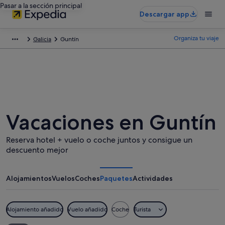
Pasar a la sección principal
Descargar app
Organiza tu viaje
Galicia
Guntín
Vacaciones en Guntín
Reserva hotel + vuelo o coche juntos y consigue un
descuento mejor
Alojamientos
Vuelos
Coches
Paquetes
Actividades
Alojamiento añadido
Vuelo añadido
Coche
Turista