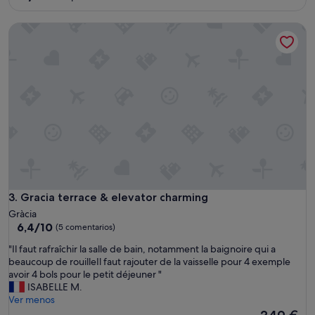
sobre
l
10,
a
Gracia terrace & elevator charming
Excepcional,
h
(4 comentarios)
o
r
a
d
e
e
n
t
r
a
d
a
Gracia terrace & elevator charming
3. Gracia terrace & elevator charming
e
s
Gràcia
6.4
a
6,4/10
(5 comentarios)
sobre
l
"
"Il faut rafraîchir la salle de bain, notamment la baignoire qui a
10,
a
I
beaucoup de rouilleIl faut rajouter de la vaisselle pour 4 exemple
(5 comentarios)
s
l
avoir 4 bols pour le petit déjeuner "
1
f
ISABELLE M.
4
a
Ver menos
:
u
El