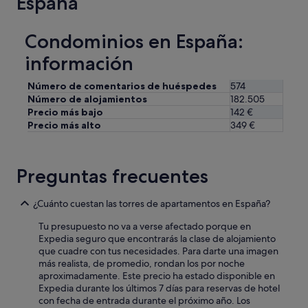
España
x
é
e
n
m
e
Condominios en España:
p
s
l
t
información
e
u
a
v
Número de comentarios de huéspedes
574
v
i
Número de alojamientos
182.505
o
m
Precio más bajo
142 €
i
o
Precio más alto
349 €
r
s
4
h
b
a
o
b
Preguntas frecuentes
l
l
s
a
p
n
¿Cuánto cuestan las torres de apartamentos en España?
o
d
u
Tu presupuesto no va a verse afectado porque en
o
r
Expedia seguro que encontrarás la clase de alojamiento
c
l
que cuadre con tus necesidades. Para darte una imagen
o
e
más realista, de promedio, rondan los por noche
n
p
aproximadamente. Este precio ha estado disponible en
o
e
Expedia durante los últimos 7 días para reservas de hotel
t
t
con fecha de entrada durante el próximo año. Los
r