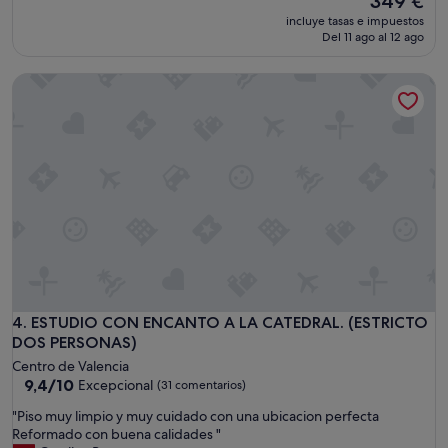
349 €
0
t
precio
0
incluye tasas e impuestos
r
actual
,
Del 11 ago al 12 ago
a
es
p
f
de
u
ESTUDIO CON ENCANTO A LA CATEDRAL. (ESTRICTO DOS 
r
349 €
e
a
s
î
l
c
a
h
s
i
e
r
ñ
l
o
a
r
s
a
a
n
l
o
l
s
e
ESTUDIO CON ENCANTO A LA CATEDRAL. (ESTRICTO DOS 
4. ESTUDIO CON ENCANTO A LA CATEDRAL. (ESTRICTO
e
d
DOS PERSONAS)
p
e
r
Centro de Valencia
b
e
9.4
9,4/10
Excepcional
(31 comentarios)
a
s
sobre
i
e
"
"Piso muy limpio y muy cuidado con una ubicacion perfecta
10,
n
n
P
Reformado con buena calidades "
Excepcional,
,