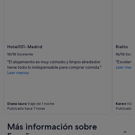
j
n
r
o
u
m
u
t
a
t
o
d
e
s
o
r
e
c
d
s
o
e
t
n
l
a
b
Hotel101- Madrid
Rialto
a
b
u
v
10/10
Excelente
10/10
Excel
a
e
a
e
n
"El alojamiento es muy cómodo y limpio alrededor
"Excelent
i
n
a
tiene todo lo indispensable para comprar comida."
Leer men
s
e
c
Leer menos
s
l
a
e
p
l
l
i
i
l
s
d
e
o
a
p
Diana laura
Viaje de 1 noche
Karen
Viaje
.
d
o
Publicado hace 7 horas
Publicado h
T
e
u
a
s
r
m
"
Más información sobre
4
b
e
i