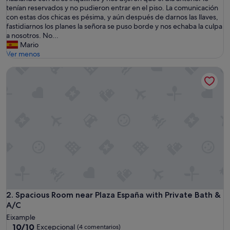
r
tenían reservados y no pudieron entrar en el piso. La comunicación
i
con estas dos chicas es pésima, y aún después de darnos las llaves,
b
fastidiarnos los planes la señora se puso borde y nos echaba la culpa
l
a nosotros. No...
e
Mario
e
Ver menos
x
Spacious Room near Plaza España with Private Bath & A/C
p
e
r
i
e
n
c
i
a
,
d
i
c
e
Spacious Room near Plaza España with Private Bath & A/C
2. Spacious Room near Plaza España with Private Bath &
n
A/C
q
Eixample
u
10.0
10/10
Excepcional
(4 comentarios)
e