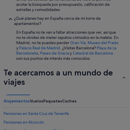
e
acotar la búsqueda por presupuesto, calificación de
e
estrellas y comodidades.
l
¿Qué planes hay en España cerca de mi torre de
d
apartamentos?
í
a
En España no te van a faltar atracciones que ver, así que
a
no te olvides de meter zapatos cómodos en la maleta. En
n
Madrid, no te puedes perder
Gran Vía
,
Museo del Prado
t
y
Palacio Real de Madrid
. ¿Visitas Barcelona?
Playa de La
e
Barceloneta
,
Paseo de Gracia
y
Catedral de Barcelona
r
son sus puntos de interés más conocidos.
i
o
Te acercamos a un mundo de
r
l
viajes
o
t
e
n
Alojamientos
Vuelos
Paquetes
Coches
í
a
n
Pensiones en Santa Cruz de Tenerife
r
Pensiones en Alcorcón
e
s