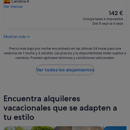
t
i
Carolina R.
(31 comentarios)
n
ó
s
Ver menos
o
h
o
El
142 €
t
a
m
precio
incluye tasas e impuestos
a
s
u
actual
Del 5 sept al 6 sept
m
t
y
es
m
a
l
de
e
Mostrar más
l
i
142 €
n
a
m
t
s
p
Precio
Precio más bajo por noche encontrado en las últimas 24 horas para una
l
1
i
estancia de 1 noche y 2 adultos. Los precios y la disponibilidad están sujetos a
más
a
cambios. Pueden aplicarse términos y condiciones adicionales.
5
o
bajo
b
:
y
por
a
0
m
noche
Ver todos los alojamientos
i
0
u
encontrado
g
,
y
en
n
d
c
las
o
e
u
últimas
i
s
i
24 horas
Encuentra alquileres
r
p
d
para
e
u
a
vacacionales que se adapten a
una
q
é
d
estancia
u
tu estilo
s
o
de
i
d
c
1 noche
a
e
o
y
Buscar casas barco
Buscar apartoteles
Buscar villas
b