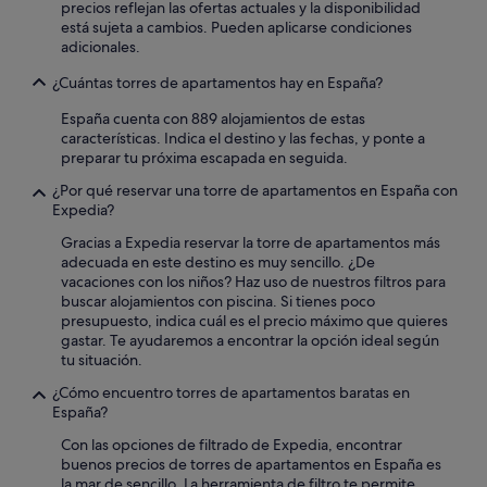
i
precios reflejan las ofertas actuales y la disponibilidad
o
t
está sujeta a cambios. Pueden aplicarse condiciones
s
d
adicionales.
i
é
n
¿Cuántas torres de apartamentos hay en España?
j
q
e
u
España cuenta con 889 alojamientos de estas
u
i
características. Indica el destino y las fechas, y ponte a
n
l
preparar tu próxima escapada en seguida.
e
i
r
n
¿Por qué reservar una torre de apartamentos en España con
"
o
Expedia?
s
Gracias a Expedia reservar la torre de apartamentos más
y
adecuada en este destino es muy sencillo. ¿De
n
vacaciones con los niños? Haz uso de nuestros filtros para
o
buscar alojamientos con piscina. Si tienes poco
s
presupuesto, indica cuál es el precio máximo que quieres
d
gastar. Te ayudaremos a encontrar la opción ideal según
i
tu situación.
j
e
¿Cómo encuentro torres de apartamentos baratas en
r
España?
o
n
Con las opciones de filtrado de Expedia, encontrar
q
buenos precios de torres de apartamentos en España es
u
la mar de sencillo. La herramienta de filtro te permite