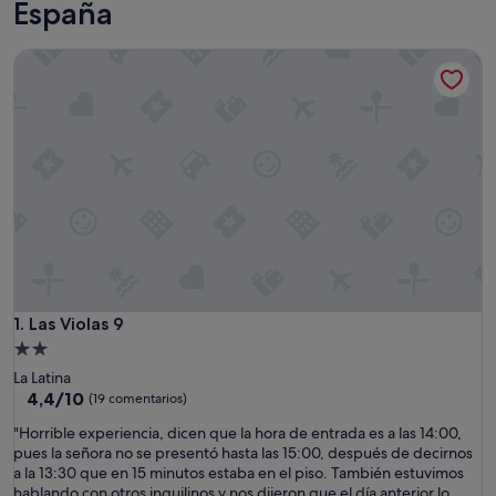
España
Las Violas 9
Las Violas 9
1. Las Violas 9
Alojamiento
de
La Latina
2.0 estrellas
4.4
4,4/10
(19 comentarios)
sobre
"
"Horrible experiencia, dicen que la hora de entrada es a las 14:00,
10,
H
pues la señora no se presentó hasta las 15:00, después de decirnos
(19 comentarios)
o
a la 13:30 que en 15 minutos estaba en el piso. También estuvimos
r
hablando con otros inquilinos y nos dijeron que el día anterior lo