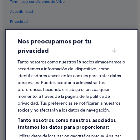
Términos y condiciones de Vrbo
Pensiones en Betanzos
Accesibilidad
Pensiones en Viveiro
Privacidad
Paradores hoteles en Mondoñedo
Pensiones en Portomarín
Cookies
Nos preocupamos por tu
Pontevedra hoteles
Condiciones de uso
privacidad
Pensiones en Vilagarcía de Arousa
Información legal/contacto
Vigo hoteles
Tanto nosotros como nuestros
16
socios almacenamos o
Pautas sobre el contenido y cómo denunciar contenido
accedemos a información del dispositivo, como
Cabañas en Aldán
identificadores únicos en las cookies para tratar datos
Ayuda
Albergues en O Pedrouzo
personales. Puedes aceptar o administrar tus
Ayuda
Ourense hoteles
preferencias haciendo clic abajo o, en cualquier
momento, a través de la página de la política de
Moteles en Vilagarcía de Arousa
Cancelar un vuelo
privacidad. Tus preferencias se notificarán a nuestros
Campings de caravanas en Vigo
Cancelar una reserva de hotel o de un alquiler vacacional
socios y no afectarán a los datos de navegación.
Albergues en Palas de Rei
Plazos de reembolso
Tanto nosotros como nuestros asociados
Pensiones en A Cañiza
tratamos los datos para proporcionar:
Utilizar un cupón de Expedia
Pensiones en Sada
Utilizar datos de localización geográfica precisa. Analizar
Documentos para viajes internacionales