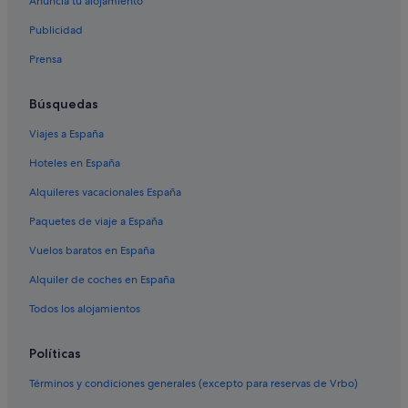
Anuncia tu alojamiento
Casas privadas de vacaciones en O Porto de Espasante
Publicidad
Baiona hoteles
Prensa
Pensiones en Ferrol
Hoteles con spa en Sanxenxo
Búsquedas
Pensiones en Lugo
Viajes a España
Casas privadas de vacaciones en Vigo
Hoteles en España
Hoteles con spa en Santiago de Compostela
Alquileres vacacionales España
Cabañas en Noia
Paquetes de viaje a España
Centro histórico de La Coruña hoteles
Vuelos baratos en España
Pensiones en O Barco de Valdeorras
Alquiler de coches en España
Hoteles de 5 estrellas en Sanxenxo
Pensiones en As Pontes de García Rodríguez
Todos los alojamientos
Hoteles de 4 estrellas en Cedeira
Políticas
Santiago de Compostela hoteles
Términos y condiciones generales (excepto para reservas de Vrbo)
Hoteles con spa en Vigo