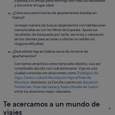
Expedia a tu antojo para restringir aún más tus resultados
y encontrar el lugar ideal.
¿Cómo encuentro torres de apartamentos baratas en
Galicia?
La mejor manera de buscar alojamientos con habitaciones
comunicadas es con los filtros de Expedia. Ajusta tus
resultados de búsqueda por tarifa, servicios y valoración
de los clientes para acceder a ofertas increíbles sin
ninguna dificultad.
¿Qué planes hay en Galicia cerca de mi torre de
apartamentos?
Con tantos atractivos como tiene este destino, va a ser
complicado decidir con cuál estrenarse. Vigo es una
ciudad conocida con atracciones como
Zoológico de
Vigo
,
Centro cultural Afundación Vigo
o
Praia da
Mourisca
. Asimismo, La Coruña cuenta con
Aquarium
Finisterrae
,
Praia das Lapas
y
Teatro Rosalía de Castro
entre los atractivos mejor valorados.
Te acercamos a un mundo de
viajes