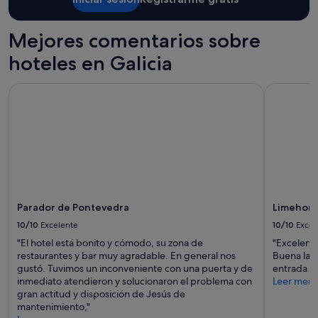
Mejores comentarios sobre
hoteles en Galicia
Parador de Pontevedra
Limehome 
Parador de Pontevedra
Limehome
10/10
Excelente
10/10
Excel
"El hotel está bonito y cómodo, su zona de
"Excelente
restaurantes y bar muy agradable. En general nos
Buena lava
gustó. Tuvimos un inconveniente con una puerta y de
entrada de
inmediato atendieron y solucionaron el problema con
Leer men
gran actitud y disposición de Jesús de
mantenimiento,"