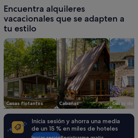
Encuentra alquileres
vacacionales que se adapten a
tu estilo
Buscar casas barco
Buscar cabañas
Buscar casa
Casas flotantes
Cabañas
Casas de 
Inicia sesión y ahorra una media
de un 15 % en miles de hoteles
Iniciar sesión
Registrarme gratis