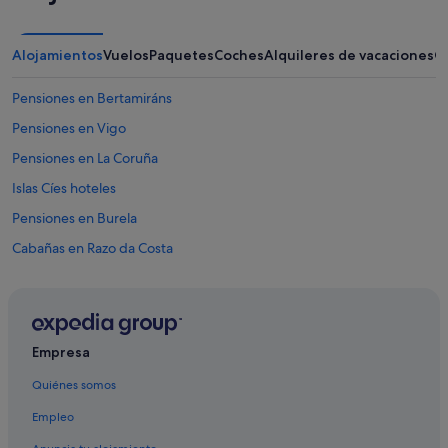
Alojamientos
Vuelos
Paquetes
Coches
Alquileres de vacaciones
O
Pensiones en Bertamiráns
Pensiones en Vigo
Pensiones en La Coruña
Islas Cíes hoteles
Pensiones en Burela
Cabañas en Razo da Costa
Cabañas en Manzaneda
La Coruña hoteles
Cabañas en San Vicente do Grove
Empresa
Apartamentos en Centro histórico de La Coruña
Quiénes somos
Pensiones en Portonovo
Empleo
Cabañas en Islas Cíes