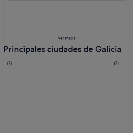
Ver mapa
Principales ciudades de Galicia
Teo
Santiago 
Teo
Santiag