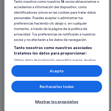
Tanto nosotros como nuestros
16
socios almacenamos o
Pautas sobre el contenido y cómo denunciar contenido
Sobradelo hoteles
accedemos a información del dispositivo, como
identificadores únicos en las cookies para tratar datos
Hoteles románticos en Vilagarcía de Arousa
Ayuda
personales. Puedes aceptar o administrar tus
Hoteles con bodega en Vilagarcía de Arousa
Ayuda
preferencias haciendo clic abajo o, en cualquier
Hoteles cerca de Estación de tren de Vilagarcía de Arousa
momento, a través de la página de la política de
Cancelar un vuelo
privacidad. Tus preferencias se notificarán a nuestros
Hoteles con casino en Vilagarcía de Arousa
Cancelar una reserva de hotel o de un alquiler vacacional
socios y no afectarán a los datos de navegación.
Vilagarcía de Arousa hoteles
Plazos de reembolso
Tanto nosotros como nuestros asociados
Hoteles de 5 estrellas en Vilagarcía de Arousa
tratamos los datos para proporcionar:
Utilizar un cupón de Expedia
Casas rurales en Carril
Utilizar datos de localización geográfica precisa. Analizar
Documentos para viajes internacionales
activamente las características del dispositivo para su
identificación. Almacenar la información en un dispositivo
Acepto
y/o acceder a ella. Publicidad y contenido personalizados,
medición de publicidad y contenido, investigación de
audiencia y desarrollo de servicios.
© 2026 Expedia, Inc., una empresa de Expedia Group. Todos los
Rechazarlas todas
Lista de asociados (proveedores)
derechos reservados. Expedia y el logotipo de Expedia son marcas
comerciales o marcas comerciales registradas de Expedia, Inc.
Vacationspot, S.L., Agencia de Viajes, I-AV-0000631.3.
Mostrar los propósitos