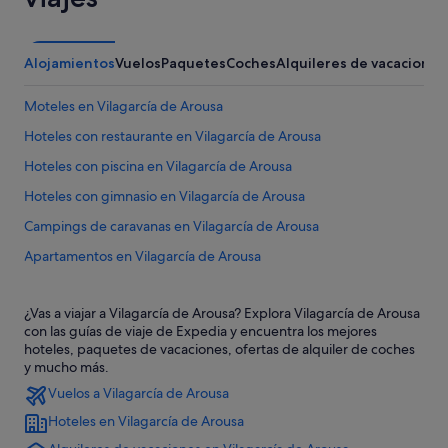
Alojamientos
Vuelos
Paquetes
Coches
Alquileres de vacaciones
Moteles en Vilagarcía de Arousa
Hoteles con restaurante en Vilagarcía de Arousa
Hoteles con piscina en Vilagarcía de Arousa
Hoteles con gimnasio en Vilagarcía de Arousa
Campings de caravanas en Vilagarcía de Arousa
Apartamentos en Vilagarcía de Arousa
Hoteles con bar en Vilagarcía de Arousa
¿Vas a viajar a Vilagarcía de Arousa? Explora Vilagarcía de Arousa
Moteles en Estación de tren de Vilagarcía de Arousa
con las guías de viaje de Expedia y encuentra los mejores
B&B en Vilagarcía de Arousa
hoteles, paquetes de vacaciones, ofertas de alquiler de coches
y mucho más.
Pensiones en Carril
Vuelos a Vilagarcía de Arousa
Hoteles para bodas en Vilagarcía de Arousa
Hoteles en Vilagarcía de Arousa
O Salnés hoteles