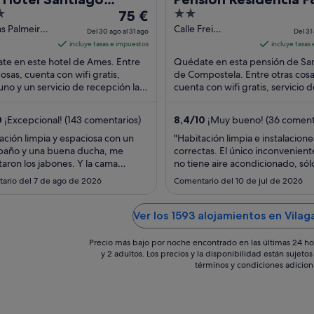
El
2
adoiro
75 €
precio
out
s Palmeiras
Calle Frei
Del 30 ago al 31 ago
Del 31 
na Rua Buxo
Rosendo Salvado,
es
of
incluye tasas e impuestos
incluye tasas
16 Santiago de
de
5
e en este hotel de Ames. Entre
Quédate en esta pensión de Sa
Compostela
75 €
cosas, cuenta con wifi gratis,
de Compostela. Entre otras cosa
no y un servicio de recepción las
por
cuenta con wifi gratis, servicio 
as. Dos atracciones turísticas
limpieza y asistencia turística y p
noche
res ...
compra de ...
del
0
¡Excepcional! (143 comentarios)
8,4
/
10
¡Muy bueno! (36 coment
30
ación limpia y espaciosa con un
"Habitación limpia e instalacione
ago
baño y una buena ducha, me
correctas. El único inconvenient
al
aron los jabones. Y la cama
no tiene aire acondicionado, sól
31
sima. El desayuno correcto, no
ventilador. Por la noche refresca
ario del 7 de ago de 2026
Comentario del 10 de jul de 2026
er variado, pero por el precio está
bastante incluso en verano, por 
ago
en. Tenía sitio para aparcar gratis
para dormir no lo echamos de 
calle, buen hotel con buena
Nos tuvimos que poner antimos
Ver los 1593 alojamientos en Vilag
ón calidad/precio."
porque había alguno que otro. 
el día ..."
Precio más bajo por noche encontrado en las últimas 24 ho
y 2 adultos. Los precios y la disponibilidad están sujet
términos y condiciones adicion