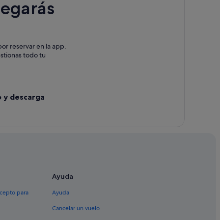
legarás
lagarcía de Arousa
or reservar en la app.
de Vilagarcía de Arousa
estionas todo tu
de Arousa
garcía de Arousa
o y descarga
Ayuda
xcepto para
Ayuda
Cancelar un vuelo