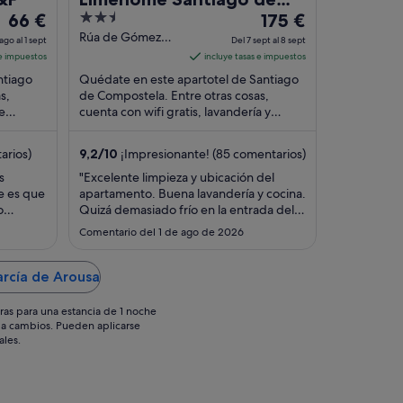
El
2.5
El
66 €
Compostela
175 €
precio
out
precio
Rúa de Gómez
ago al 1 sept
Del 7 sept al 8 sept
Ulla 7 Santiago de
es
of
es
 e impuestos
incluye tasas e impuestos
Compostela A
de
5
de
ntiago
Quédate en este apartotel de Santiago
Coruña
66 €
175 €
s,
de Compostela. Entre otras cosas,
de
por
cuenta con wifi gratis, lavandería y
por
ara la
televisión por cable. Dos atracciones
noche
noche
turísticas ...
del
del
arios)
9,2
/
10
¡Impresionante! (85 comentarios)
31
7
s
"Excelente limpieza y ubicación del
ago
sept
e es que
apartamento. Buena lavandería y cocina.
al
al
o
Quizá demasiado frío en la entrada del
1
8
edificio."
Comentario del 1 de ago de 2026
lo que
sept
sept
menos.
quitos
arcía de Arousa
Durante
ras para una estancia de 1 noche
os a cambios. Pueden aplicarse
ales.