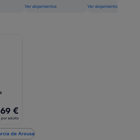
Ver alojamientos
Ver alojamientos
allega con Chef Instructor
a
69 €
por adulto
arcía de Arousa