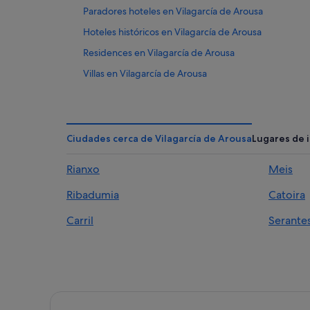
Paradores hoteles en Vilagarcía de Arousa
Hoteles históricos en Vilagarcía de Arousa
Residences en Vilagarcía de Arousa
Villas en Vilagarcía de Arousa
Hoteles con conserje en Vilagarcía de Arousa
Carril hoteles
Hoteles que aceptan mascotas en Vilagarcía de Arou
Ciudades cerca de Vilagarcía de Arousa
Lugares de 
Hoteles en la playa en Vilagarcía de Arousa
Rianxo
Meis
Casas rurales en Vilagarcía de Arousa
Ribadumia
Catoira
Hotusa hoteles en Vilagarcía de Arousa
Moteles en Estación de tren de Vilagarcía de Arousa
Carril
Serante
Condominios en Vilagarcía de Arousa
Hoteles con restaurante en Vilagarcía de Arousa
Hoteles de aventura en Vilagarcía de Arousa
Casas de huéspedes en Vilagarcía de Arousa