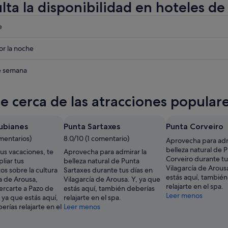
lta la disponibilidad en hoteles de
eba
e
eba
r la noche
a
eba
de semana
a
te cerca de las atracciones popular
a
ubianes
Punta Sartaxes
Punta Corveiro
mentarios)
8.0/10 (1 comentario)
Aprovecha para adm
belleza natural de 
tus vacaciones, te
Aprovecha para admirar la
Corveiro durante tu
liar tus
belleza natural de Punta
Vilagarcía de Arous
s sobre la cultura
Sartaxes durante tus días en
estás aquí, también
a de Arousa,
Vilagarcía de Arousa. Y, ya que
relajarte en el spa.
ercarte a Pazo de
estás aquí, también deberías
Leer menos
 ya que estás aquí,
relajarte en el spa.
rías relajarte en el
Leer menos