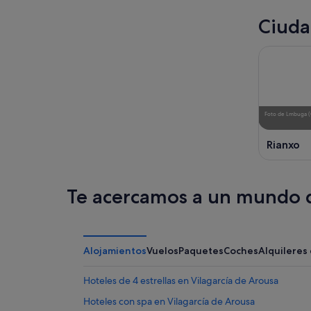
Ciuda
Foto
de
Lmbuga
(
Rianxo
Te acercamos a un mundo d
Alojamientos
Vuelos
Paquetes
Coches
Alquileres
Hoteles de 4 estrellas en Vilagarcía de Arousa
Hoteles con spa en Vilagarcía de Arousa