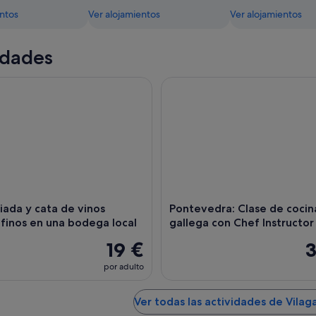
entos
Ver alojamientos
Ver alojamientos
idades
ada y cata de vinos albariño finos en una bodega local
Pontevedra: Clase de cocina g
uiada y cata de vinos
Pontevedra: Clase de cocin
o finos en una bodega local
gallega con Chef Instructor
19 €
3
por adulto
Ver todas las actividades de Vilag