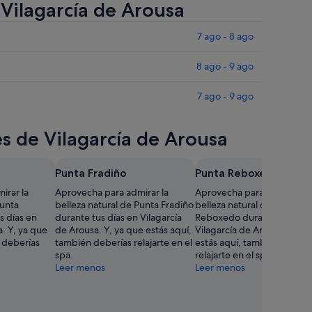
 Vilagarcía de Arousa
7 ago - 8 ago
8 ago - 9 ago
7 ago - 9 ago
es de Vilagarcía de Arousa
Punta Fradiño
Punta Reboxedo
irar la
Aprovecha para admirar la
Aprovecha para admirar la
Punta
belleza natural de Punta Fradiño
belleza natural de Punta
s días en
durante tus días en Vilagarcía
Reboxedo durante tus días
a. Y, ya que
de Arousa. Y, ya que estás aquí,
Vilagarcía de Arousa. Y, ya
 deberías
también deberías relajarte en el
estás aquí, también deberí
spa.
relajarte en el spa.
Leer menos
Leer menos