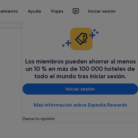
jamiento
Ayuda
Viajes
Iniciar sesión
Organiza tu viaje
Los miembros pueden ahorrar al menos
un 10 % en más de 100 000 hoteles de
todo el mundo tras iniciar sesión.
Iniciar sesión
Más información sobre Expedia Rewards
Foto
de
Frank Baulo
(
Creative Commons Attribution-Share Alike 3.0
)
Danos tu opinión