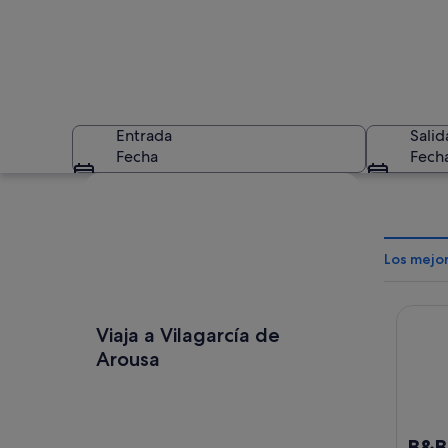
Entrada
Salid
Fecha
Fech
Ver mapa
Los mejor
B&B Ho
Un puerto deportiv
Viaja a Vilagarcía de
Arousa
B&B