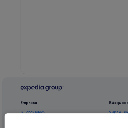
Sobrán hoteles
B&B en Vilagarcía de Arousa
Casas rurales en Carril
Albergues en Vilagarcía de Arousa
Hoteles boutique en Vilagarcía de Arousa
O Salnés hoteles
Empresa
Búsqued
Quiénes somos
Viajes a Esp
Empleo
Hoteles en 