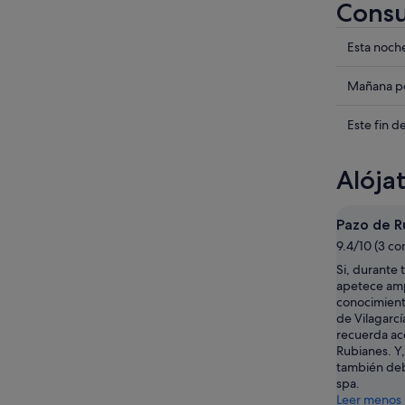
Consu
Compru
Esta noch
los
precios
Compru
Mañana po
en
los
Vilagarcí
precios
Compru
Este fin 
de
en
los
Arousa
Vilagarcí
precios
Alója
para
de
en
esta
Arousa
Vilagarcí
noche,
para
de
Pazo de R
7
mañana
Arousa
9.4/10 (3 co
ago
por
para
Si, durante 
-
la
este
apetece amp
8
noche,
fin
conocimiento
ago
8
de
de Vilagarcí
ago
semana,
recuerda ac
Rubianes. Y,
-
7
también debe
9
ago
spa.
ago
-
Leer menos