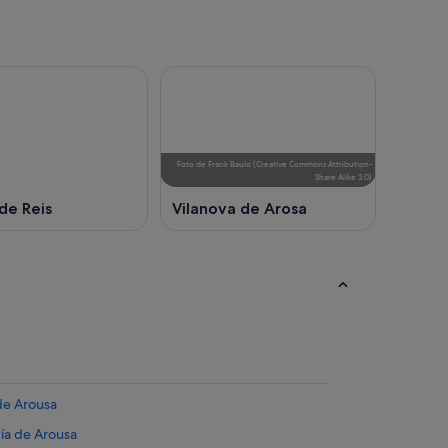
Foto
de
Frank Baulo
(
Creative Commons Attribution-
Share Alike 3.0
)
de Reis
Vilanova de Arosa
de Arousa
ía de Arousa