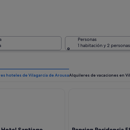
Una marin
a
Personas
a
1 habitación y 2 personas
Un río tra
es hoteles de Vilagarcía de Arousa
Alquileres de vacaciones en Vi
tel Santiago Milladoiro
Pension Residencia F&F
o con barcos amarrados, un paseo marítimo y edificios al fondo.
 Hotel Santiago
Pension Residencia F