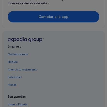
itinerario estés donde estés.
Hoteles en la playa en Ponteceso
Apartamentos en Neaño
Cambiar a la app
Casas de campo en Laxe
Chalets en Ponteceso
Apartamentos en Ponteceso
Casas rurales en Ponteceso
Empresa
Albergues en Ponteceso
Quiénes somos
Residences en Laxe
Empleo
Hoteles cerca de Playa de Osmo
Campings de caravanas en Laxe
Anuncia tu alojamiento
Casas privadas de vacaciones en Costa de la Muerte
Publicidad
Casas rurales en Corme-Puerto
Prensa
Apartamentos en Corme-Puerto
Búsquedas
Cabañas en Corme-Puerto
Viajes a España
Albergues en Corme-Puerto