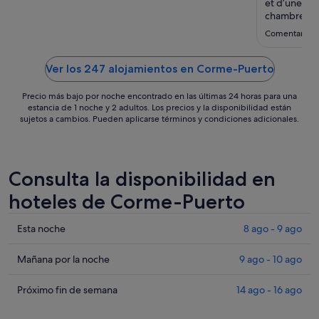
sept
et d’une gra
al
chambres et 
couchages. C
4
Comentario de
vaut la pein
sept
Ver los 247 alojamientos en Corme-Puerto
Precio más bajo por noche encontrado en las últimas 24 horas para una
estancia de 1 noche y 2 adultos. Los precios y la disponibilidad están
sujetos a cambios. Pueden aplicarse términos y condiciones adicionales.
Consulta la disponibilidad en
hoteles de Corme-Puerto
Comprueba
Esta noche
8 ago - 9 ago
los
precios
Comprueba
Mañana por la noche
9 ago - 10 ago
en
los
Corme-
precios
Comprueba
Próximo fin de semana
14 ago - 16 ago
Puerto
en
los
para