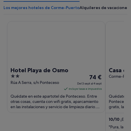
Los mejores hoteles de Corme-Puerto
Alquileres de vacaciones
Hotel Playa de Osmo
Casa de vac
Hotel Playa de Osmo
Casa de
2
El
74 €
'Encant
Corme-Puer
out
precio
Rúa A Serra, s/n Ponteceso
con vist
Del 3 sept al 4 sept
of
es
incluye tasas e impuestos
aire ac
5
de
Quédate en este apartotel de Ponteceso. Entre
Quédate en 
74 €
otras cosas, cuenta con wifi gratis, aparcamiento
Ponteceso. E
en las instalaciones y servicio de limpieza diario.
por
gratis, lavan
Dos atracciones ...
Dos atraccion
noche
del
10
/
10
¡Excep
3
"Pura, la da