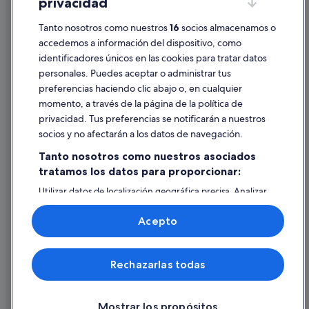
privacidad
Información legal/contacto
Tanto nosotros como nuestros
16
socios almacenamos o
Pautas sobre el contenido y cómo denunciar contenido
accedemos a información del dispositivo, como
identificadores únicos en las cookies para tratar datos
Ayuda
personales. Puedes aceptar o administrar tus
Ayuda
preferencias haciendo clic abajo o, en cualquier
momento, a través de la página de la política de
Cancelar un vuelo
privacidad. Tus preferencias se notificarán a nuestros
Cancelar una reserva de hotel o de un alquiler vacacional
socios y no afectarán a los datos de navegación.
Plazos de reembolso
Tanto nosotros como nuestros asociados
tratamos los datos para proporcionar:
Utilizar un cupón de Expedia
Utilizar datos de localización geográfica precisa. Analizar
Documentos para viajes internacionales
activamente las características del dispositivo para su
identificación. Almacenar la información en un dispositivo
Acepto
y/o acceder a ella. Publicidad y contenido personalizados,
medición de publicidad y contenido, investigación de
audiencia y desarrollo de servicios.
© 2026 Expedia, Inc., una empresa de Expedia Group. Todos los
Rechazarlas todas
Lista de asociados (proveedores)
derechos reservados. Expedia y el logotipo de Expedia son marcas
comerciales o marcas comerciales registradas de Expedia, Inc.
Vacationspot, S.L., Agencia de Viajes, I-AV-0000631.3.
Mostrar los propósitos