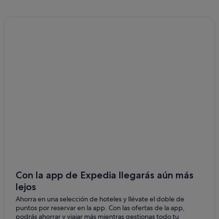
Apartoteles en Corme-Puerto
Casas de campo en Ponteceso
Hoteles de 4 estrellas en Costa de la Muerte
Hoteles con gimnasio en Ponteceso
Hoteles de 3 estrellas en A Telleira
Chalets en Laxe
Hoteles con spa en Laxe
Laxe hoteles
Casas privadas de vacaciones en Laxe
B&B en Corme-Puerto
Casas privadas de vacaciones en Corme-Puerto
Neaño hoteles
Con la app de Expedia llegarás aún más
lejos
Pensiones en Ponteceso
Ahorra en una selección de hoteles y llévate el doble de
Albergues en Neaño
puntos por reservar en la app. Con las ofertas de la app,
Cabañas en A Telleira
podrás ahorrar y viajar más mientras gestionas todo tu