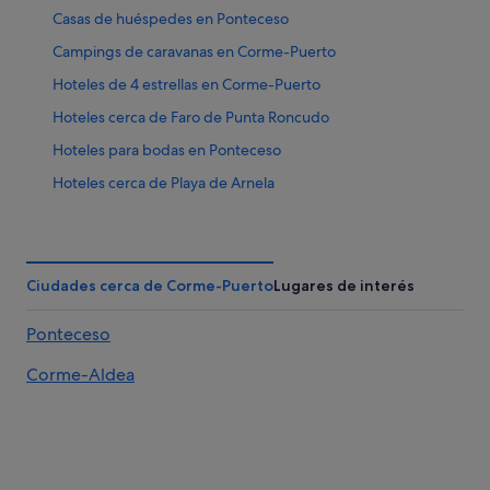
Casas de huéspedes en Ponteceso
Campings de caravanas en Corme-Puerto
Hoteles de 4 estrellas en Corme-Puerto
Hoteles cerca de Faro de Punta Roncudo
Hoteles para bodas en Ponteceso
Hoteles cerca de Playa de Arnela
Hoteles LGTBQIA en Ponteceso
Casas de huéspedes en Costa de la Muerte
Casas rurales en Neaño
Ciudades cerca de Corme-Puerto
Lugares de interés
Corme-Puerto hoteles
Ponteceso
Hoteles para familias en Ponteceso
Corme-Aldea
Cabañas en Costa de la Muerte
Pensiones en Corme-Puerto
Hoteles de 3 estrellas en Corme-Puerto
Hoteles con bar en Ponteceso