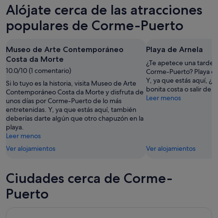
Corme-
precios
Alójate cerca de las atracciones
esta
Puerto
en
noche,
para
Corme-
populares de Corme-Puerto
8
mañana
Puerto
ago
por
para
Museo de Arte Contemporáneo
Playa de Arnela
-
la
el
Costa da Morte
9
noche,
próximo
¿Te apetece una tarde d
10.0/10 (1 comentario)
ago
9
fin
Corme-Puerto? Playa de
Y, ya que estás aquí, ¿p
ago
de
Si lo tuyo es la historia, visita Museo de Arte
bonita costa o salir de
-
Contemporáneo Costa da Morte y disfruta de
semana,
Leer menos
unos días por Corme-Puerto de lo más
10
14
entretenidas. Y, ya que estás aquí, también
ago
ago
deberías darte algún que otro chapuzón en la
-
playa.
16
Leer menos
ago
Ver alojamientos
Ver alojamientos
Ciudades cerca de Corme-
Puerto