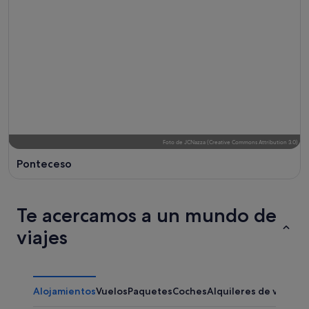
Foto
de
JCNazza
(
Creative Commons Attribution 3.0
)
Ponteceso
Te acercamos a un mundo de
viajes
Alojamientos
Vuelos
Paquetes
Coches
Alquileres de vacaci