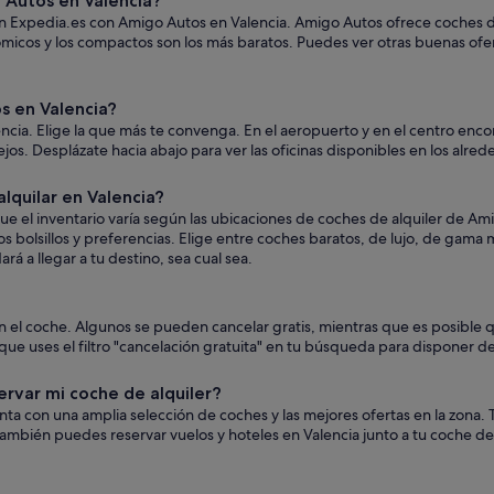
 Autos en Valencia?
en Expedia.es con Amigo Autos en Valencia. Amigo Autos ofrece coches de 
nómicos y los compactos son los más baratos. Puedes ver otras buenas of
 en Valencia?
cia. Elige la que más te convenga. En el aeropuerto y en el centro encon
 lejos. Desplázate hacia abajo para ver las oficinas disponibles en los alre
quilar en Valencia?
 el inventario varía según las ubicaciones de coches de alquiler de Ami
s bolsillos y preferencias. Elige entre coches baratos, de lujo, de gama
á a llegar a tu destino, sea cual sea.
ún el coche. Algunos se pueden cancelar gratis, mientras que es posib
ue uses el filtro "cancelación gratuita" en tu búsqueda para disponer de
ervar mi coche de alquiler?
uenta con una amplia selección de coches y las mejores ofertas en la zon
ambién puedes reservar vuelos y hoteles en Valencia junto a tu coche de