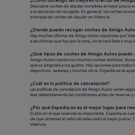
¿Cómo obtengo las mejores ofertas de Amigo
Descubre coches de alquiler increíbles al mejor precio 
y la ubicación de recogida. En general, los coches eco
principal de coches de alquiler en Valencia.
¿Dónde puedo recoger coches de Amigo Autos
Hay muchas oficinas de Amigo Autos repartidas por Valen
a las oficinas que hay por la zona, no te hará falta ir muy
¿Qué tipos de coches de Amigo Autos puedo al
Amigo Autos cuenta con muchos coches distintos. Aunque
que se adaptará a tus gustos. Hay opciones para todos lo
deportivos, sedanes y muchos otros. Expedia.es te ayudar
¿Cuál es la política de cancelación?
Las políticas de cancelación de Amigo Autos varían seg
leas detenidamente las condiciones antes de reservar y q
¿Por qué Expedia.es es el mejor lugar para res
El sitio en el que reservas es importante. Expedia.es c
de que obtienes el vehículo adecuado al mejor precio. T
Valencia.