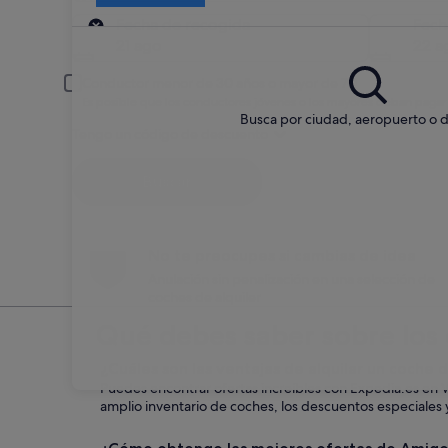
Recogida
Fecha de recogida
Fech
21 ago
22 a
Conductor menor de 30 años o mayor de 70
Es posible que los conductores jóvenes o los mayores deban pagar
Busca por ciudad, aeropuerto o d
Tengo un código de descuento
Buscar
No te preocupes si cambias de idea
Anulación sin penalización en una selección de
coches de alquiler
Qué debes saber sobre los 
¿Cuáles son las ventajas de alquilar un coche
Puedes encontrar ofertas increíbles con Expedia.es en 
amplio inventario de coches, los descuentos especiales y 