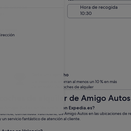
Entrega en el lugar de 
a de entrega
Hora de recogida
go
 un recargo.
irección
Date un capricho
Los miembros ahorran al menos un 10 % en más
de un millón de coches de alquiler
coches de alquiler de Amigo Autos
 de Amigo Autos en Valencia con Expedia.es?
Valencia, Comunidad Valenciana, de Amigo Autos en las ubicaciones de 
un servicio fantástico de atención al cliente.