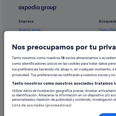
Casas privadas de vacaciones en Comunidad Valenciana
Hoteles de 3 estrellas en Centro de Valencia
Empresa
Búsqued
Nh Hotels en Valencia
Hoteles de golf en Comunidad Valenciana
Quiénes somos
Viajes a Esp
Residences en Provincia de Valencia
Empleo
Hoteles en 
Nos preocupamos por tu priva
Hoteles con piscina en Valencia
Anuncia tu alojamiento
Alquileres 
Apartamentos en Comunidad Valenciana
Publicidad
Paquetes de
Tanto nosotros como nuestros
16
socios almacenamos o accedemos
Casas en árboles en Comunidad Valenciana
Prensa
Vuelos bara
como identificadores únicos en las cookies para tratar datos per
Hoteles boutique en Centro de Valencia
tus preferencias haciendo clic abajo o, en cualquier momento, a t
Alquiler de
privacidad. Tus preferencias se notificarán a nuestros socios y n
Valencia hoteles
Todos los a
Tanto nosotros como nuestros asociados tratamos l
Casas barco en Comunidad Valenciana
Utilizar datos de localización geográfica precisa. Analizar activamente
Hoteles con bodega en Provincia de Valencia
su identificación. Almacenar la información en un dispositivo y/o acc
Pensiones en Valencia
personalizados, medición de publicidad y contenido, investigación de
Lista de asociados (proveedores)
Hoteles para familias en Comunidad Valenciana