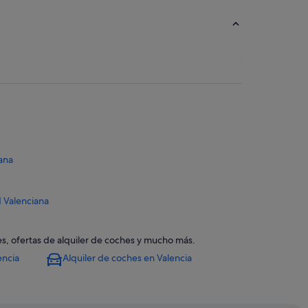
ana
 Valenciana
idad Valenciana
nes, ofertas de alquiler de coches y mucho más.
encia
Alquiler de coches en Valencia
de València-Joaquín Sorolla
alència-Joaquín Sorolla