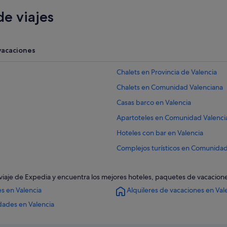
e viajes
vacaciones
Chalets en Provincia de Valencia
Chalets en Comunidad Valenciana
Casas barco en Valencia
Apartoteles en Comunidad Valenci
Hoteles con bar en Valencia
Complejos turísticos en Comunidad
Hoteles con restaurante en Comun
de viaje de Expedia y encuentra los mejores hoteles, paquetes de vacacio
Villas en Provincia de Valencia
s en Valencia
Alquileres de vacaciones en Val
Iberostar hoteles en Valencia
dades en Valencia
Hoteles cerca de Estación de tren 
Pensiones en Estación de tren de V