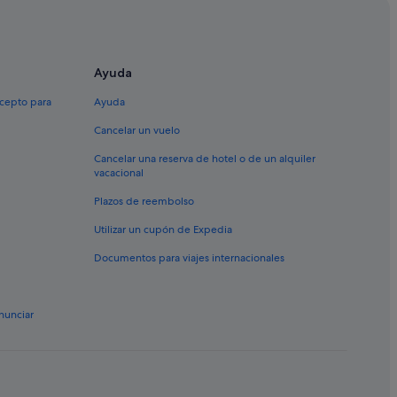
alencia
dad Valenciana
Ayuda
xcepto para
Ayuda
 Valenciana
Cancelar un vuelo
Cancelar una reserva de hotel o de un alquiler
vacacional
e Valencia
Plazos de reembolso
Utilizar un cupón de Expedia
Documentos para viajes internacionales
Valenciana
 Valencia
nunciar
ana