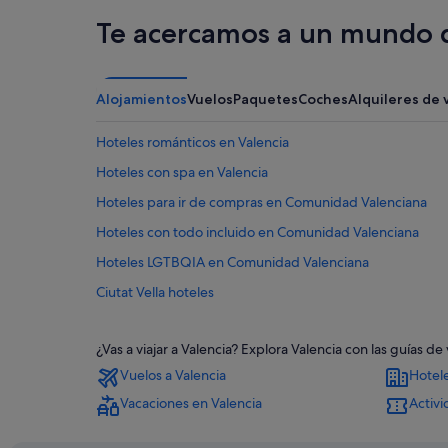
Te acercamos a un mundo d
Alojamientos
Vuelos
Paquetes
Coches
Alquileres de 
Hoteles románticos en Valencia
Hoteles con spa en Valencia
Hoteles para ir de compras en Comunidad Valenciana
Hoteles con todo incluido en Comunidad Valenciana
Hoteles LGTBQIA en Comunidad Valenciana
Ciutat Vella hoteles
Condominios en Provincia de Valencia
¿Vas a viajar a Valencia? Explora Valencia con las guías 
Hoteles de 5 estrellas en Centro de Valencia
Vuelos a Valencia
Hotele
Provincia de Valencia hoteles
Vacaciones en Valencia
Activi
Hoteles en la playa en Provincia de Valencia
Apartamentos en Estación de metro de Xàtiva