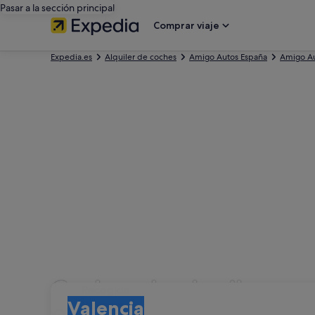
Pasar a la sección principal
Comprar viaje
Expedia.es
Alquiler de coches
Amigo Autos España
Amigo Au
Coches de alquiler co
Recogida
Recogida
Valencia