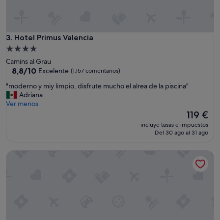
s
"
Hotel Primus Valencia
3. Hotel Primus Valencia
Alojamiento
de
Camins al Grau
4.0 estrellas
8.8
8,8/10
Excelente
(1.157 comentarios)
sobre
"
"moderno y miy limpio, disfrute mucho el alrea de la piscina"
10,
m
Adriana
Excelente,
o
Ver menos
(1.157 comentarios)
d
El
119 €
e
precio
incluye tasas e impuestos
r
actual
Del 30 ago al 31 ago
n
es
o
de
Hotel ILUNION Aqua 4
y
119 €
m
i
y
l
i
m
p