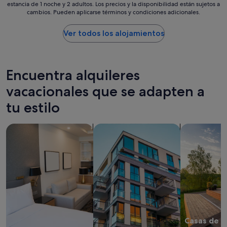
f
estancia de 1 noche y 2 adultos. Los precios y la disponibilidad están sujetos a
más
l
cambios. Pueden aplicarse términos y condiciones adicionales.
u
bajo
a
e
por
p
i
noche
Ver todos los alojamientos
i
n
encontrado
s
c
en
c
r
las
i
e
últimas
Encuentra alquileres
n
í
24 horas
a
b
para
vacacionales que se adapten a
"
l
una
tu estilo
e
estancia
,
de
b
1 noche
Buscar apartoteles
Buscar apartamentos
buscar casas
i
y
e
2 adultos.
n
Los
u
precios
b
y
i
la
c
disponibilidad
a
están
d
sujetos
o
a
Casas de v
p
cambios.