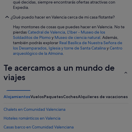
qué decidas, siempre encontrarás ofertas atractivas con
n
Expedia.
e
l
¿Qué puedo hacer en Valencia cerca de mi casa flotante?
m
i
Hay montones de cosas que puedes hacer en Valencia. No te
s
pierdas
Catedral de Valencia
,
L'Iber - Museo de los
m
Soldaditos de Plomo
y
Museo de ciencia natural
. Además,
o
también podrás explorar
Real Basílica de Nuestra Señora de
e
los Desamparados
,
Iglesia y torre de Santa Catalina
y
Centro
d
arqueológico de la Almoina
.
i
f
Te acercamos a un mundo de
i
c
viajes
i
o
e
s
Alojamientos
Vuelos
Paquetes
Coches
Alquileres de vacaciones
u
n
Chalets en Comunidad Valenciana
p
u
Hoteles románticos en Valencia
n
t
Casas barco en Comunidad Valenciana