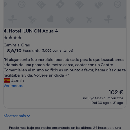
i
o
,
d
i
s
Hotel ILUNION Aqua 4
4. Hotel ILUNION Aqua 4
f
Alojamiento
r
de
Camins al Grau
u
4.0 estrellas
8.6
8,6/10
Excelente
(1.002 comentarios)
t
sobre
e
"
"El alojamiento fue increíble, bien ubicado para lo que buscábamos
10,
m
E
además de una parada de metro cerca, contar con un Centro
Excelente,
u
l
Comercial en el mismo edificio es un punto a favor, había días que te
(1.002 comentarios)
c
a
facilitaba la vida. Volveré sin duda ⭐️"
h
l
Jazmín
o
o
Ver menos
e
j
El
102 €
l
a
precio
a
incluye tasas e impuestos
m
actual
Del 30 ago al 31 ago
l
i
es
r
e
de
e
Mostrar más
n
102 €
a
t
d
o
Precio
Precio más bajo por noche encontrado en las últimas 24 horas para una
e