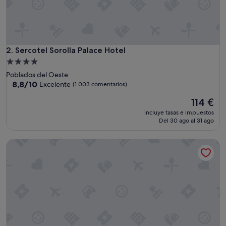
e
v
a
s
,
m
Sercotel Sorolla Palace Hotel
2. Sercotel Sorolla Palace Hotel
o
Alojamiento
d
de
Poblados del Oeste
e
4.0 estrellas
8.8
8,8/10
Excelente
(1.003 comentarios)
r
sobre
n
El
114 €
10,
a
precio
Excelente,
s
incluye tasas e impuestos
actual
(1.003 comentarios)
Del 30 ago al 31 ago
y
es
m
de
u
Hotel Primus Valencia
114 €
y
p
r
á
c
t
i
c
a