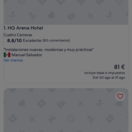
HQ Arena Hotel
1. HQ Arena Hotel
Cuatro Carreras
8.8
8,8/10
Excelente
(80 comentarios)
sobre
"
"Instalaciones nuevas, modernas y muy prácticas"
10,
I
Manuel Salvador
Excelente,
n
Ver menos
(80 comentarios)
s
El
81 €
t
precio
incluye tasas e impuestos
a
actual
Del 30 ago al 31 ago
l
es
a
de
Sercotel Sorolla Palace Hotel
c
81 €
i
o
n
e
s
n
u