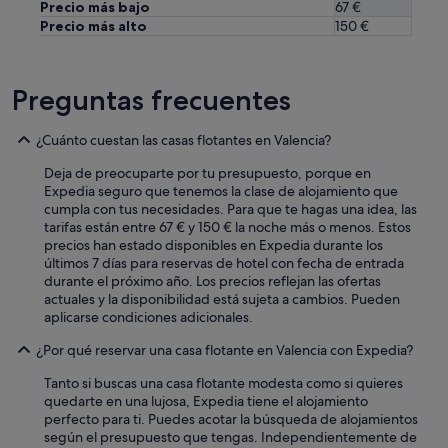
Precio más bajo
67 €
n
Precio más alto
150 €
t
a
r
c
Preguntas frecuentes
o
n
¿Cuánto cuestan las casas flotantes en Valencia?
u
n
Deja de preocuparte por tu presupuesto, porque en
C
Expedia seguro que tenemos la clase de alojamiento que
e
cumpla con tus necesidades. Para que te hagas una idea, las
n
tarifas están entre 67 € y 150 € la noche más o menos. Estos
t
precios han estado disponibles en Expedia durante los
r
últimos 7 días para reservas de hotel con fecha de entrada
o
durante el próximo año. Los precios reflejan las ofertas
C
actuales y la disponibilidad está sujeta a cambios. Pueden
o
aplicarse condiciones adicionales.
m
e
¿Por qué reservar una casa flotante en Valencia con Expedia?
r
c
Tanto si buscas una casa flotante modesta como si quieres
i
quedarte en una lujosa, Expedia tiene el alojamiento
a
perfecto para ti. Puedes acotar la búsqueda de alojamientos
l
según el presupuesto que tengas. Independientemente de
e