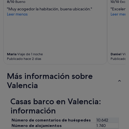
8/10
Bueno
10/10
Excel
e
u
"Muy acogedor la habitación, buena ubicación."
"Excelent
n
Leer menos
Leer men
a
p
a
r
a
d
a
Maria
Viaje de 1 noche
Daniel
Viaj
d
Publicado hace 2 días
Publicado h
e
m
e
Más información sobre
t
r
Valencia
o
c
e
Casas barco en Valencia:
r
c
información
a
,
Número de comentarios de huéspedes
10.642
c
Número de alojamientos
1.740
o