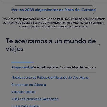
of
of
5
5
Ver los 2038 alojamientos en Plaza del Carmen
Precio más bajo por noche encontrado en las últimas 24 horas para una estancia
de 1 noche y 2 adultos. Los precios y la disponibilidad están sujetos a cambios.
Pueden aplicarse términos y condiciones adicionales.
Te acercamos a un mundo de
viajes
Alojamientos
Vuelos
Paquetes
Coches
Alquileres de vacaci
Hoteles cerca de Palacio del Marqués de Dos Aguas
Residences en Valencia
Valencia hoteles
Villas en Comunidad Valenciana
Ciutat Vella hoteles