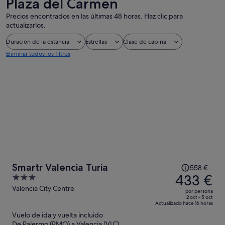
Plaza del Carmen
Precios encontrados en las últimas 48 horas. Haz clic para
actualizarlos.
Duración de la estancia
Estrellas
Clase de cabina
Eliminar todos los filtros
El
Smartr Valencia Turia
558 €
precio
433 €
3
era
out
Valencia City Centre
por persona
de
of
2 oct - 5 oct
Actualizado hace 16 horas
558 €,
5
Vuelo de ida y vuelta incluido
ahora
De Palermo (PMO) a Valencia (VLC)