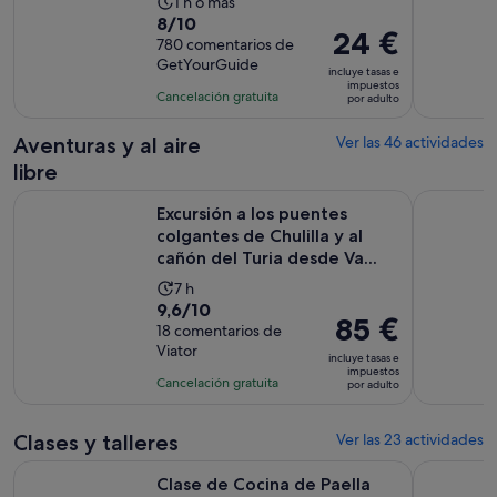
La
1 h o más
8.0
8/10
duración
El
24 €
sobre
780 comentarios de
de
precio
GetYourGuide
10
la
incluye tasas e
es
impuestos
con
actividad
Cancelación gratuita
por adulto
de
780
es
24 €
comentarios
de
Aventuras y al aire
Ver las 46 actividades
por
1 hora
libre
adulto
Excursión a los puentes colgantes de Chulilla y al cañón del T
Excursión 
Excursión a los puentes
colgantes de Chulilla y al
cañón del Turia desde Va...
La
7 h
9.6
9,6/10
duración
El
85 €
sobre
18 comentarios de
de
precio
Viator
10
la
incluye tasas e
es
impuestos
con
actividad
Cancelación gratuita
por adulto
de
18
es
85 €
comentarios
de
por
Clases y talleres
Ver las 23 actividades
7 horas
adulto
Clase de Cocina de Paella Real - Visita al Mercado y Taller d
Valencia: 
Clase de Cocina de Paella