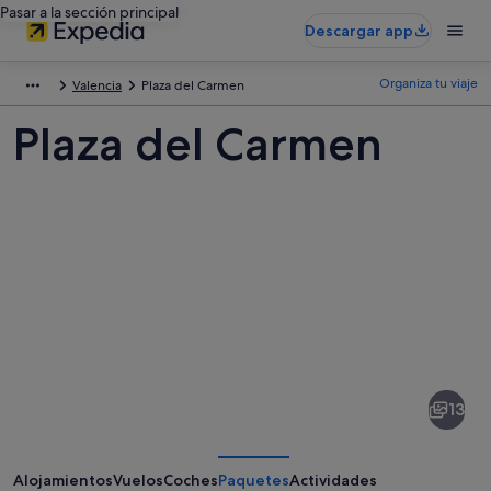
Pasar a la sección principal
Descargar app
Organiza tu viaje
Valencia
Plaza del Carmen
Plaza del Carmen
Fotos
de
Plaza
13
del
Carmen
Alojamientos
Vuelos
Coches
Paquetes
Actividades