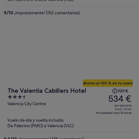
es
de
9
/
10
¡Impresionante! (152 comentarios)
433 €
por
persona
Ahorra un 100 % en tu vuelo
El
The Valentia Cabillers Hotel
737 €
precio
534 €
3.5
era
out
Valencia City Centre
por persona
de
of
2 oct - 5 oct
Actualizado hace 16 horas
737 €,
5
Vuelo de ida y vuelta incluido
ahora
De Palermo (PMO) a Valencia (VLC)
es
de
9,2
/
10
¡Impresionante! (475 comentarios)