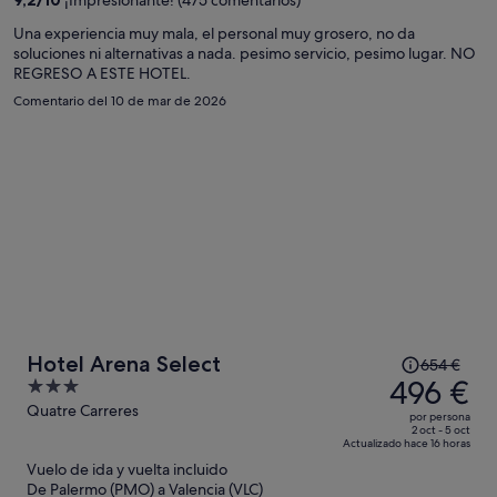
534 €
por
Una experiencia muy mala, el personal muy grosero, no da
soluciones ni alternativas a nada. pesimo servicio, pesimo lugar. NO
persona
REGRESO A ESTE HOTEL.
Comentario del 10 de mar de 2026
El
Hotel Arena Select
654 €
precio
496 €
3
era
out
Quatre Carreres
por persona
de
of
2 oct - 5 oct
Actualizado hace 16 horas
654 €,
5
Vuelo de ida y vuelta incluido
ahora
De Palermo (PMO) a Valencia (VLC)