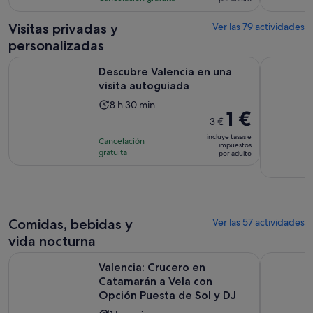
de
368
es
69 €
comentarios
de
Visitas privadas y
Ver las 79 actividades
por
4 horas
personalizadas
adulto
Se abre en una p
Descubre Valencia en una visita autoguiada
Valencia: 
Descubre Valencia en una
visita autoguiada
La
8 h 30 min
El
1 €
duración
3 €
precio
de
incluye tasas e
Cancelación
anterior
impuestos
la
gratuita
por adulto
era
actividad
de
es
3 €
de
y
8 horas
el
y
Comidas, bebidas y
Ver las 57 actividades
actual
30 minutos
vida nocturna
es
Valencia: Crucero en Catamarán a Vela con Opción Puesta de
Visita al 
de
Valencia: Crucero en
1 €
Catamarán a Vela con
por
Opción Puesta de Sol y DJ
adulto