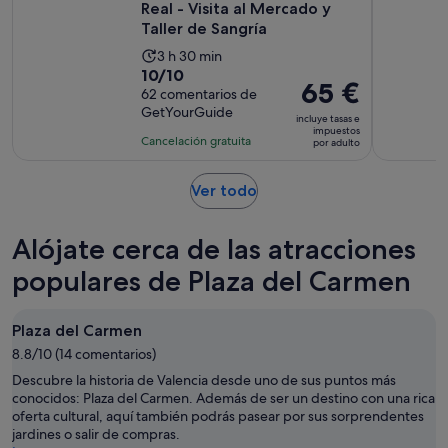
Real - Visita al Mercado y
Taller de Sangría
La
3 h 30 min
10.0
10/10
duración
El
65 €
sobre
62 comentarios de
de
precio
GetYourGuide
10
la
incluye tasas e
es
impuestos
con
actividad
Cancelación gratuita
por adulto
de
62
es
65 €
comentarios
de
Se
Ver todo
por
3 horas
abre
adulto
y
en
Alójate cerca de las atracciones
30 minutos
una
pestaña
populares de Plaza del Carmen
nueva
Plaza del Carmen
8.8/10 (14 comentarios)
Descubre la historia de Valencia desde uno de sus puntos más
conocidos: Plaza del Carmen. Además de ser un destino con una rica
oferta cultural, aquí también podrás pasear por sus sorprendentes
jardines o salir de compras.