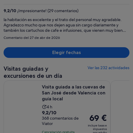
es
de
9,2
/
10
¡Impresionante! (29 comentarios)
496 €
por
la habitación es excelente y el trato del personal muy agradable.
Agradezco mucho que nos dejen agua sin cargo diariamente y
persona
también los cartuchos de cafe e infusiones, que vienen muy bien
cuando llegas al hotel.
Comentario del 27 de abr de 2026
Elegir fechas
Visitas guiadas y
Ver las 232 actividades
excursiones de un día
Visita guiada a las cuevas de San José desde Valencia con guí
Valencia: 
Visita guiada a las cuevas de
San José desde Valencia con
guía local
La
4 h
9.2
9,2/10
duración
El
69 €
sobre
368 comentarios de
de
precio
Viator
10
la
incluye tasas e
es
impuestos
con
actividad
Cancelación gratuita
por adulto