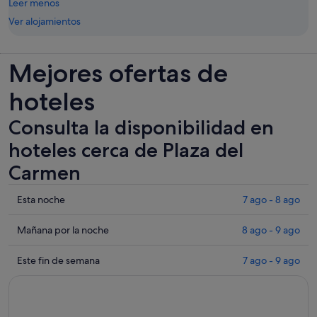
Leer menos
Ver alojamientos
Mejores ofertas de
hoteles
Consulta la disponibilidad en
hoteles cerca de Plaza del
Carmen
Comprueba
Esta noche
7 ago - 8 ago
los
precios
Comprueba
Mañana por la noche
8 ago - 9 ago
cerca
los
de
precios
Comprueba
Este fin de semana
7 ago - 9 ago
Plaza
cerca
los
del
de
precios
Carmen
Plaza
cerca